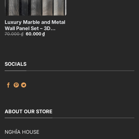
Luxury Marble and Metal
Wall Panel Set – 3D
Giá
Giá
70.000
₫
60.000
₫
Model_102195636
gốc
hiện
là:
tại
70.000 ₫.
là:
60.000 ₫.
SOCIALS
ABOUT OUR STORE
NGHĨA HOUSE