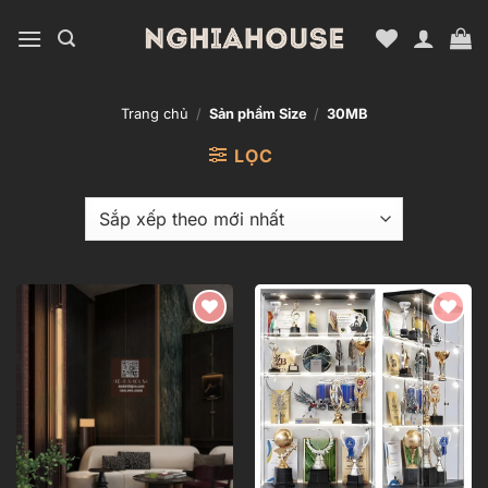
Bỏ
qua
nội
dung
Trang chủ
/
Sản phẩm Size
/
30MB
LỌC
Add to
Add to
wishlist
wishlist