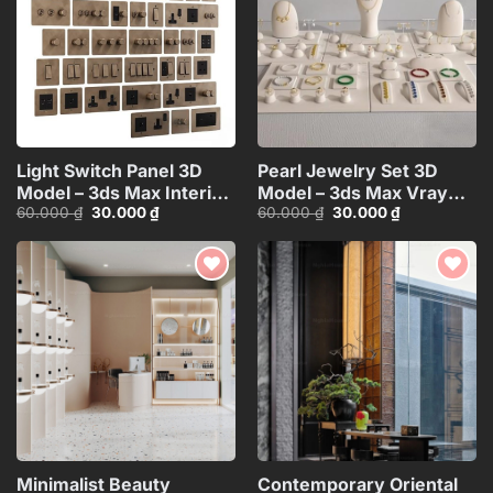
Light Switch Panel 3D
Pearl Jewelry Set 3D
Model – 3ds Max Interior
Model – 3ds Max Vray
Giá
Giá
Giá
Giá
60.000
₫
30.000
₫
60.000
₫
30.000
₫
Asset
Render_8759
gốc
hiện
gốc
hiện
là:
tại
là:
tại
60.000 ₫.
là:
60.000 ₫.
là:
30.000 ₫.
30.000 ₫.
Add to
Add to
wishlist
wishlist
Minimalist Beauty
Contemporary Oriental