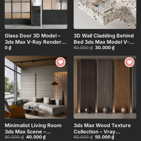
Glass Door 3D Model –
3D Wall Cladding Behind
3ds Max V-Ray Render
Bed 3ds Max Model V-
Giá
Giá
0
₫
60.000
₫
30.000
₫
High-Quality
Ray Realistic
gốc
hiện
Architectural Asset_2251
Render_4444
là:
tại
60.000 ₫.
là:
30.000 ₫.
Add to
Add to
wishlist
wishlist
Minimalist Living Room
3ds Max Wood Texture
3ds Max Scene –
Collection – Vray
Giá
Giá
Giá
Giá
60.000
₫
40.000
₫
60.000
₫
50.000
₫
Premium V-Ray Render
Render_2353 VR
gốc
hiện
gốc
hiện