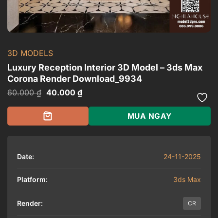
3D MODELS
Luxury Reception Interior 3D Model – 3ds Max
Corona Render Download_9934
Giá
Giá
60.000
₫
40.000
₫
gốc
hiện
là:
tại
60.000 ₫.
là:
MUA NGAY
40.000 ₫.
Date:
24-11-2025
Platform:
3ds Max
Render:
CR