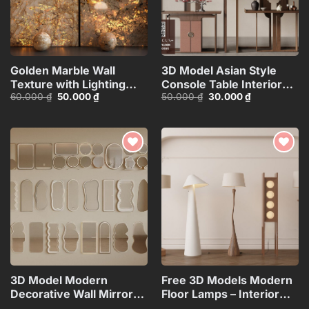
Golden Marble Wall
3D Model Asian Style
Texture with Lighting
Console Table Interior
Giá
Giá
Giá
Giá
60.000
₫
50.000
₫
50.000
₫
30.000
₫
Effect_15593723
with Decorative
gốc
hiện
gốc
hiện
Partition_107767822
là:
tại
là:
tại
60.000 ₫.
là:
50.000 ₫.
là:
50.000 ₫.
30.000 ₫.
Add to
Add to
wishlist
wishlist
3D Model Modern
Free 3D Models Modern
Decorative Wall Mirrors
Floor Lamps – Interior
Collection_108094173VR
Lighting