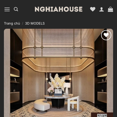
Bỏ
qua
nội
dung
Trang chủ
/
3D MODELS
Add to
wishlist