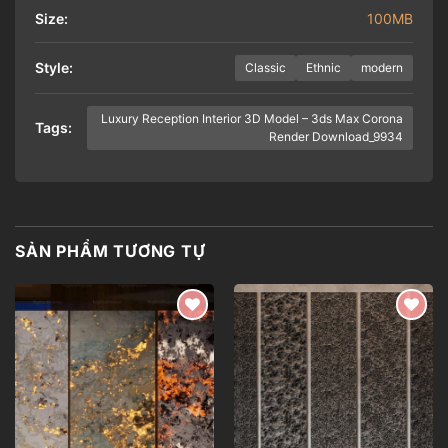
Size:
100MB
Style:
Classic
Ethnic
modern
Luxury Reception Interior 3D Model – 3ds Max Corona
Tags:
Render Download_9934
SẢN PHẨM TƯƠNG TỰ
Add to
Add to
wishlist
wishlist