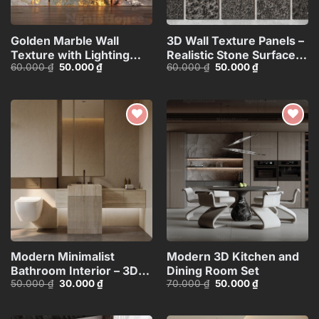
Golden Marble Wall
3D Wall Texture Panels –
Texture with Lighting
Realistic Stone Surface
Giá
Giá
Giá
Giá
60.000
₫
50.000
₫
60.000
₫
50.000
₫
Effect_HCI4803714784363
Model_15599058
gốc
hiện
gốc
hiện
là:
tại
là:
tại
60.000 ₫.
là:
60.000 ₫.
là:
50.000 ₫.
50.000 ₫.
Add to
Add to
wishlist
wishlist
Modern Minimalist
Modern 3D Kitchen and
Bathroom Interior – 3D
Dining Room Set
Giá
Giá
Giá
Giá
50.000
₫
30.000
₫
70.000
₫
50.000
₫
Model
gốc
hiện
gốc
hiện
là:
tại
là:
tại
50.000 ₫.
là:
70.000 ₫.
là: