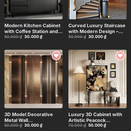
Modern Kitchen Cabinet
Curved Luxury Staircase
with Coffee Station and
with Modern Design –
Giá
Giá
Giá
Giá
50.000
₫
30.000
₫
50.000
₫
30.000
₫
Appliances – 3D
3ds Max
gốc
hiện
gốc
hiện
Model_1152633245
Model_HEH480371887831
là:
tại
là:
tại
50.000 ₫.
là:
50.000 ₫.
là:
30.000 ₫.
30.000 ₫.
Add to
Add to
wishlist
wishlist
3D Model Decorative
Luxury 3D Cabinet with
Metal Wall
Artistic Peacock
Giá
Giá
Giá
Giá
50.000
₫
30.000
₫
70.000
₫
50.000
₫
Panels_106389229
Design_116350287
gốc
hiện
gốc
hiện