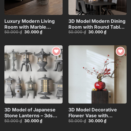
Luxury Modern Living
3D Model Modern Dining
Room with Marble
Room with Round Table –
Giá
Giá
Giá
Giá
50.000
₫
30.000
₫
50.000
₫
30.000
₫
Coffee Table and Black
3ds Max_109796685
gốc
hiện
gốc
hiện
Sofa Set – 3D
là:
tại
là:
tại
50.000 ₫.
là:
50.000 ₫.
là:
Model_114971306
30.000 ₫.
30.000 ₫.
Add to
Add to
wishlist
wishlist
3D Model of Japanese
3D Model Decorative
Stone Lanterns – 3ds
Flower Vase with
Giá
Giá
Giá
Giá
50.000
₫
30.000
₫
50.000
₫
30.000
₫
Max_HCI4803718257312
Branches – 3ds
gốc
hiện
gốc
hiện
Max_ID111172545
là:
tại
là:
tại