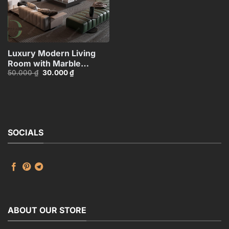
Luxury Modern Living
Room with Marble
Giá
Giá
50.000
₫
30.000
₫
Coffee Table and Black
gốc
hiện
Sofa Set – 3D
là:
tại
50.000 ₫.
là:
Model_IDC1118107877
30.000 ₫.
SOCIALS
ABOUT OUR STORE