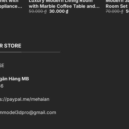
net with
Luxury Modern Living Room
Modern 3D
ppliances
with Marble Coffee Table and
Room Set
Giá
Giá
G
50.000
₫
30.000
₫
70.000
₫
5
67
Black Sofa Set – 3D
gốc
hiện
g
Model_IDC1118107877
là:
tại
là
50.000 ₫.
là:
7
00 ₫.
30.000 ₫.
R STORE
SE
Ngân Hàng MB
86
s://paypal.me/mehaian
enmodel3dpro@gmail.com