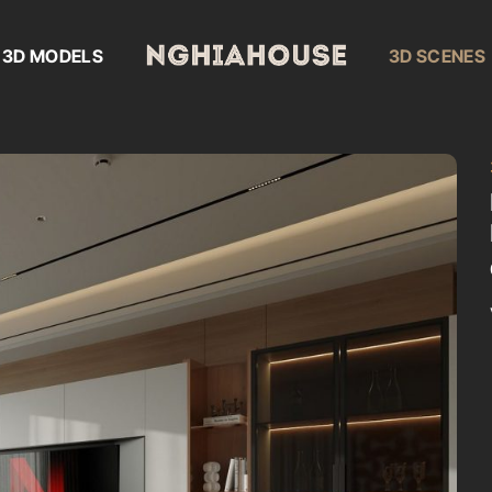
3D MODELS
3D SCENES
Add to
wishlist