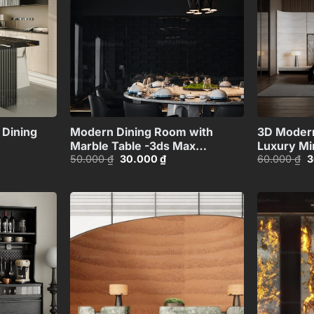
+
+
 Dining
Modern Dining Room with
3D Modern
Marble Table -3ds Max
Luxury Mi
Giá
Giá
G
50.000
₫
30.000
₫
60.000
₫
3
Model_1140388694
Design_H
gốc
hiện
g
là:
tại
là
50.000 ₫.
là:
6
00 ₫.
30.000 ₫.
Add to
Add to
wishlist
wishlist