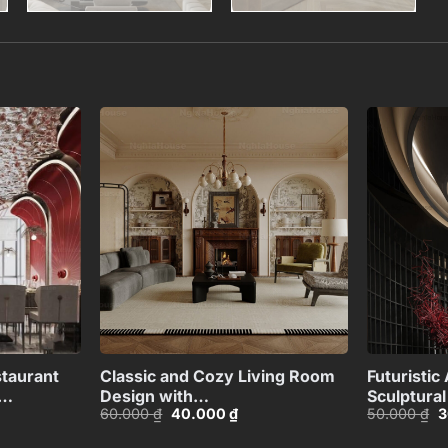
Add to
Add to
wishlist
wishlist
+
+
taurant
Classic and Cozy Living Room
Futuristic
Design with
Sculptura
Giá
Giá
G
60.000
₫
40.000
₫
50.000
₫
3
6190
Fireplace_109076170
gốc
hiện
g
là:
tại
là