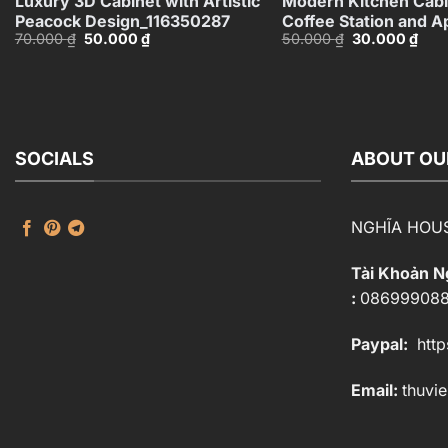
Luxury 3D Cabinet with Artistic
Modern Kitchen Cabi
Peacock Design_116350287
Coffee Station and A
Giá
Giá
Giá
Giá
70.000
₫
50.000
₫
50.000
₫
30.000
₫
– 3D Model_11553871
gốc
hiện
gốc
hiện
là:
tại
là:
tại
70.000 ₫.
là:
50.000 ₫.
là:
50.000 ₫.
30.0
SOCIALS
ABOUT OU
NGHĨA HOU
Tài Khoản 
:
08699908
Paypal:
http
Email:
thuvi