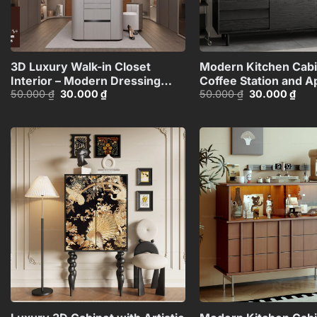
+
3D Luxury Walk-in Closet
Modern Kitchen Cabi
Interior – Modern Dressing
Coffee Station and A
Giá
Giá
Giá
Giá
50.000
₫
30.000
₫
50.000
₫
30.000
₫
Room Design_105141397
– 3D Model_1152633
gốc
hiện
gốc
hiện
là:
tại
là:
tại
50.000 ₫.
là:
50.000 ₫.
là:
30.000 ₫.
30.0
Add to
wishlist
+