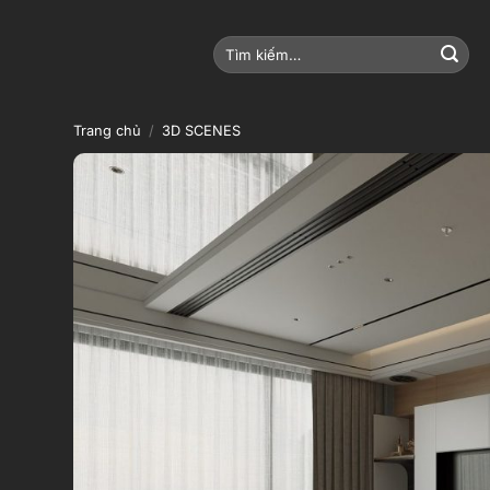
Bỏ
qua
Tìm
nội
kiếm:
dung
Trang chủ
/
3D SCENES