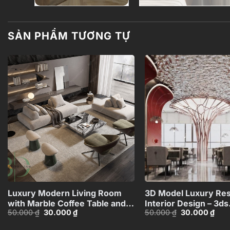
SẢN PHẨM TƯƠNG TỰ
Add to
wishlist
+
Luxury Modern Living Room
3D Model Luxury Res
with Marble Coffee Table and
Interior Design – 3ds
Giá
Giá
Giá
Giá
50.000
₫
30.000
₫
50.000
₫
30.000
₫
Black Sofa Set – 3D
Max_HCI480371435
gốc
hiện
gốc
hiện
Model_IDC1117421308
là:
tại
là:
tại