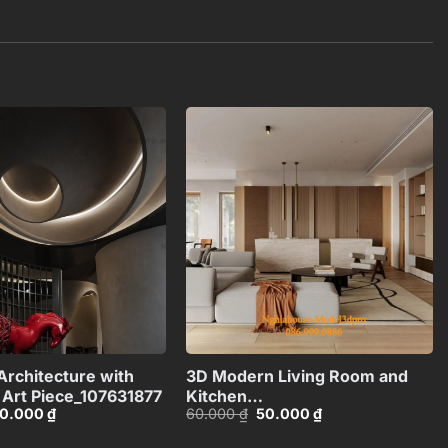
Add to
Add to
wishlist
wishlist
+
+
 Architecture with
3D Modern Living Room and
l Art Piece_107631877
Kitchen
iá
Giá
Giá
Giá
0.000
₫
60.000
₫
50.000
₫
Interior_HCI4803715311711
ốc
hiện
gốc
hiện
:
tại
là:
tại