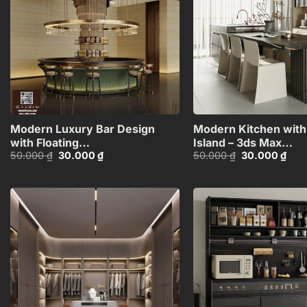
+
Modern Luxury Bar Design
Modern Kitchen with
with Floating
Island – 3ds Max
Giá
Giá
Giá
Giá
50.000
₫
30.000
₫
50.000
₫
30.000
₫
Shelves_107766487
Model_1160671060
gốc
hiện
gốc
hiện
là:
tại
là:
tại
50.000 ₫.
là:
50.000 ₫.
là:
30.000 ₫.
30.0
Add to
wishlist