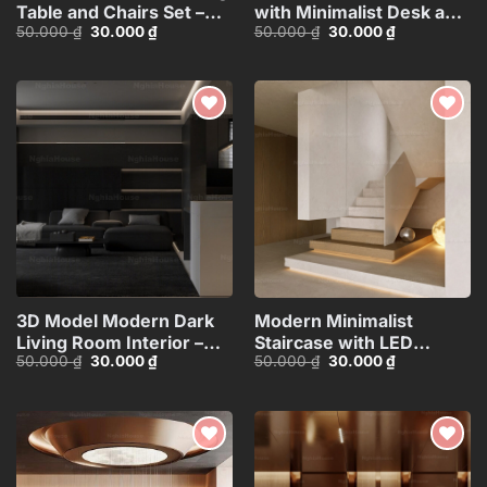
Table and Chairs Set –
with Minimalist Desk and
Giá
Giá
Giá
Giá
50.000
₫
30.000
₫
50.000
₫
30.000
₫
3ds Max_104552461
Modular Sofa – 3D
gốc
hiện
gốc
hiện
Model_1164296058
là:
tại
là:
tại
50.000 ₫.
là:
50.000 ₫.
là:
30.000 ₫.
30.000 ₫.
Add to
Add to
wishlist
wishlist
3D Model Modern Dark
Modern Minimalist
Living Room Interior –
Staircase with LED
Giá
Giá
Giá
Giá
50.000
₫
30.000
₫
50.000
₫
30.000
₫
3ds Max_1116298822 CR
Lighting – 3ds Max
gốc
hiện
gốc
hiện
Model_111368951
là:
tại
là:
tại
50.000 ₫.
là:
50.000 ₫.
là:
30.000 ₫.
30.000 ₫.
Add to
Add to
wishlist
wishlist