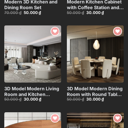
Modern 3D Kitchen and
Modern Kitchen Cabinet
Dining Room Set
with Coffee Station and
Giá
Giá
Giá
Giá
70.000
₫
50.000
₫
50.000
₫
30.000
₫
Appliances – 3D
gốc
hiện
gốc
hiện
Model_1152633245
là:
tại
là:
tại
70.000 ₫.
là:
50.000 ₫.
là:
50.000 ₫.
30.000 ₫.
Add to
Add to
wishlist
wishlist
3D Model Modern Living
3D Model Modern Dining
Room and Kitchen
Room with Round Table –
Giá
Giá
Giá
Giá
50.000
₫
30.000
₫
50.000
₫
30.000
₫
Interior – 3ds
3ds Max_102456723
gốc
hiện
gốc
hiện
Max_107235424
là:
tại
là:
tại
50.000 ₫.
là:
50.000 ₫.
là:
30.000 ₫.
30.000 ₫.
Add to
Add to