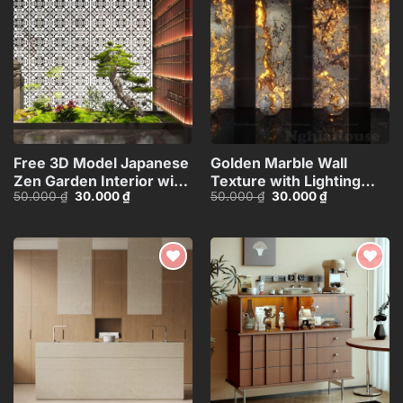
Add to
Add to
wishlist
wishlist
Free 3D Model Japanese
Golden Marble Wall
Zen Garden Interior with
Texture with Lighting
Giá
Giá
Giá
Giá
50.000
₫
30.000
₫
50.000
₫
30.000
₫
Bonsai and Stone
Effect_HCI4803715187543
gốc
hiện
gốc
hiện
Statues_110845037
là:
tại
là:
tại
50.000 ₫.
là:
50.000 ₫.
là:
30.000 ₫.
30.000 ₫.
Add to
Add to
wishlist
wishlist