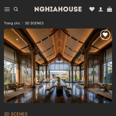
Bỏ
qua
nội
dung
Trang chủ
/
3D SCENES
Add to
wishlist
3D SCENES