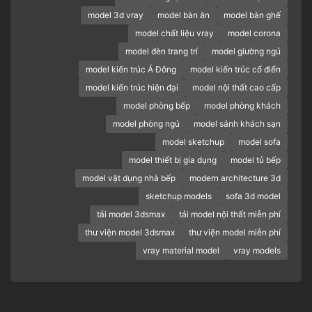
model 3d vray
model bàn ăn
model bàn ghế
model chất liệu vray
model corona
model đèn trang trí
model giường ngủ
model kiến trúc Á Đông
model kiến trúc cổ điển
model kiến trúc hiện đại
model nội thất cao cấp
model phòng bếp
model phòng khách
model phòng ngủ
model sảnh khách sạn
model sketchup
model sofa
model thiết bị gia dụng
model tủ bếp
model vật dụng nhà bếp
modern architecture 3d
sketchup models
sofa 3d model
tải model 3dsmax
tải model nội thất miễn phí
thư viện model 3dsmax
thư viện model miễn phí
vray material model
vray models