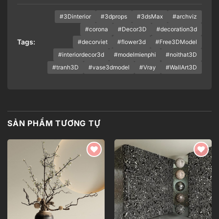
#3Dinterior
#3dprops
#3dsMax
#archviz
#corona
#Decor3D
#decoration3d
Tags:
#decorviet
#flower3d
#Free3DModel
#interiordecor3d
#modelmienphi
#noithat3D
#tranh3D
#vase3dmodel
#Vray
#WallArt3D
SẢN PHẨM TƯƠNG TỰ
Add to
Add to
wishlist
wishlist