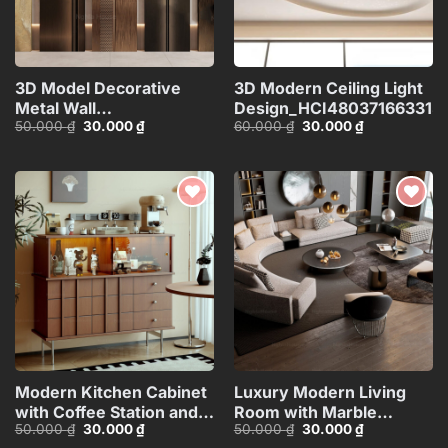
3D Model Decorative
3D Modern Ceiling Light
Metal Wall
Design_HCI480371663313
Giá
Giá
Giá
Giá
50.000
₫
30.000
₫
60.000
₫
30.000
₫
Panels_106389229
gốc
hiện
gốc
hiện
là:
tại
là:
tại
50.000 ₫.
là:
60.000 ₫.
là:
30.000 ₫.
30.000 ₫.
Add to
Add to
wishlist
wishlist
Modern Kitchen Cabinet
Luxury Modern Living
with Coffee Station and
Room with Marble
Giá
Giá
Giá
Giá
50.000
₫
30.000
₫
50.000
₫
30.000
₫
Appliances – 3D
Coffee Table and Black
gốc
hiện
gốc
hiện