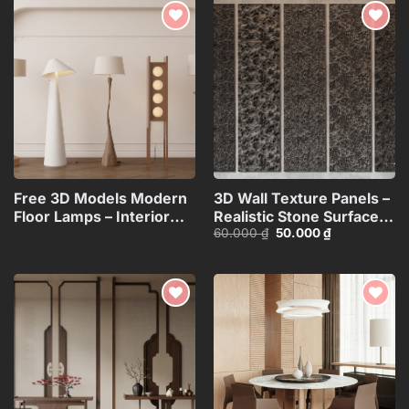
30.000 ₫.
30.000 ₫.
Add to
Add to
wishlist
wishlist
Free 3D Models Modern
3D Wall Texture Panels –
Floor Lamps – Interior
Realistic Stone Surface
Giá
Giá
60.000
₫
50.000
₫
Lighting
Model_15599058
gốc
hiện
Collection_117071130
là:
tại
60.000 ₫.
là:
50.000 ₫.
Add to
Add to
wishlist
wishlist