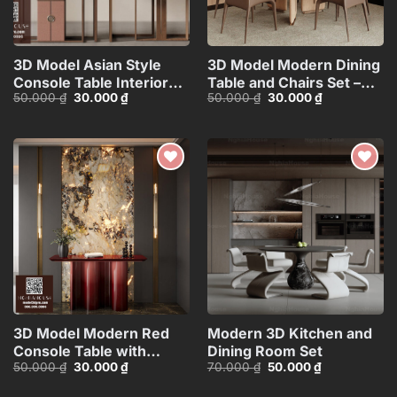
3D Model Asian Style
3D Model Modern Dining
Console Table Interior
Table and Chairs Set –
Giá
Giá
Giá
Giá
50.000
₫
30.000
₫
50.000
₫
30.000
₫
with Decorative
3ds Max_104552461
gốc
hiện
gốc
hiện
Partition_107767822
là:
tại
là:
tại
50.000 ₫.
là:
50.000 ₫.
là:
30.000 ₫.
30.000 ₫.
Add to
Add to
wishlist
wishlist
3D Model Modern Red
Modern 3D Kitchen and
Console Table with
Dining Room Set
Giá
Giá
Giá
Giá
50.000
₫
30.000
₫
70.000
₫
50.000
₫
Marble Wall
gốc
hiện
gốc
hiện
Background_100756327
là:
tại
là:
tại