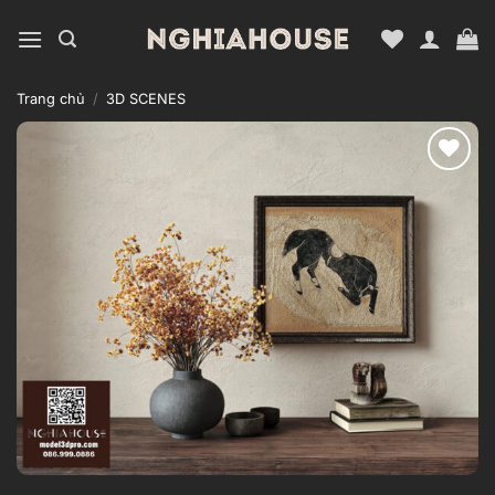
Bỏ
qua
nội
dung
Trang chủ
/
3D SCENES
Add to
wishlist