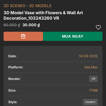
3D SCENES
-
3D MODELS
3D Model Vase with Flowers & Wall Art
Decoration_103243260 VR
Giá
Giá
60.000
₫
30.000
₫
gốc
hiện
là:
tại
60.000 ₫.
là:
MUA NGAY
30.000 ₫.
Date:
18-09-2025
Platform:
3ds Max
Render:
VR
Size:
77MB
Style:
modern