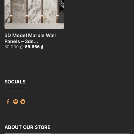
3D Model Marble Wall
Panels – 3ds
Giá
Giá
80.000
₫
66.666
₫
Max_102325390
gốc
hiện
là:
tại
80.000 ₫.
là:
66.666 ₫.
SOCIALS
ABOUT OUR STORE