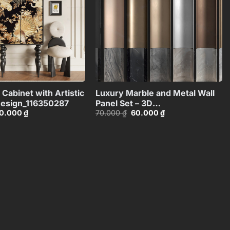
+
+
Cabinet with Artistic
Luxury Marble and Metal Wall
esign_116350287
Panel Set – 3D
iá
Giá
Giá
Giá
0.000
₫
70.000
₫
60.000
₫
Model_102195636
ốc
hiện
gốc
hiện
:
tại
là:
tại
0.000 ₫.
là:
70.000 ₫.
là:
50.000 ₫.
60.000 ₫.