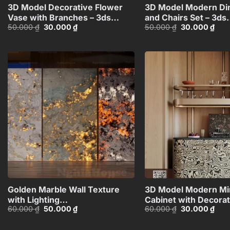
3D Model Decorative Flower
3D Model Modern Din
Vase with Branches – 3ds
and Chairs Set – 3ds
Giá
Giá
Giá
Giá
50.000
₫
30.000
₫
50.000
₫
30.000
₫
Max_ID106715696
Max_115760988
gốc
hiện
gốc
hiện
là:
tại
là:
tại
50.000 ₫.
là:
50.000 ₫.
là:
30.000 ₫.
30.0
Add to
wishlist
+
Golden Marble Wall Texture
3D Model Modern Min
with Lighting
Cabinet with Decorat
Giá
Giá
Giá
Giá
60.000
₫
50.000
₫
60.000
₫
30.000
₫
Effect_HCI4803714784363
Shelf_HJI48037165
gốc
hiện
gốc
hiện
là:
tại
là:
tại
60.000 ₫.
là:
60.000 ₫.
là: