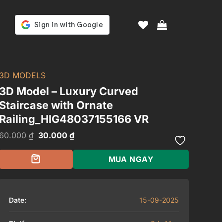
3D MODELS
3D Model – Luxury Curved
Staircase with Ornate
Railing_HIG48037155166 VR
Giá
Giá
60.000
₫
30.000
₫
gốc
hiện
là:
tại
60.000 ₫.
là:
MUA NGAY
30.000 ₫.
Date:
15-09-2025