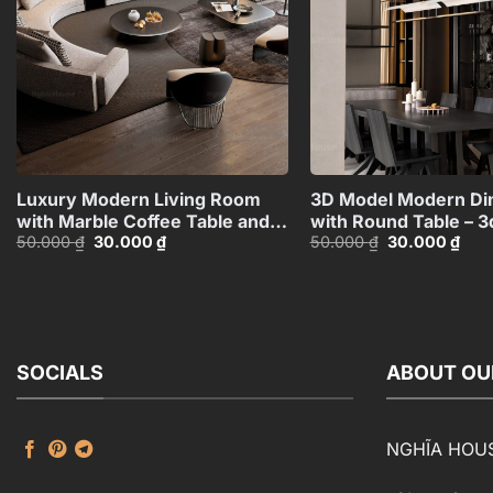
+
Luxury Modern Living Room
3D Model Modern Di
with Marble Coffee Table and
with Round Table – 3
Giá
Giá
Giá
Giá
50.000
₫
30.000
₫
50.000
₫
30.000
₫
Black Sofa Set – 3D
Max_109796685
gốc
hiện
gốc
hiện
Model_114971306
là:
tại
là:
tại
50.000 ₫.
là:
50.000 ₫.
là:
30.000 ₫.
30.0
SOCIALS
ABOUT OU
NGHĨA HOU