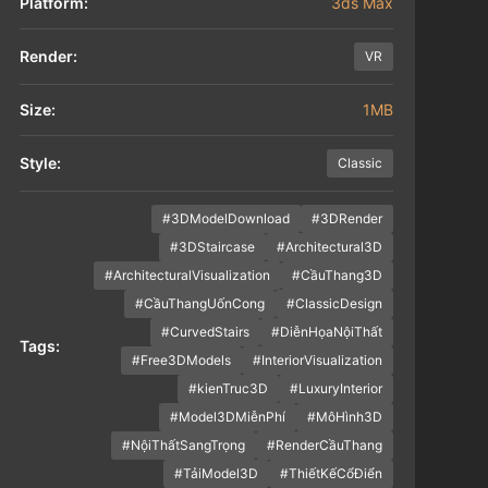
Platform:
3ds Max
Render:
VR
Size:
1MB
Style:
Classic
#3DModelDownload
#3DRender
#3DStaircase
#Architectural3D
#ArchitecturalVisualization
#CầuThang3D
#CầuThangUốnCong
#ClassicDesign
#CurvedStairs
#DiễnHọaNộiThất
Tags:
#Free3DModels
#InteriorVisualization
#kienTruc3D
#LuxuryInterior
#Model3DMiễnPhí
#MôHình3D
#NộiThấtSangTrọng
#RenderCầuThang
#TảiModel3D
#ThiếtKếCổĐiển