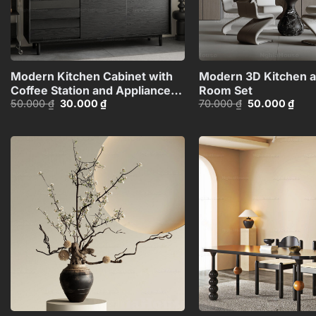
+
Modern Kitchen Cabinet with
Modern 3D Kitchen a
Coffee Station and Appliances
Room Set
Giá
Giá
Giá
Giá
50.000
₫
30.000
₫
70.000
₫
50.000
₫
– 3D Model_1152633245
gốc
hiện
gốc
hiện
là:
tại
là:
tại
50.000 ₫.
là:
70.000 ₫.
là:
30.000 ₫.
50.0
Add to
wishlist
+