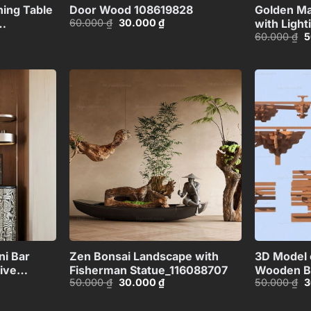
ing Table
Door Wood 108619828
Golden Ma
Giá
Giá
60.000
₫
30.000
₫
with Light
gốc
hiện
G
60.000
₫
5
là:
tại
g
60.000 ₫.
là:
là
30.000 ₫.
6
00 ₫.
Add to
Add to
wishlist
wishlist
+
+
i Bar
Zen Bonsai Landscape with
3D Model o
ive
Fisherman Statue_116088707
Wooden Br
Giá
Giá
G
50.000
₫
30.000
₫
50.000
₫
3
03626
3ds Max_
gốc
hiện
g
là:
tại
là
50.000 ₫.
là:
5