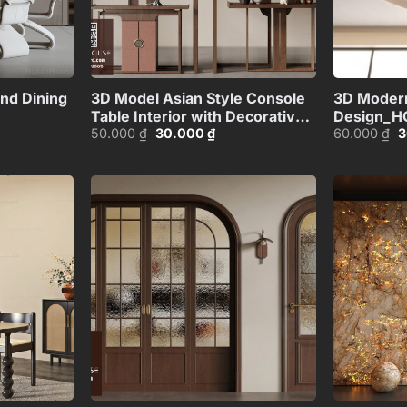
+
+
nd Dining
3D Model Asian Style Console
3D Modern
Table Interior with Decorative
Design_H
Giá
Giá
G
50.000
₫
30.000
₫
60.000
₫
3
Partition_107767822
gốc
hiện
g
là:
tại
là
50.000 ₫.
là:
6
00 ₫.
30.000 ₫.
Add to
Add to
wishlist
wishlist
+
+