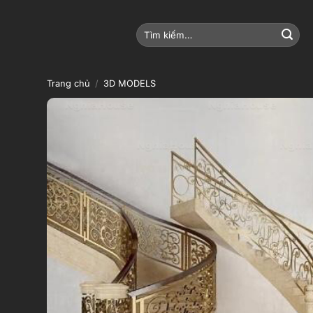
Bỏ
qua
Tìm
nội
kiếm:
dung
Trang chủ
/
3D MODELS