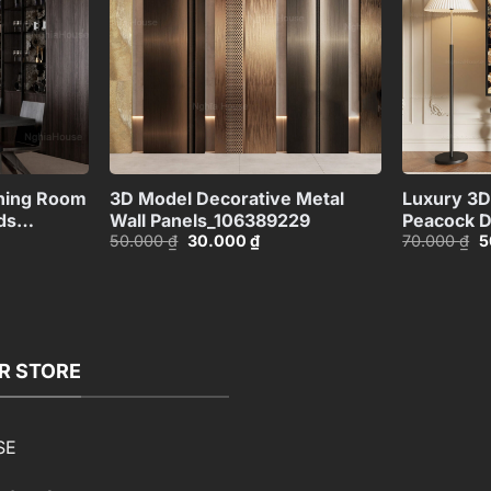
+
+
ning Room
3D Model Decorative Metal
Luxury 3D 
ds
Wall Panels_106389229
Peacock D
Giá
Giá
G
50.000
₫
30.000
₫
70.000
₫
5
gốc
hiện
g
là:
tại
là
50.000 ₫.
là:
7
00 ₫.
30.000 ₫.
R STORE
SE