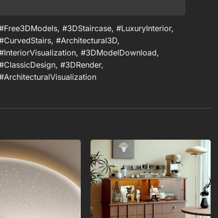
#Free3DModels, #3DStaircase, #LuxuryInterior,
#CurvedStairs, #Architectural3D,
#InteriorVisualization, #3DModelDownload,
#ClassicDesign, #3DRender,
#ArchitecturalVisualization
Add to
Add to
wishlist
wishlist