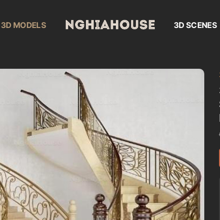
3D MODELS
3D SCENES
Add to
wishlist