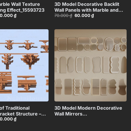
rble Wall Texture
3D Model Decorative Backlit
ing Effect_15593723
Wall Panels with Marble and
iá
Giá
Giá
Giá
0.000
₫
70.000
₫
60.000
₫
Lighting
ốc
hiện
gốc
hiện
Effect_HCI4803715187543
:
tại
là:
tại
0.000 ₫.
là:
70.000 ₫.
là:
50.000 ₫.
60.000 ₫.
Add to
Add to
wishlist
wishlist
+
+
f Traditional
3D Model Modern Decorative
acket Structure –
Wall Mirrors
iá
Giá
0.000
₫
HCI4803712646918
Collection_108094173VR
ốc
hiện
:
tại
0.000 ₫.
là: