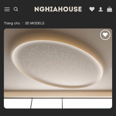
Bỏ
qua
nội
dung
Trang chủ
/
3D MODELS
Add to
wishlist