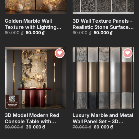
Golden Marble Wall
3D Wall Texture Panels –
Texture with Lighting
Realistic Stone Surface
Giá
Giá
Giá
Giá
60.000
₫
50.000
₫
60.000
₫
50.000
₫
Effect_15593723
Model_15599058
gốc
hiện
gốc
hiện
là:
tại
là:
tại
60.000 ₫.
là:
60.000 ₫.
là:
50.000 ₫.
50.000 ₫.
Add to
Add to
wishlist
wishlist
3D Model Modern Red
Luxury Marble and Metal
Console Table with
Wall Panel Set – 3D
Giá
Giá
Giá
Giá
50.000
₫
30.000
₫
70.000
₫
60.000
₫
Marble Wall
Model_102195636
gốc
hiện
gốc
hiện
Background_100756327
là:
tại
là:
tại
50.000 ₫.
là:
70.000 ₫.
là: