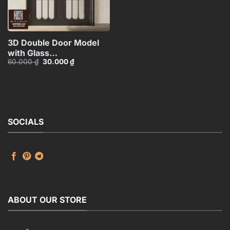
3D Double Door Model
with Glass
Giá
Giá
60.000
₫
30.000
₫
Panels_HDH480371713057
gốc
hiện
là:
tại
60.000 ₫.
là:
30.000 ₫.
SOCIALS
ABOUT OUR STORE