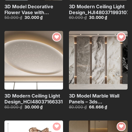
3D Model Decorative
3D Modern Ceiling Light
Flower Vase with
Design_HJI480371993107
Giá
Giá
Giá
Giá
50.000
₫
30.000
₫
60.000
₫
30.000
₫
Branches – 3ds
gốc
hiện
gốc
hiện
Max_ID111172545
là:
tại
là:
tại
50.000 ₫.
là:
60.000 ₫.
là:
30.000 ₫.
30.000 ₫.
Add to
Add to
wishlist
wishlist
3D Modern Ceiling Light
3D Model Marble Wall
Design_HCI4803716633133
Panels – 3ds
Giá
Giá
Giá
Giá
60.000
₫
30.000
₫
80.000
₫
66.666
₫
Max_102325390
gốc
hiện
gốc
hiện
là:
tại
là:
tại
60.000 ₫.
là:
80.000 ₫.
là:
30.000 ₫.
66.666 ₫.