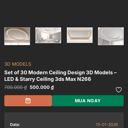
3D MODELS
Set of 30 Modern Ceiling Design 3D Models –
LED & Starry Ceiling 3ds Max N266
Giá
Giá
700.000
₫
500.000
₫
gốc
hiện
là:
tại
700.000 ₫.
là:
MUA NGAY
500.000 ₫.
Date:
15-01-2026