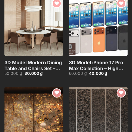
Add to
Add to
wishlist
wishlist
3D Model Modern Dining
3D Model iPhone 17 Pro
Table and Chairs Set –
Max Collection – High
Giá
Giá
Giá
Giá
50.000
₫
30.000
₫
60.000
₫
40.000
₫
3ds Max_104552461
Quality Smartphone
gốc
hiện
gốc
hiện
3D_HJI4803713517714
là:
tại
là:
tại
50.000 ₫.
là:
60.000 ₫.
là:
30.000 ₫.
40.000 ₫.
Add to
Add to
wishlist
wishlist