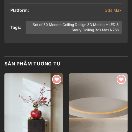
Platform:
3ds Max
Set of 30 Modern Ceiling Design 3D Models – LED &
Tags:
Starry Ceiling 3ds Max N266
SẢN PHẨM TƯƠNG TỰ
Add to
Add to
wishlist
wishlist