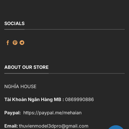
50.000 ₫.
là:
30.000 ₫.
SOCIALS
ABOUT OUR STORE
NGHĨA HOUSE
Tài Khoản Ngân Hàng MB :
0869990886
Paypal:
https://paypal.me/mehaian
Email:
thuvienmodel3dpro@gmail.com