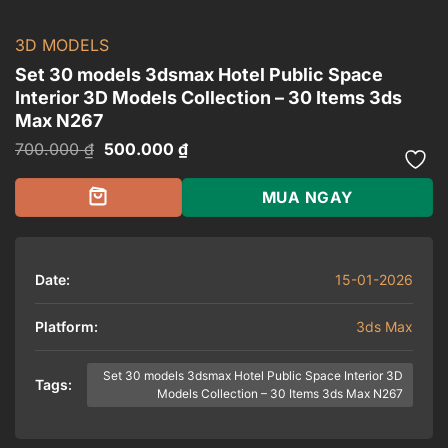
3D MODELS
Set 30 models 3dsmax Hotel Public Space
Interior 3D Models Collection – 30 Items 3ds
Max N267
Giá
Giá
700.000
₫
500.000
₫
gốc
hiện
là:
tại
700.000 ₫.
là:
MUA NGAY
500.000 ₫.
Date:
15-01-2026
Platform:
3ds Max
Set 30 models 3dsmax Hotel Public Space Interior 3D
Tags:
Models Collection – 30 Items 3ds Max N267