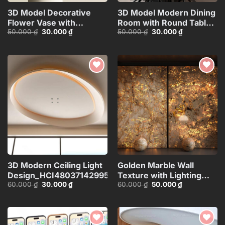
3D Model Decorative
3D Model Modern Dining
Flower Vase with
Room with Round Table –
Giá
Giá
Giá
Giá
50.000
₫
30.000
₫
50.000
₫
30.000
₫
Branches – 3ds
3ds Max_109796685
gốc
hiện
gốc
hiện
Max_ID106715696
là:
tại
là:
tại
50.000 ₫.
là:
50.000 ₫.
là:
30.000 ₫.
30.000 ₫.
Add to
Add to
wishlist
wishlist
3D Modern Ceiling Light
Golden Marble Wall
Design_HCI4803714299533
Texture with Lighting
Giá
Giá
Giá
Giá
60.000
₫
30.000
₫
60.000
₫
50.000
₫
Effect_15593723
gốc
hiện
gốc
hiện
là:
tại
là:
tại
60.000 ₫.
là:
60.000 ₫.
là:
30.000 ₫.
50.000 ₫.