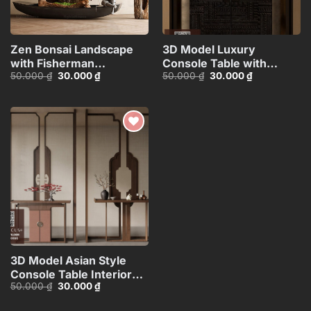
Zen Bonsai Landscape
3D Model Luxury
with Fisherman
Console Table with
Giá
Giá
Giá
Giá
50.000
₫
30.000
₫
50.000
₫
30.000
₫
Statue_116088707
Decorative Lamp,
gốc
hiện
gốc
hiện
Sculpture and
là:
tại
là:
tại
50.000 ₫.
là:
50.000 ₫.
là:
Vase_112289578
30.000 ₫.
30.000 ₫.
Add to
wishlist
3D Model Asian Style
Console Table Interior
Giá
Giá
50.000
₫
30.000
₫
with Decorative
gốc
hiện
Partition_107767822
là:
tại