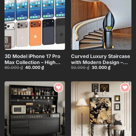
Add to
Add to
wishlist
wishlist
3D Model iPhone 17 Pro
Curved Luxury Staircase
Max Collection – High
with Modern Design –
Giá
Giá
Giá
Giá
60.000
₫
40.000
₫
50.000
₫
30.000
₫
Quality Smartphone
3ds Max
gốc
hiện
gốc
hiện
3D_HJI4803713517714
Model_HEH480371887831
là:
tại
là:
tại
60.000 ₫.
là:
50.000 ₫.
là:
40.000 ₫.
30.000 ₫.
Add to
Add to
wishlist
wishlist