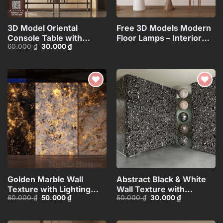
3D Model Oriental
Free 3D Models Modern
Console Table with
Floor Lamps – Interior
Giá
Giá
60.000
₫
30.000
₫
Decorative Wall
Lighting
gốc
hiện
Panel_HJI4803713120066
Collection_117071130
là:
tại
60.000 ₫.
là:
30.000 ₫.
Add to
Add to
wishlist
wishlist
Golden Marble Wall
Abstract Black & White
Texture with Lighting
Wall Texture with
Giá
Giá
Giá
Giá
60.000
₫
50.000
₫
50.000
₫
30.000
₫
Effect_HCI4803710168143
Spherical Materials
gốc
hiện
gốc
hiện
HCI4803716862718
là:
tại
là:
tại
60.000 ₫.
là:
50.000 ₫.
là: