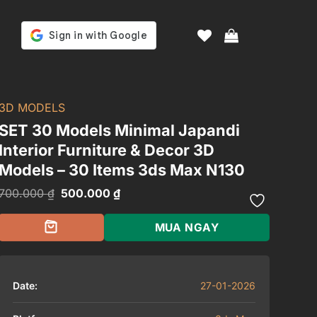
3D MODELS
SET 30 Models Minimal Japandi
Interior Furniture & Decor 3D
Models – 30 Items 3ds Max N130
Giá
Giá
700.000
₫
500.000
₫
gốc
hiện
là:
tại
700.000 ₫.
là:
MUA NGAY
500.000 ₫.
Date:
27-01-2026