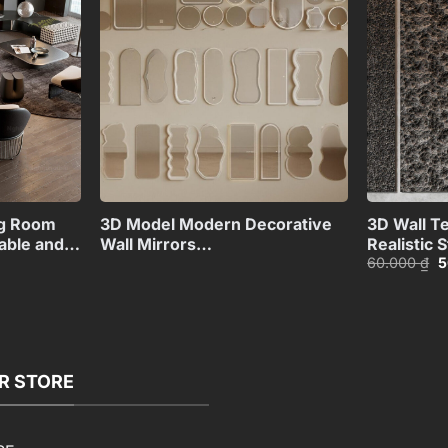
Add to
Add to
wishlist
wishlist
+
+
ng Room
3D Model Modern Decorative
3D Wall Te
able and
Wall Mirrors
Realistic 
G
60.000
₫
5
Collection_108094173VR
Model_15
g
là
6
00 ₫.
R STORE