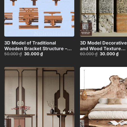
+
3D Model of Traditional
3D Model Decorative
Wooden Bracket Structure –
and Wood Texture
Giá
Giá
Giá
Giá
50.000
₫
30.000
₫
60.000
₫
30.000
₫
3ds Max_HCI4803712646918
Columns_HJI48037
gốc
hiện
gốc
hiện
CR
là:
tại
là:
tại
50.000 ₫.
là:
60.000 ₫.
là:
30.000 ₫.
30.0
Add to
wishlist