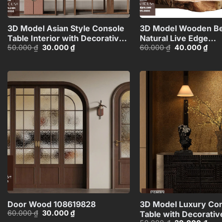
+
3D Model Asian Style Console
3D Model Wooden Be
Table Interior with Decorative
Natural Live Edge
Giá
Giá
Giá
Giá
50.000
₫
30.000
₫
60.000
₫
40.000
₫
Partition_107767822
Design_HJI4803714
gốc
hiện
gốc
hiện
là:
tại
là:
tại
50.000 ₫.
là:
60.000 ₫.
là:
30.000 ₫.
40.0
Add to
wishlist
+
Door Wood 108619828
3D Model Luxury Co
Giá
Giá
60.000
₫
30.000
₫
Table with Decorativ
gốc
hiện