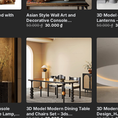
+
+
d with
Asian Style Wall Art and
3D Model 
Decorative Console
Lanterns 
Giá
Giá
G
50.000
₫
30.000
₫
50.000
₫
3
379607
Table_101474081
Max_HCI4
gốc
hiện
g
là:
tại
là
50.000 ₫.
là:
5
00 ₫.
30.000 ₫.
Add to
Add to
wishlist
wishlist
+
+
nsole
3D Model Modern Dining Table
3D Modern
e Lamp,
and Chairs Set – 3ds
Design_H