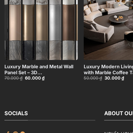
Add to
wishlist
+
Luxury Marble and Metal Wall
Luxury Modern Livi
Panel Set – 3D
with Marble Coffee T
Giá
Giá
Giá
Giá
70.000
₫
60.000
₫
50.000
₫
30.000
₫
Model_102195636
Black Sofa Set – 3D
gốc
hiện
gốc
hiện
Model_114971306
là:
tại
là:
tại
70.000 ₫.
là:
50.000 ₫.
là:
60.000 ₫.
30.0
SOCIALS
ABOUT OU