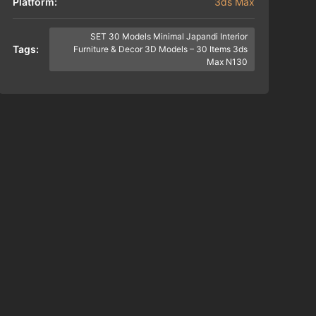
Platform:
3ds Max
SET 30 Models Minimal Japandi Interior
Tags:
Furniture & Decor 3D Models – 30 Items 3ds
Max N130