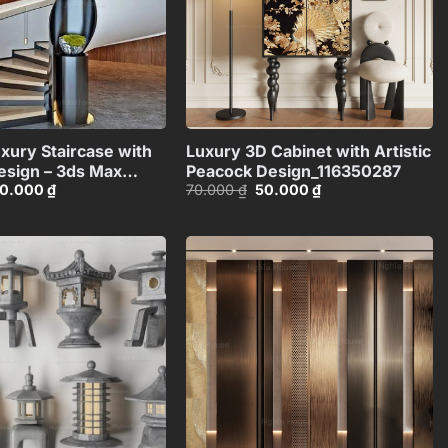
+
+
xury Staircase with
Luxury 3D Cabinet with Artistic
sign – 3ds Max
Peacock Design_116350287
iá
Giá
Giá
Giá
0.000
₫
70.000
₫
50.000
₫
H480371887831
ốc
hiện
gốc
hiện
:
tại
là:
tại
0.000 ₫.
là:
70.000 ₫.
là:
30.000 ₫.
50.000 ₫.
Add to
Add to
wishlist
wishlist