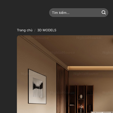
Bỏ
qua
Tìm
nội
kiếm:
dung
Trang chủ
/
3D MODELS