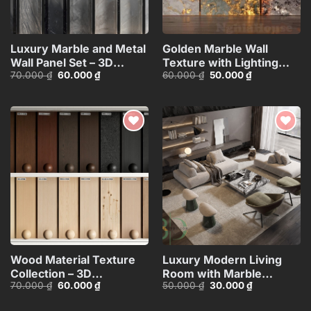
Luxury Marble and Metal
Golden Marble Wall
Wall Panel Set – 3D
Texture with Lighting
Giá
Giá
Giá
Giá
70.000
₫
60.000
₫
60.000
₫
50.000
₫
Model_102195636
Effect_HCI4803714784363
gốc
hiện
gốc
hiện
là:
tại
là:
tại
70.000 ₫.
là:
60.000 ₫.
là:
60.000 ₫.
50.000 ₫.
Add to
Add to
wishlist
wishlist
Wood Material Texture
Luxury Modern Living
Collection – 3D
Room with Marble
Giá
Giá
Giá
Giá
70.000
₫
60.000
₫
50.000
₫
30.000
₫
Model_105275540
Coffee Table and Black
gốc
hiện
gốc
hiện
Sofa Set – 3D
là:
tại
là:
tại