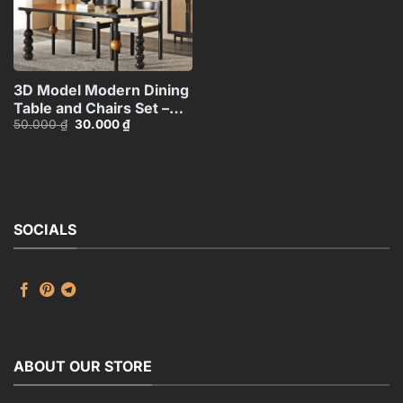
3D Model Modern Dining
Table and Chairs Set –
Giá
Giá
50.000
₫
30.000
₫
3ds Max_115760988
gốc
hiện
là:
tại
50.000 ₫.
là:
30.000 ₫.
SOCIALS
ABOUT OUR STORE