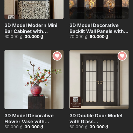
3D Model Modern Mini
3D Model Decorative
Bar Cabinet with
Backlit Wall Panels with
Giá
Giá
Giá
Giá
60.000
₫
30.000
₫
70.000
₫
60.000
₫
Decorative
Marble and Lighting
gốc
hiện
gốc
hiện
Shelf_HJI4803716503626
Effect_HCI4803715187543
là:
tại
là:
tại
60.000 ₫.
là:
70.000 ₫.
là:
30.000 ₫.
60.000 ₫.
Add to
Add to
wishlist
wishlist
3D Model Decorative
3D Double Door Model
Flower Vase with
with Glass
Giá
Giá
Giá
Giá
50.000
₫
30.000
₫
60.000
₫
30.000
₫
Branches – 3ds
Panels_HDH480371713057
gốc
hiện
gốc
hiện