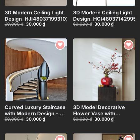
3D Modern Ceiling Light
3D Modern Ceiling Light
Design_HJI4803719931072
Design_HCI480371429953
Giá
Giá
Giá
Giá
60.000
₫
30.000
₫
60.000
₫
30.000
₫
gốc
hiện
gốc
hiện
là:
tại
là:
tại
60.000 ₫.
là:
60.000 ₫.
là:
30.000 ₫.
30.000 ₫.
Add to
Add to
wishlist
wishlist
Curved Luxury Staircase
3D Model Decorative
with Modern Design –
Flower Vase with
Giá
Giá
Giá
Giá
50.000
₫
30.000
₫
50.000
₫
30.000
₫
3ds Max
Branches – 3ds
gốc
hiện
gốc
hiện
Model_HEH480371887831
Max_ID111172545
là:
tại
là:
tại
50.000 ₫.
là:
50.000 ₫.
là:
30.000 ₫.
30.000 ₫.