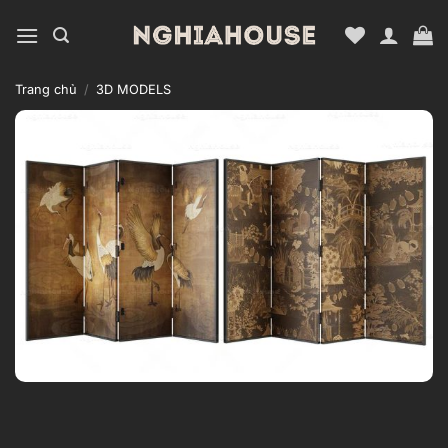
Bỏ
qua
nội
dung
Trang chủ
/
3D MODELS
Add to
wishlist