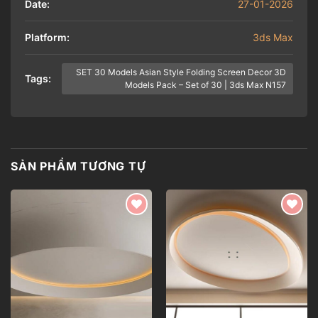
Date:
27-01-2026
Platform:
3ds Max
SET 30 Models Asian Style Folding Screen Decor 3D
Tags:
Models Pack – Set of 30 | 3ds Max N157
SẢN PHẨM TƯƠNG TỰ
Add to
Add to
wishlist
wishlist