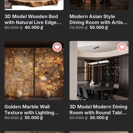
3D Model Wooden Bed
Modern Asian Style
with Natural Live Edge
Dining Room with Artistic
Giá
Giá
Giá
Giá
60.000
₫
40.000
₫
70.000
₫
50.000
₫
Design_HJI4803714379607
Ceiling
gốc
hiện
gốc
hiện
Decoration_HJI480371188
là:
tại
là:
tại
60.000 ₫.
là:
70.000 ₫.
là:
40.000 ₫.
50.000 ₫.
Add to
Add to
wishlist
wishlist
Golden Marble Wall
3D Model Modern Dining
Texture with Lighting
Room with Round Table –
Giá
Giá
Giá
Giá
60.000
₫
50.000
₫
50.000
₫
30.000
₫
Effect_15593723
3ds Max_109796685
gốc
hiện
gốc
hiện
là:
tại
là:
tại
60.000 ₫.
là:
50.000 ₫.
là:
50.000 ₫.
30.000 ₫.