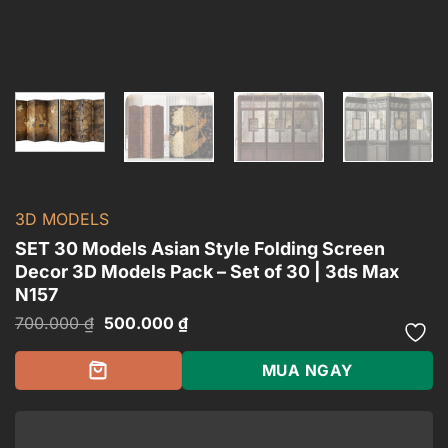
3D MODELS
SET 30 Models Asian Style Folding Screen
Decor 3D Models Pack – Set of 30 | 3ds Max
N157
Giá
Giá
700.000
₫
500.000
₫
gốc
hiện
là:
tại
700.000 ₫.
là:
MUA NGAY
500.000 ₫.