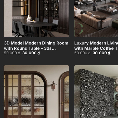
+
3D Model Modern Dining Room
Luxury Modern Livi
with Round Table – 3ds
with Marble Coffee T
Giá
Giá
Giá
Giá
50.000
₫
30.000
₫
50.000
₫
30.000
₫
Max_109796685
Black Sofa Set – 3D
gốc
hiện
gốc
hiện
Model_IDC111810787
là:
tại
là:
tại
50.000 ₫.
là:
50.000 ₫.
là:
30.000 ₫.
30.0
Add to
wishlist