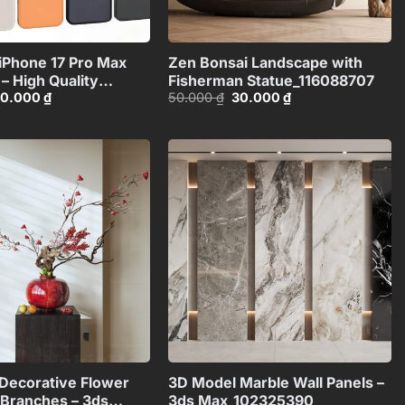
+
+
iPhone 17 Pro Max
Zen Bonsai Landscape with
 – High Quality
Fisherman Statue_116088707
iá
Giá
Giá
Giá
0.000
₫
50.000
₫
30.000
₫
ne
ốc
hiện
gốc
hiện
03713517714
:
tại
là:
tại
0.000 ₫.
là:
50.000 ₫.
là:
40.000 ₫.
30.000 ₫.
Add to
Add to
wishlist
wishlist
+
+
Decorative Flower
3D Model Marble Wall Panels –
 Branches – 3ds
3ds Max_102325390