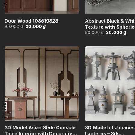
+
Door Wood 108619828
Abstract Black & Whi
Giá
Giá
60.000
₫
30.000
₫
Texture with Spheric
gốc
hiện
Giá
Giá
50.000
₫
30.000
₫
Materials HCI48037
là:
tại
gốc
hiện
60.000 ₫.
là:
là:
tại
30.000 ₫.
50.000 ₫.
là:
30.0
Add to
wishlist
+
3D Model Asian Style Console
3D Model of Japanes
Table Interior with Decorative
Lanterns – 3ds