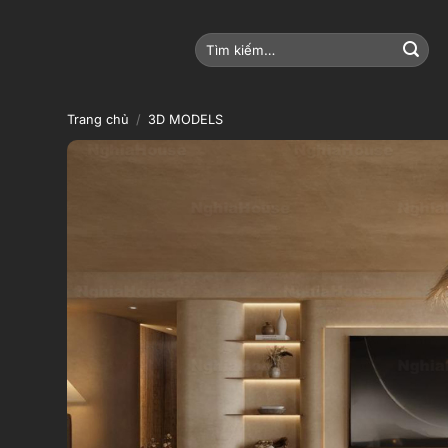
Bỏ
qua
Tìm
nội
kiếm:
dung
Trang chủ
/
3D MODELS