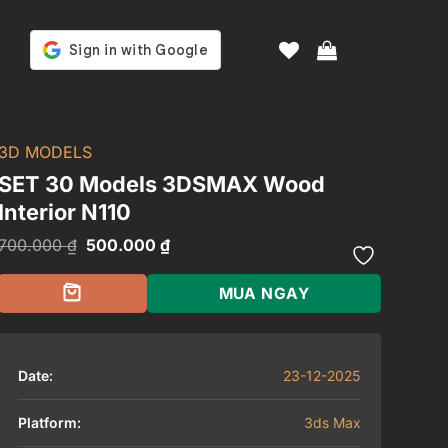
3D MODELS
SET 30 Models 3DSMAX Wood
Interior N110
Giá
Giá
700.000
₫
500.000
₫
gốc
hiện
là:
tại
700.000 ₫.
là:
MUA NGAY
500.000 ₫.
Date:
23-12-2025
Platform:
3ds Max