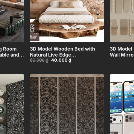
+
+
ng Room
3D Model Wooden Bed with
3D Model 
able and
Natural Live Edge
Wall Mirro
Giá
Giá
60.000
₫
40.000
₫
Design_HJI4803714379607
Collectio
gốc
hiện
7
là:
tại
60.000 ₫.
là:
00 ₫.
40.000 ₫.
Add to
Add to
wishlist
wishlist