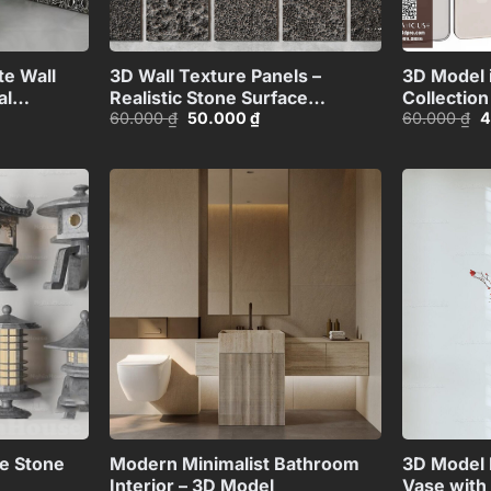
+
+
te Wall
3D Wall Texture Panels –
3D Model 
al
Realistic Stone Surface
Collection
Giá
Giá
G
60.000
₫
50.000
₫
60.000
₫
4
16862718
Model_15599058
Smartpho
gốc
hiện
g
3D_HJI48
là:
tại
là
60.000 ₫.
là:
6
00 ₫.
50.000 ₫.
Add to
Add to
wishlist
wishlist
+
+
e Stone
Modern Minimalist Bathroom
3D Model 
Interior – 3D Model
Vase with