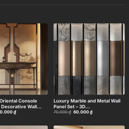
Add to
Add to
wishlist
wishlist
+
+
Oriental Console
Luxury Marble and Metal Wall
 Decorative Wall
Panel Set – 3D
iá
Giá
Giá
Giá
0.000
₫
70.000
₫
60.000
₫
I4803713120066
Model_102195636
ốc
hiện
gốc
hiện
:
tại
là:
tại
0.000 ₫.
là:
70.000 ₫.
là:
30.000 ₫.
60.000 ₫.