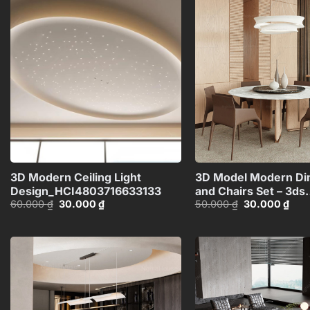
Add to
wishlist
+
3D Modern Ceiling Light
3D Model Modern Din
Design_HCI4803716633133
and Chairs Set – 3ds
Giá
Giá
Giá
Giá
60.000
₫
30.000
₫
50.000
₫
30.000
₫
Max_104552461
gốc
hiện
gốc
hiện
là:
tại
là:
tại
60.000 ₫.
là:
50.000 ₫.
là:
30.000 ₫.
30.0
Add to
wishlist