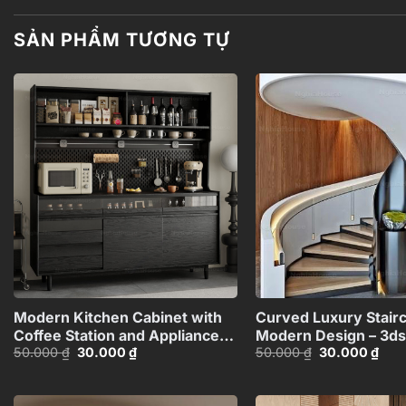
SẢN PHẨM TƯƠNG TỰ
Add to
wishlist
+
Modern Kitchen Cabinet with
Curved Luxury Stair
Coffee Station and Appliances
Modern Design – 3d
Giá
Giá
Giá
Giá
50.000
₫
30.000
₫
50.000
₫
30.000
₫
– 3D Model_1152633245
Model_HEH4803718
gốc
hiện
gốc
hiện
là:
tại
là:
tại
50.000 ₫.
là:
50.000 ₫.
là:
30.000 ₫.
30.0