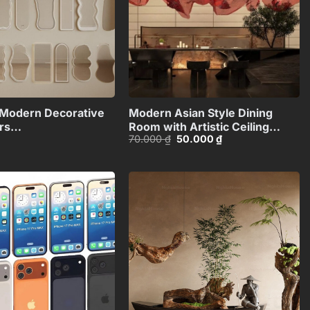
+
+
Modern Decorative
Modern Asian Style Dining
rs
Room with Artistic Ceiling
Giá
Giá
70.000
₫
50.000
₫
n_108094173VR
Decoration_HJI4803711881809
gốc
hiện
là:
tại
70.000 ₫.
là:
50.000 ₫.
Add to
Add to
wishlist
wishlist