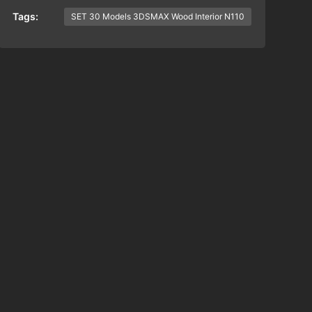
Tags:
SET 30 Models 3DSMAX Wood Interior N110