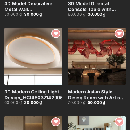
3D Model Decorative
3D Model Oriental
Metal Wall
Console Table with
Giá
Giá
Giá
Giá
50.000
₫
30.000
₫
60.000
₫
30.000
₫
Panels_106389229
Decorative Wall
gốc
hiện
gốc
hiện
Panel_HJI4803713120066
là:
tại
là:
tại
50.000 ₫.
là:
60.000 ₫.
là:
30.000 ₫.
30.000 ₫.
Add to
Add to
wishlist
wishlist
3D Modern Ceiling Light
Modern Asian Style
Design_HCI4803714299533
Dining Room with Artistic
Giá
Giá
Giá
Giá
60.000
₫
30.000
₫
70.000
₫
50.000
₫
Ceiling
gốc
hiện
gốc
hiện
Decoration_HJI480371188
là:
tại
là:
tại
60.000 ₫.
là:
70.000 ₫.
là:
30.000 ₫.
50.000 ₫.