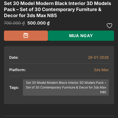
Set 30 Model Modern Black Interior 3D Models
Pack – Set of 30 Contemporary Furniture &
Decor for 3ds Max N85
Giá
Giá
700.000
₫
500.000
₫
gốc
hiện
là:
tại
700.000 ₫.
là:
MUA NGAY
500.000 ₫.
Date:
29-01-2026
Platform:
3ds Max
Set 30 Model Modern Black Interior 3D Models Pack –
Tags:
Set of 30 Contemporary Furniture & Decor for 3ds Max
N85