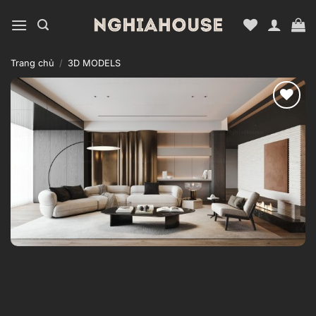
Bỏ
qua
nội
dung
Trang chủ
/
3D MODELS
Add to
wishlist