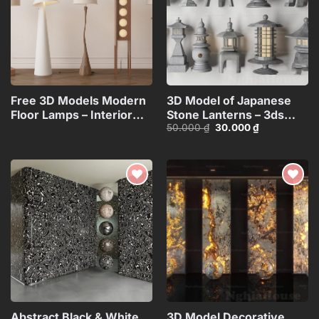
Free 3D Models Modern
3D Model of Japanese
Floor Lamps – Interior
Stone Lanterns – 3ds
Giá
Giá
50.000
₫
30.000
₫
Lighting
Max_HCI4803718257312
gốc
hiện
Collection_117071130
là:
tại
50.000 ₫.
là:
30.000 ₫.
Add to
Add to
wishlist
wishlist
Abstract Black & White
3D Model Decorative