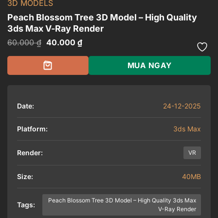
3D MODELS
Peach Blossom Tree 3D Model – High Quality
3ds Max V-Ray Render
Giá
Giá
60.000
₫
40.000
₫
gốc
hiện
là:
tại
60.000 ₫.
là:
MUA NGAY
40.000 ₫.
Date:
24-12-2025
Platform:
3ds Max
Render:
VR
Size:
40MB
Peach Blossom Tree 3D Model – High Quality 3ds Max
Tags:
V-Ray Render