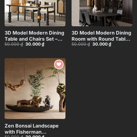
3D Model Modern Dining
3D Model Modern Dining
Table and Chairs Set –
Room with Round Table –
Giá
Giá
Giá
Giá
50.000
₫
30.000
₫
50.000
₫
30.000
₫
3ds Max_115760988
3ds Max_109796685
gốc
hiện
gốc
hiện
là:
tại
là:
tại
50.000 ₫.
là:
50.000 ₫.
là:
30.000 ₫.
30.000 ₫.
Add to
wishlist
Zen Bonsai Landscape
with Fisherman
Giá
Giá