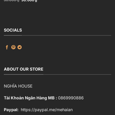
50.000
₫
30.000
₫
Statue_116088707
gốc
hiện
là:
tại
50.000 ₫.
là:
30.000 ₫.
SOCIALS
ABOUT OUR STORE
NGHĨA HOUSE
Tài Khoản Ngân Hàng MB :
0869990886
Paypal:
https://paypal.me/mehaian