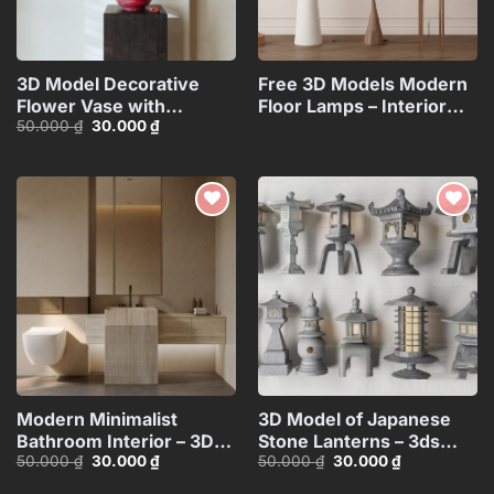
3D Model Decorative
Free 3D Models Modern
Flower Vase with
Floor Lamps – Interior
Giá
Giá
50.000
₫
30.000
₫
Branches – 3ds
Lighting
gốc
hiện
Max_ID110648067
Collection_117071130
là:
tại
50.000 ₫.
là:
30.000 ₫.
Add to
Add to
wishlist
wishlist
Modern Minimalist
3D Model of Japanese
Bathroom Interior – 3D
Stone Lanterns – 3ds
Giá
Giá
Giá
Giá
50.000
₫
30.000
₫
50.000
₫
30.000
₫
Model
Max_HCI4803718257312
gốc
hiện
gốc
hiện
là:
tại
là:
tại