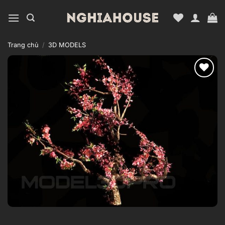
Bỏ
qua
nội
dung
Trang chủ
/
3D MODELS
Add to
wishlist