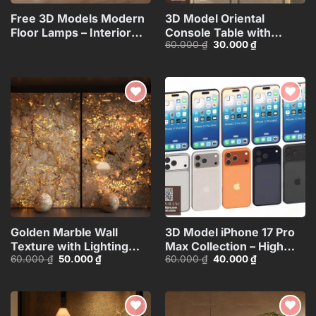
Free 3D Models Modern
3D Model Oriental
Floor Lamps – Interior
Console Table with
Giá
Giá
60.000
₫
30.000
₫
Lighting
Decorative Wall
gốc
hiện
Collection_117071130
Panel_HJI4803713120066
là:
tại
60.000 ₫.
là:
30.000 ₫.
Add to
Add to
wishlist
wishlist
Golden Marble Wall
3D Model iPhone 17 Pro
Texture with Lighting
Max Collection – High
Giá
Giá
Giá
Giá
60.000
₫
50.000
₫
60.000
₫
40.000
₫
Effect_15593723
Quality Smartphone
gốc
hiện
gốc
hiện
3D_HJI4803713517714
là:
tại
là:
tại
60.000 ₫.
là:
60.000 ₫.
là:
50.000 ₫.
40.000 ₫.