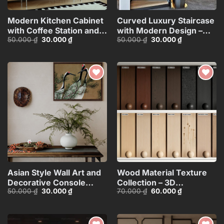
Modern Kitchen Cabinet
Curved Luxury Staircase
with Coffee Station and
with Modern Design –
Giá
Giá
Giá
Giá
50.000
₫
30.000
₫
50.000
₫
30.000
₫
Appliances – 3D
3ds Max
gốc
hiện
gốc
hiện
Model_1155387167
Model_HEH480371887831
là:
tại
là:
tại
50.000 ₫.
là:
50.000 ₫.
là:
30.000 ₫.
30.000 ₫.
Add to
Add to
wishlist
wishlist
Asian Style Wall Art and
Wood Material Texture
Decorative Console
Collection – 3D
Giá
Giá
Giá
Giá
50.000
₫
30.000
₫
70.000
₫
60.000
₫
Table_101474081
Model_105275540
gốc
hiện
gốc
hiện
là:
tại
là:
tại
50.000 ₫.
là:
70.000 ₫.
là:
30.000 ₫.
60.000 ₫.