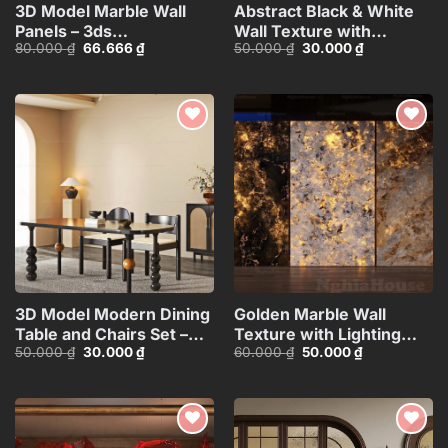
3D Model Marble Wall
Abstract Black & White
Panels – 3ds
Wall Texture with
Giá
Giá
Giá
Giá
80.000
₫
66.666
₫
50.000
₫
30.000
₫
Max_102325390
Spherical Materials
gốc
hiện
gốc
hiện
HCI4803716862718
là:
tại
là:
tại
80.000 ₫.
là:
50.000 ₫.
là:
66.666 ₫.
30.000 ₫.
Add to
Add to
wishlist
wishlist
3D Model Modern Dining
Golden Marble Wall
Table and Chairs Set –
Texture with Lighting
Giá
Giá
Giá
Giá
50.000
₫
30.000
₫
60.000
₫
50.000
₫
3ds Max_115760988
Effect_HCI4803710168143
gốc
hiện
gốc
hiện
là:
tại
là:
tại
50.000 ₫.
là:
60.000 ₫.
là:
30.000 ₫.
50.000 ₫.
Add to
Add to