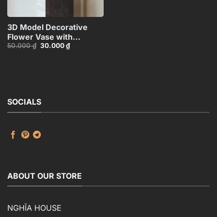
3D Model Decorative
Flower Vase with
Giá
Giá
50.000
₫
30.000
₫
Branches – 3ds
gốc
hiện
Max_ID110648067
là:
tại
50.000 ₫.
là:
30.000 ₫.
SOCIALS
ABOUT OUR STORE
NGHĨA HOUSE