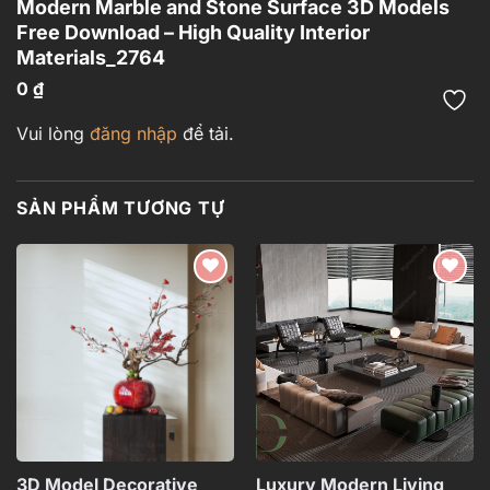
Modern Marble and Stone Surface 3D Models
Free Download – High Quality Interior
Materials_2764
0
₫
Vui lòng
đăng nhập
để tải.
SẢN PHẨM TƯƠNG TỰ
Add to
Add to
wishlist
wishlist
3D Model Decorative
Luxury Modern Living