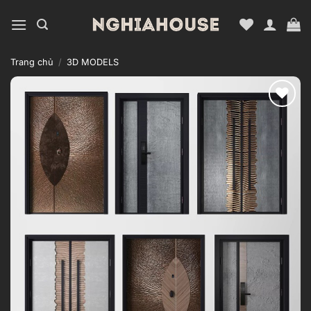
Bỏ
qua
nội
dung
Trang chủ
/
3D MODELS
Add to
wishlist