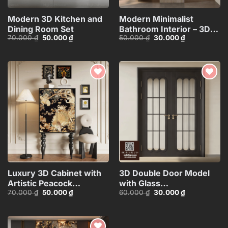
Modern 3D Kitchen and
Modern Minimalist
Dining Room Set
Bathroom Interior – 3D
Giá
Giá
Giá
Giá
70.000
₫
50.000
₫
50.000
₫
30.000
₫
Model
gốc
hiện
gốc
hiện
là:
tại
là:
tại
70.000 ₫.
là:
50.000 ₫.
là:
50.000 ₫.
30.000 ₫.
Add to
Add to
wishlist
wishlist
Luxury 3D Cabinet with
3D Double Door Model
Artistic Peacock
with Glass
Giá
Giá
Giá
Giá
70.000
₫
50.000
₫
60.000
₫
30.000
₫
Design_116350287
Panels_HDH480371713057
gốc
hiện
gốc
hiện
là:
tại
là:
tại
70.000 ₫.
là:
60.000 ₫.
là:
50.000 ₫.
30.000 ₫.