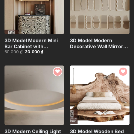
3D Model Modern Mini
3D Model Modern
Bar Cabinet with
Decorative Wall Mirrors
Giá
Giá
60.000
₫
30.000
₫
Decorative
Collection_108094173VR
gốc
hiện
Shelf_HJI4803716503626
là:
tại
60.000 ₫.
là:
30.000 ₫.
Add to
Add to
wishlist
wishlist
3D Modern Ceiling Light
3D Model Wooden Bed