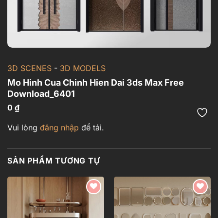
3D SCENES
-
3D MODELS
Mo Hinh Cua Chinh Hien Dai 3ds Max Free
Download_6401
0
₫
Vui lòng
đăng nhập
để tải.
SẢN PHẨM TƯƠNG TỰ
Add to
Add to
wishlist
wishlist