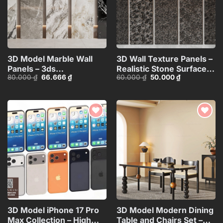
3D Model Marble Wall
3D Wall Texture Panels –
Panels – 3ds
Realistic Stone Surface
Giá
Giá
Giá
Giá
80.000
₫
66.666
₫
60.000
₫
50.000
₫
Max_102325390
Model_15599058
gốc
hiện
gốc
hiện
là:
tại
là:
tại
80.000 ₫.
là:
60.000 ₫.
là:
66.666 ₫.
50.000 ₫.
Add to
Add to
wishlist
wishlist
3D Model iPhone 17 Pro
3D Model Modern Dining
Max Collection – High
Table and Chairs Set –