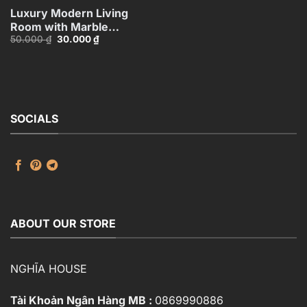
Luxury Modern Living
Room with Marble
Giá
Giá
50.000
₫
30.000
₫
Coffee Table and Black
gốc
hiện
Sofa Set – 3D
là:
tại
50.000 ₫.
là:
Model_114971306
30.000 ₫.
SOCIALS
ABOUT OUR STORE
NGHĨA HOUSE
Tài Khoản Ngân Hàng MB :
0869990886