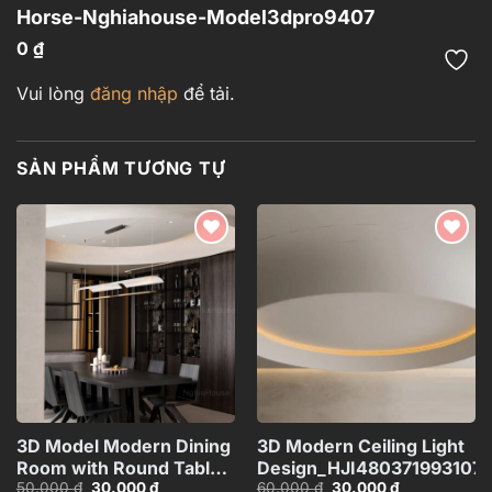
Horse-Nghiahouse-Model3dpro9407
0
₫
Vui lòng
đăng nhập
để tải.
SẢN PHẨM TƯƠNG TỰ
Add to
Add to
wishlist
wishlist
3D Model Modern Dining
3D Modern Ceiling Light
Room with Round Table –
Design_HJI480371993107
Giá
Giá
Giá
Giá
50.000
₫
30.000
₫
60.000
₫
30.000
₫
3ds Max_109796685