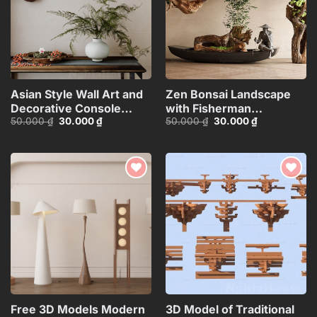
Asian Style Wall Art and
Zen Bonsai Landscape
Decorative Console
with Fisherman
Giá
Giá
Giá
Giá
50.000
₫
30.000
₫
50.000
₫
30.000
₫
Table_101474081
Statue_116088707
gốc
hiện
gốc
hiện
là:
tại
là:
tại
50.000 ₫.
là:
50.000 ₫.
là:
30.000 ₫.
30.000 ₫.
Add to
Add to
wishlist
wishlist
Free 3D Models Modern
3D Model of Traditional