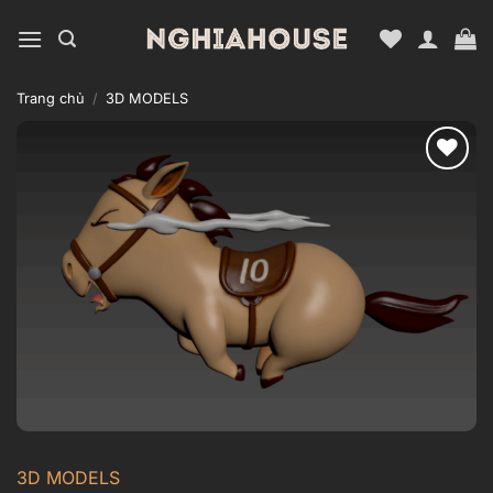
Bỏ
qua
nội
dung
Trang chủ
/
3D MODELS
Add to
wishlist
3D MODELS