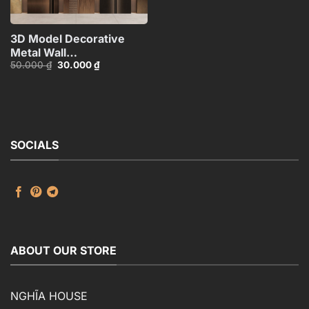
3D Model Decorative
Metal Wall
Giá
Giá
50.000
₫
30.000
₫
Panels_106389229
gốc
hiện
là:
tại
50.000 ₫.
là:
30.000 ₫.
SOCIALS
ABOUT OUR STORE
NGHĨA HOUSE