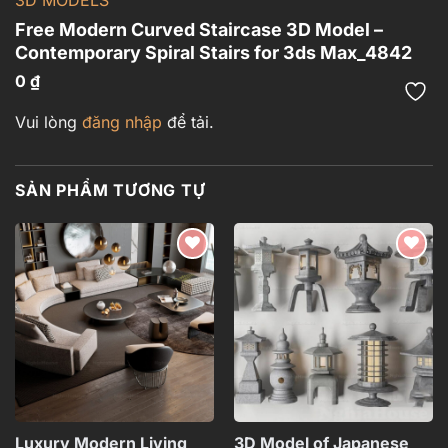
3D MODELS
Free Modern Curved Staircase 3D Model –
Contemporary Spiral Stairs for 3ds Max_4842
0
₫
Vui lòng
đăng nhập
để tải.
SẢN PHẨM TƯƠNG TỰ
Add to
Add to
wishlist
wishlist
Luxury Modern Living
3D Model of Japanese