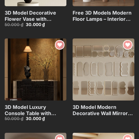
3D Model Decorative
Free 3D Models Modern
Flower Vase with
Floor Lamps – Interior
Giá
Giá
50.000
₫
30.000
₫
Branches – 3ds
Lighting
gốc
hiện
Max_ID106715696
Collection_117071130
là:
tại
50.000 ₫.
là:
30.000 ₫.
Add to
Add to
wishlist
wishlist
3D Model Luxury
3D Model Modern
Console Table with
Decorative Wall Mirrors
Giá
Giá
50.000
₫
30.000
₫
Decorative Lamp,
Collection_108094173VR
gốc
hiện
Sculpture and
là:
tại
50.000 ₫.
là:
Vase_112289578
30.000 ₫.