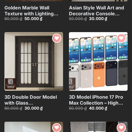
Golden Marble Wall
Asian Style Wall Art and
Texture with Lighting
Decorative Console
Giá
Giá
Giá
Giá
60.000
₫
50.000
₫
50.000
₫
30.000
₫
Effect_HCI4803710168143
Table_101474081
gốc
hiện
gốc
hiện
là:
tại
là:
tại
60.000 ₫.
là:
50.000 ₫.
là:
50.000 ₫.
30.000 ₫.
Add to
Add to
wishlist
wishlist
3D Double Door Model
3D Model iPhone 17 Pro
with Glass
Max Collection – High
Giá
Giá
Giá
Giá
60.000
₫
30.000
₫
60.000
₫
40.000
₫
Panels_HDH480371713057
Quality Smartphone
gốc
hiện
gốc
hiện
3D_HJI4803713517714
là:
tại
là:
tại
60.000 ₫.
là:
60.000 ₫.
là:
30.000 ₫.
40.000 ₫.