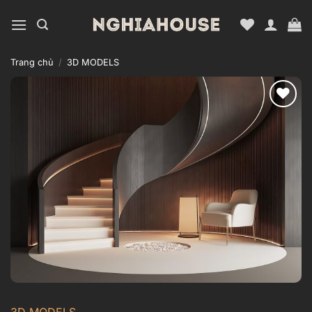
Bỏ
qua
nội
dung
Trang chủ
/
3D MODELS
Add to
wishlist