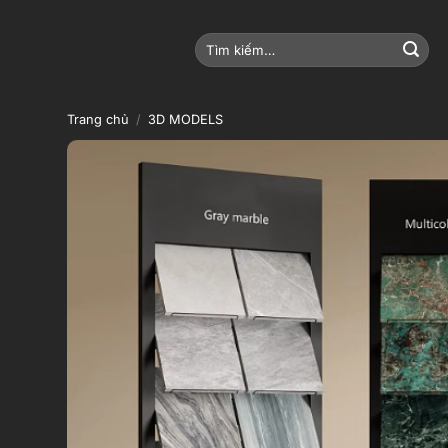
Bỏ
qua
Tìm
nội
kiếm:
dung
Trang chủ
/
3D MODELS