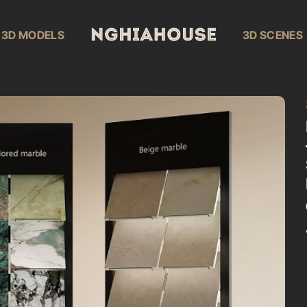
3D MODELS
3D SCENES
Add to
wishlist