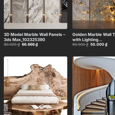
+
3D Model Marble Wall Panels –
Golden Marble Wall 
3ds Max_102325390
with Lighting
Giá
Giá
Giá
Giá
80.000
₫
66.666
₫
60.000
₫
50.000
₫
Effect_HCI4803714
gốc
hiện
gốc
hiện
là:
tại
là:
tại
80.000 ₫.
là:
60.000 ₫.
là:
66.666 ₫.
50.0
Add to
wishlist
+