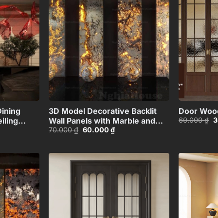
Add to
Add to
wishlist
wishlist
+
+
ining
3D Model Decorative Backlit
Door Woo
G
60.000
₫
3
iling
Wall Panels with Marble and
g
Giá
Giá
70.000
₫
60.000
₫
711881809
Lighting
là
gốc
hiện
Effect_HCI4803715187543
6
là:
tại
70.000 ₫.
là:
00 ₫.
60.000 ₫.
Add to
Add to
wishlist
wishlist