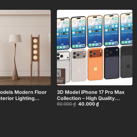
:
tại
là:
tại
0.000 ₫.
là:
60.000 ₫.
là:
30.000 ₫.
50.000 ₫.
Add to
Add to
wishlist
wishlist
+
+
odels Modern Floor
3D Model iPhone 17 Pro Max
terior Lighting
Collection – High Quality
Giá
Giá
60.000
₫
40.000
₫
n_117071130
Smartphone
gốc
hiện
3D_HJI4803713517714
là:
tại
60.000 ₫.
là:
40.000 ₫.