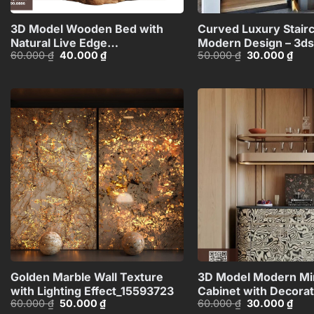
3D Model Wooden Bed with
Curved Luxury Stair
Natural Live Edge
Modern Design – 3d
Giá
Giá
Giá
Giá
60.000
₫
40.000
₫
50.000
₫
30.000
₫
Design_HJI4803714379607
Model_HEH4803718
gốc
hiện
gốc
hiện
là:
tại
là:
tại
60.000 ₫.
là:
50.000 ₫.
là:
40.000 ₫.
30.0
Add to
wishlist
+
Golden Marble Wall Texture
3D Model Modern Min
with Lighting Effect_15593723
Cabinet with Decorat
Giá
Giá
Giá
Giá
60.000
₫
50.000
₫
60.000
₫
30.000
₫
Shelf_HJI48037165
gốc
hiện
gốc
hiện