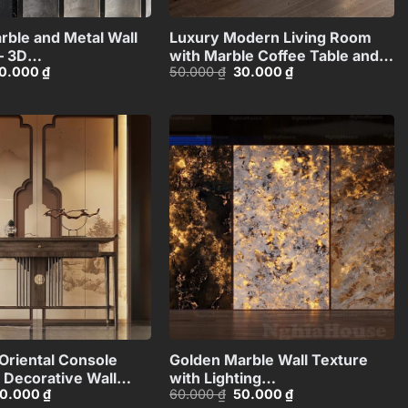
rble and Metal Wall
Luxury Modern Living Room
– 3D
with Marble Coffee Table and
iá
Giá
Giá
Giá
0.000
₫
50.000
₫
30.000
₫
2195636
Black Sofa Set – 3D
ốc
hiện
gốc
hiện
Model_114971306
:
tại
là:
tại
0.000 ₫.
là:
50.000 ₫.
là:
60.000 ₫.
30.000 ₫.
Add to
Add to
wishlist
wishlist
+
+
Oriental Console
Golden Marble Wall Texture
 Decorative Wall
with Lighting
iá
Giá
Giá
Giá
0.000
₫
60.000
₫
50.000
₫
I4803713120066
Effect_HCI4803710168143
ốc
hiện
gốc
hiện