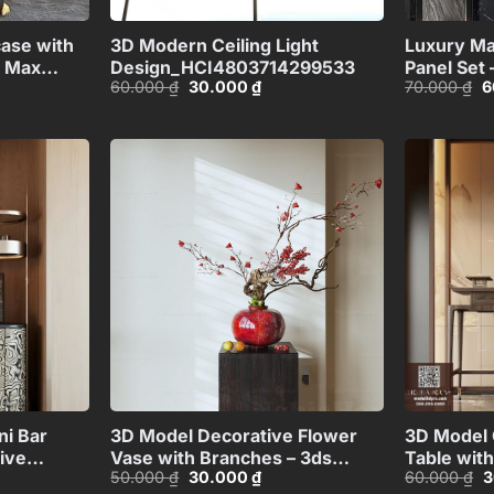
case with
3D Modern Ceiling Light
Luxury Ma
s Max
Design_HCI4803714299533
Panel Set 
Giá
Giá
G
60.000
₫
30.000
₫
70.000
₫
6
87831
Model_10
gốc
hiện
g
là:
tại
là
60.000 ₫.
là:
7
00 ₫.
30.000 ₫.
Add to
Add to
wishlist
wishlist
+
+
i Bar
3D Model Decorative Flower
3D Model 
ive
Vase with Branches – 3ds
Table with
Giá
Giá
G
50.000
₫
30.000
₫
60.000
₫
3
03626
Max_ID111172545
Panel_HJ
gốc
hiện
g