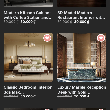
Modern Kitchen Cabinet
3D Model Modern
with Coffee Station and
Restaurant Interior with
Giá
Giá
Giá
Giá
50.000
₫
30.000
₫
50.000
₫
30.000
₫
Appliances – 3D
Industrial Design – 3ds
gốc
hiện
gốc
hiện
Model_1152633245
Max_HCI4803718448656
là:
tại
là:
tại
50.000 ₫.
là:
50.000 ₫.
là:
30.000 ₫.
30.000 ₫.
Add to
Add to
wishlist
wishlist
Classic Bedroom Interior
Luxury Marble Reception
3ds Max
Desk with Gold
Giá
Giá
Giá
Giá
50.000
₫
30.000
₫
60.000
₫
50.000
₫
Model_109928245
Accents_105078629
gốc
hiện
gốc
hiện
là:
tại
là:
tại
50.000 ₫.
là:
60.000 ₫.
là:
30.000 ₫.
50.000 ₫.