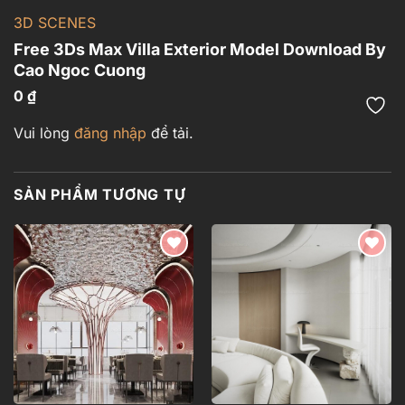
3D SCENES
Free 3Ds Max Villa Exterior Model Download By
Cao Ngoc Cuong
0
₫
Vui lòng
đăng nhập
để tải.
SẢN PHẨM TƯƠNG TỰ
Add to
Add to
wishlist
wishlist