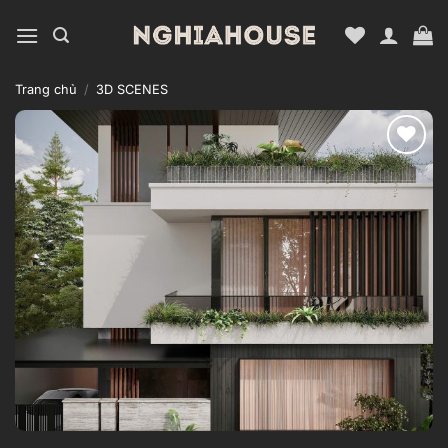
Bỏ
qua
nội
dung
Trang chủ
/
3D SCENES
Add to
wishlist