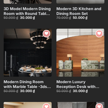
3D Model Modern Dining
Modern 3D Kitchen and
Room with Round Table –
Dining Room Set
Giá
Giá
Giá
Giá
50.000
₫
30.000
₫
70.000
₫
50.000
₫
3ds Max_109796685
gốc
hiện
gốc
hiện
là:
tại
là:
tại
50.000 ₫.
là:
70.000 ₫.
là:
30.000 ₫.
50.000 ₫.
Add to
Add to
wishlist
wishlist
Modern Dining Room
Modern Luxury
with Marble Table -3ds
Reception Desk with
Giá
Giá
Giá
Giá
50.000
₫
30.000
₫
50.000
₫
30.000
₫
Max Model_1140388694
Curved Wall – 3ds Max
gốc
hiện
gốc
hiện
Model_HCI480371454031
là:
tại
là:
tại
50.000 ₫.
là:
50.000 ₫.
là:
30.000 ₫.
30.000 ₫.