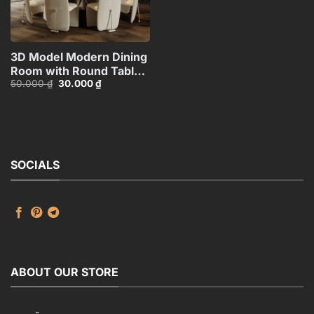
3D Model Modern Dining
Room with Round Table –
Giá
Giá
50.000
₫
30.000
₫
3ds Max_102456723
gốc
hiện
là:
tại
50.000 ₫.
là:
30.000 ₫.
SOCIALS
ABOUT OUR STORE