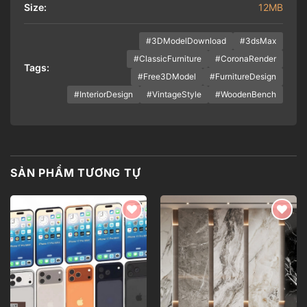
Size:
12MB
#3DModelDownload
#3dsMax
#ClassicFurniture
#CoronaRender
Tags:
#Free3DModel
#FurnitureDesign
#InteriorDesign
#VintageStyle
#WoodenBench
SẢN PHẨM TƯƠNG TỰ
Add to
Add to
wishlist
wishlist