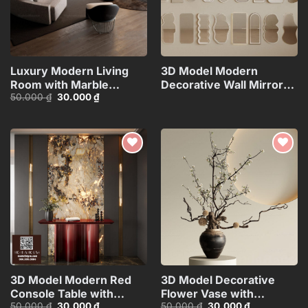
Luxury Modern Living
3D Model Modern
Room with Marble
Decorative Wall Mirrors
Giá
Giá
50.000
₫
30.000
₫
Coffee Table and Black
Collection_108094173VR
gốc
hiện
Sofa Set – 3D
là:
tại
50.000 ₫.
là:
Model_114971306
30.000 ₫.
Add to
Add to
wishlist
wishlist
3D Model Modern Red
3D Model Decorative
Console Table with
Flower Vase with
Giá
Giá
Giá
Giá
50.000
₫
30.000
₫
50.000
₫
30.000
₫
Marble Wall
Branches – 3ds