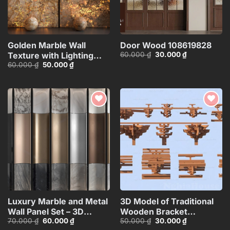
Golden Marble Wall
Door Wood 108619828
Giá
Giá
60.000
₫
30.000
₫
Texture with Lighting
gốc
hiện
Giá
Giá
60.000
₫
50.000
₫
Effect_15593723
là:
tại
gốc
hiện
60.000 ₫.
là:
là:
tại
30.000 ₫.
60.000 ₫.
là:
50.000 ₫.
Add to
Add to
wishlist
wishlist
Luxury Marble and Metal
3D Model of Traditional
Wall Panel Set – 3D
Wooden Bracket
Giá
Giá
Giá
Giá
70.000
₫
60.000
₫
50.000
₫
30.000
₫
Model_102195636
Structure – 3ds
gốc
hiện
gốc
hiện