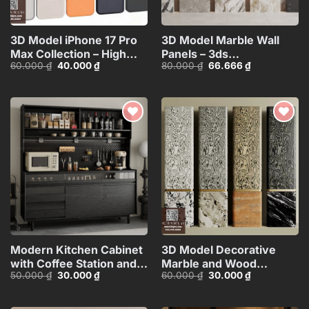
3D Model iPhone 17 Pro
3D Model Marble Wall
Max Collection – High
Panels – 3ds
Giá
Giá
Giá
Giá
60.000
₫
40.000
₫
80.000
₫
66.666
₫
Quality Smartphone
Max_102325390
gốc
hiện
gốc
hiện
3D_HJI4803713517714
là:
tại
là:
tại
60.000 ₫.
là:
80.000 ₫.
là:
40.000 ₫.
66.666 ₫.
Add to
Add to
wishlist
wishlist
Modern Kitchen Cabinet
3D Model Decorative
with Coffee Station and
Marble and Wood
Giá
Giá
Giá
Giá
50.000
₫
30.000
₫
60.000
₫
30.000
₫
Appliances – 3D
Texture
gốc
hiện
gốc
hiện
Model_1152633245
Columns_HJI4803718039
là:
tại
là:
tại
50.000 ₫.
là:
60.000 ₫.
là:
CR