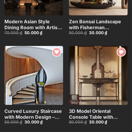
Modern Asian Style
Zen Bonsai Landscape
Dining Room with Artistic
with Fisherman
Giá
Giá
Giá
Giá
70.000
₫
50.000
₫
50.000
₫
30.000
₫
Ceiling
Statue_116088707
gốc
hiện
gốc
hiện
Decoration_HJI4803711881809
là:
tại
là:
tại
70.000 ₫.
là:
50.000 ₫.
là:
50.000 ₫.
30.000 ₫.
Add to
Add to
wishlist
wishlist
Curved Luxury Staircase
3D Model Oriental
with Modern Design –
Console Table with
Giá
Giá
Giá
Giá
50.000
₫
30.000
₫
60.000
₫
30.000
₫
3ds Max
Decorative Wall
gốc
hiện
gốc
hiện
Model_HEH480371887831
Panel_HJI4803713120066
là:
tại
là:
tại