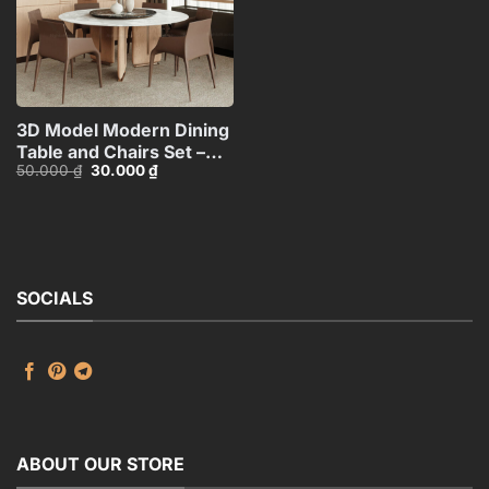
3D Model Modern Dining
Table and Chairs Set –
Giá
Giá
50.000
₫
30.000
₫
3ds Max_104552461
gốc
hiện
là:
tại
50.000 ₫.
là:
30.000 ₫.
SOCIALS
ABOUT OUR STORE