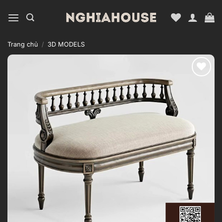
Bỏ
qua
nội
dung
Trang chủ
/
3D MODELS
Add to
wishlist