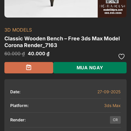
3D MODELS
Classic Wooden Bench – Free 3ds Max Model
Corona Render_7163
Giá
Giá
60.000
₫
40.000
₫
gốc
hiện
là:
tại
60.000 ₫.
là:
MUA NGAY
40.000 ₫.
Date:
27-09-2025
Platform:
3ds Max
Render:
CR