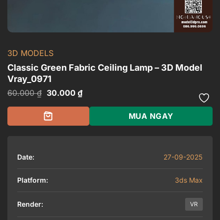
3D MODELS
Classic Green Fabric Ceiling Lamp – 3D Model
Vray_0971
Giá
Giá
60.000
₫
30.000
₫
gốc
hiện
là:
tại
60.000 ₫.
là:
MUA NGAY
30.000 ₫.
Date:
27-09-2025
Platform:
3ds Max
Render:
VR