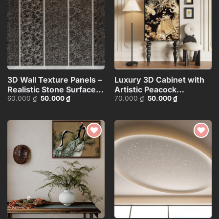
wishlist
wishlist
3D Wall Texture Panels –
Luxury 3D Cabinet with
Realistic Stone Surface
Artistic Peacock
Giá
Giá
Giá
Giá
60.000
₫
50.000
₫
70.000
₫
50.000
₫
Model_15599058
Design_116350287
gốc
hiện
gốc
hiện
là:
tại
là:
tại
60.000 ₫.
là:
70.000 ₫.
là:
50.000 ₫.
50.000 ₫.
Add to
Add to
wishlist
wishlist