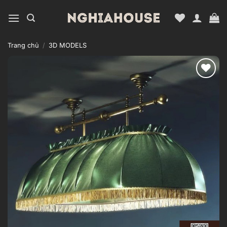
Bỏ
qua
nội
dung
Trang chủ
/
3D MODELS
Add to
wishlist