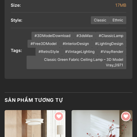
Size:
17MB
Style:
Classic
Ethnic
#3DModelDownload
#3dsMax
#ClassicLamp
#Free3DModel
#InteriorDesign
#LightingDesign
Tags:
#RetroStyle
#VintageLighting
#VrayRender
Classic Green Fabric Ceiling Lamp – 3D Model
Vray_0971
SẢN PHẨM TƯƠNG TỰ
Add to
Add to
wishlist
wishlist