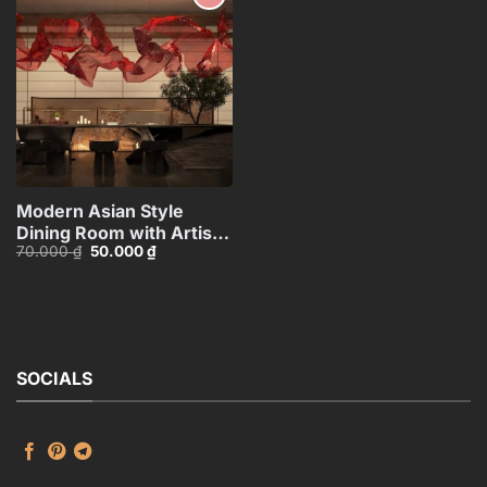
Add to
wishlist
Modern Asian Style
Dining Room with Artistic
Giá
Giá
70.000
₫
50.000
₫
Ceiling
gốc
hiện
Decoration_HJI4803711881809
là:
tại
70.000 ₫.
là:
50.000 ₫.
SOCIALS