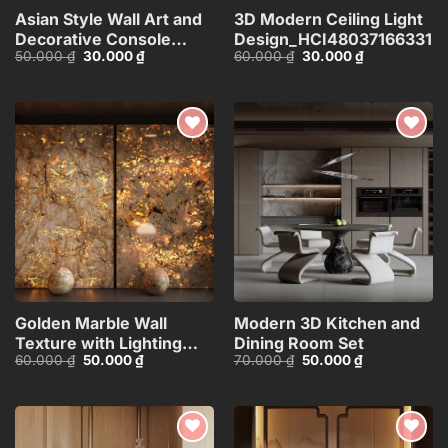
Asian Style Wall Art and
3D Modern Ceiling Light
Decorative Console
Design_HCI480371663313
Giá
Giá
Giá
Giá
50.000
₫
30.000
₫
60.000
₫
30.000
₫
Table_101474081
gốc
hiện
gốc
hiện
là:
tại
là:
tại
50.000 ₫.
là:
60.000 ₫.
là:
30.000 ₫.
30.000 ₫.
Add to
Add to
wishlist
wishlist
Golden Marble Wall
Modern 3D Kitchen and
Texture with Lighting
Dining Room Set
Giá
Giá
Giá
Giá
60.000
₫
50.000
₫
70.000
₫
50.000
₫
Effect_15593723
gốc
hiện
gốc
hiện
là:
tại
là:
tại
60.000 ₫.
là:
70.000 ₫.
là:
50.000 ₫.
50.000 ₫.