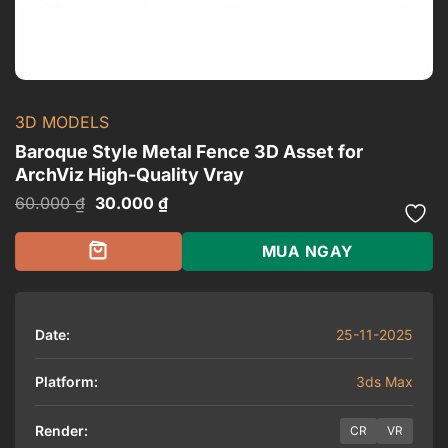
3D MODELS
Baroque Style Metal Fence 3D Asset for
ArchViz High-Quality Vray
Giá
Giá
60.000
₫
30.000
₫
gốc
hiện
là:
tại
60.000 ₫.
là:
MUA NGAY
30.000 ₫.
Date:
25-11-2025
Platform:
3ds Max
Render:
CR
VR