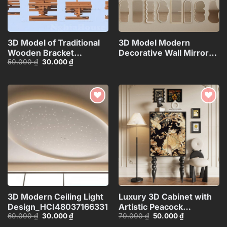
3D Model of Traditional
3D Model Modern
Wooden Bracket
Decorative Wall Mirrors
Giá
Giá
50.000
₫
30.000
₫
Structure – 3ds
Collection_108094173VR
gốc
hiện
Max_HCI4803712646918
là:
tại
50.000 ₫.
là:
30.000 ₫.
Add to
Add to
wishlist
wishlist
3D Modern Ceiling Light
Luxury 3D Cabinet with
Design_HCI4803716633133
Artistic Peacock
Giá
Giá
Giá
Giá
60.000
₫
30.000
₫
70.000
₫
50.000
₫
Design_116350287
gốc
hiện
gốc
hiện