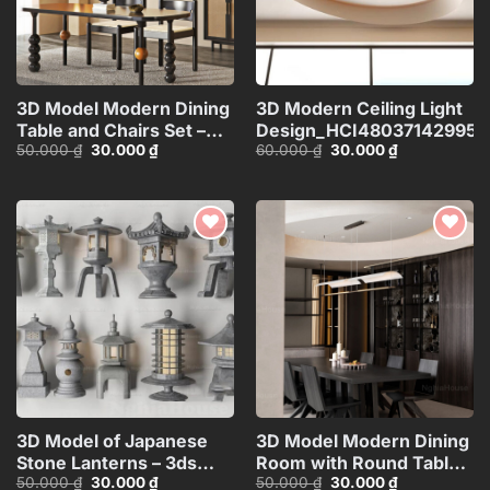
3D Model Modern Dining
3D Modern Ceiling Light
Table and Chairs Set –
Design_HCI480371429953
Giá
Giá
Giá
Giá
50.000
₫
30.000
₫
60.000
₫
30.000
₫
3ds Max_115760988
gốc
hiện
gốc
hiện
là:
tại
là:
tại
50.000 ₫.
là:
60.000 ₫.
là:
30.000 ₫.
30.000 ₫.
Add to
Add to
wishlist
wishlist
3D Model of Japanese
3D Model Modern Dining
Stone Lanterns – 3ds
Room with Round Table –
Giá
Giá
Giá
Giá
50.000
₫
30.000
₫
50.000
₫
30.000
₫
Max_HCI4803718257312
3ds Max_109796685