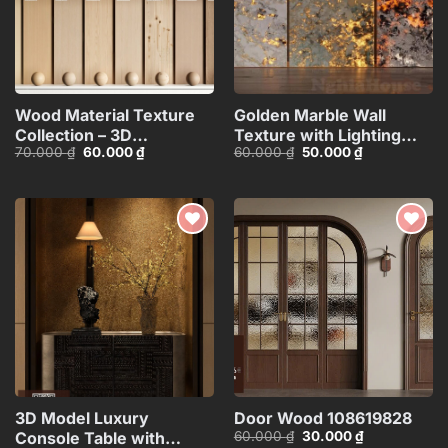
Wood Material Texture
Golden Marble Wall
Collection – 3D
Texture with Lighting
Giá
Giá
Giá
Giá
70.000
₫
60.000
₫
60.000
₫
50.000
₫
Model_105275540
Effect_HCI4803714784363
gốc
hiện
gốc
hiện
là:
tại
là:
tại
70.000 ₫.
là:
60.000 ₫.
là:
60.000 ₫.
50.000 ₫.
Add to
Add to
wishlist
wishlist
3D Model Luxury
Door Wood 108619828
Giá
Giá
60.000
₫
30.000
₫
Console Table with