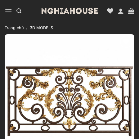
Bỏ
qua
nội
dung
Trang chủ
/
3D MODELS
Add to
wishlist