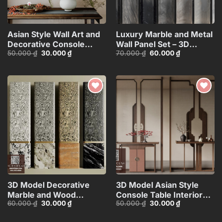
Asian Style Wall Art and
Luxury Marble and Metal
Decorative Console
Wall Panel Set – 3D
Giá
Giá
Giá
Giá
50.000
₫
30.000
₫
70.000
₫
60.000
₫
Table_101474081
Model_102195636
gốc
hiện
gốc
hiện
là:
tại
là:
tại
50.000 ₫.
là:
70.000 ₫.
là:
30.000 ₫.
60.000 ₫.
Add to
Add to
wishlist
wishlist
3D Model Decorative
3D Model Asian Style
Marble and Wood
Console Table Interior
Giá
Giá
Giá
Giá
60.000
₫
30.000
₫
50.000
₫
30.000
₫
Texture
with Decorative
gốc
hiện
gốc
hiện
Columns_HJI4803718039346
Partition_107767822
là:
tại
là:
tại