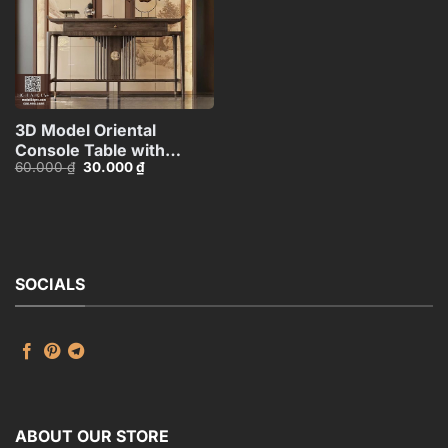
3D Model Oriental
Console Table with
Giá
Giá
60.000
₫
30.000
₫
Decorative Wall
gốc
hiện
Panel_HJI4803713120066
là:
tại
60.000 ₫.
là:
30.000 ₫.
SOCIALS
ABOUT OUR STORE