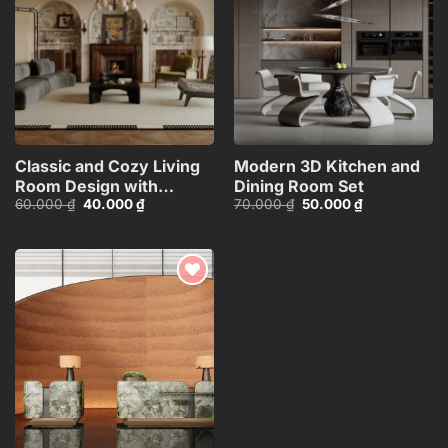
wishlist
wishlist
Classic and Cozy Living
Modern 3D Kitchen and
Room Design with
Dining Room Set
Giá
Giá
Giá
Giá
60.000
₫
40.000
₫
70.000
₫
50.000
₫
Fireplace_109076170
gốc
hiện
gốc
hiện
là:
tại
là:
tại
60.000 ₫.
là:
70.000 ₫.
là:
40.000 ₫.
50.000 ₫.
Add to
wishlist