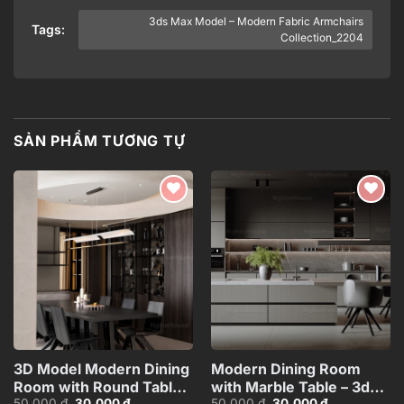
3ds Max Model – Modern Fabric Armchairs
Tags:
Collection_2204
SẢN PHẨM TƯƠNG TỰ
Add to
Add to
wishlist
wishlist
3D Model Modern Dining
Modern Dining Room
Room with Round Table –
with Marble Table – 3ds
Giá
Giá
Giá
Giá
50.000
₫
30.000
₫
50.000
₫
30.000
₫