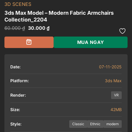
3D SCENES
3ds Max Model – Modern Fabric Armchairs
Collection_2204
Giá
Giá
60.000
₫
30.000
₫
gốc
hiện
là:
tại
60.000 ₫.
là:
MUA NGAY
30.000 ₫.
Date:
07-11-2025
Platform:
3ds Max
Render:
VR
Size:
42MB
Style:
Classic
Ethnic
modern