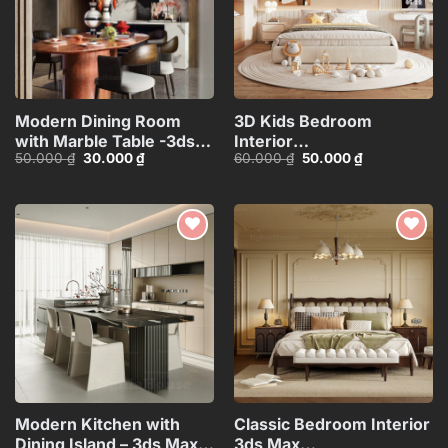
Modern Dining Room
3D Kids Bedroom
with Marble Table -3ds
Interior
Giá
Giá
Giá
Giá
50.000
₫
30.000
₫
60.000
₫
50.000
₫
Max Model_1139038140
Model_ID107567671
gốc
hiện
gốc
hiện
là:
tại
là:
tại
50.000 ₫.
là:
60.000 ₫.
là:
30.000 ₫.
50.000 ₫.
Add to
Add to
wishlist
wishlist
Modern Kitchen with
Classic Bedroom Interior
Dining Island – 3ds Max
3ds Max