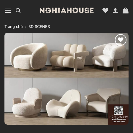
Bỏ
qua
nội
dung
Trang chủ
/
3D SCENES
Add to
wishlist