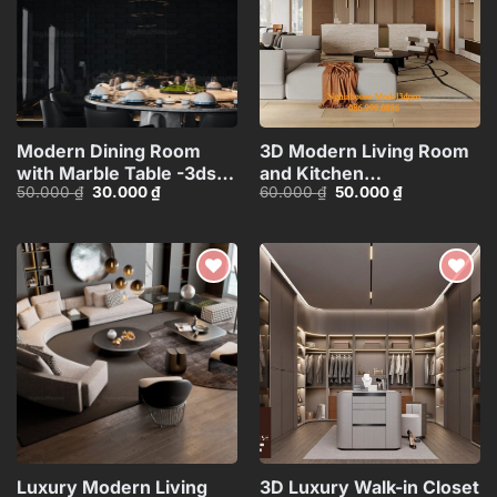
Modern Dining Room
3D Modern Living Room
with Marble Table -3ds
and Kitchen
Giá
Giá
Giá
Giá
50.000
₫
30.000
₫
60.000
₫
50.000
₫
Max Model_1140388694
Interior_HCI4803715311711
gốc
hiện
gốc
hiện
là:
tại
là:
tại
50.000 ₫.
là:
60.000 ₫.
là:
30.000 ₫.
50.000 ₫.
Add to
Add to
wishlist
wishlist
Luxury Modern Living
3D Luxury Walk-in Closet