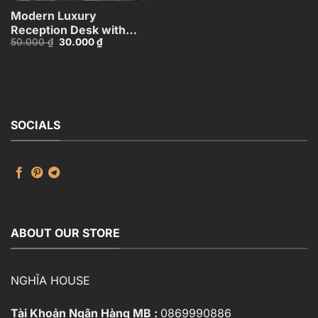
Modern Luxury
Reception Desk with
Giá
Giá
50.000
₫
30.000
₫
Curved Wall – 3ds Max
gốc
hiện
Model_HCI4803714540318
là:
tại
50.000 ₫.
là:
30.000 ₫.
SOCIALS
ABOUT OUR STORE
NGHĨA HOUSE
Tài Khoản Ngân Hàng MB :
0869990886