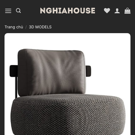
Bỏ
qua
nội
dung
Trang chủ
/
3D MODELS
Add to
wishlist