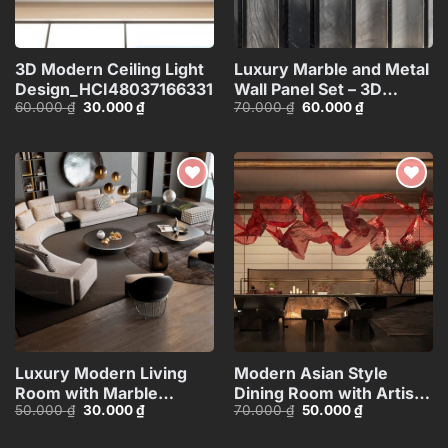
3D Modern Ceiling Light
Luxury Marble and Metal
Design_HCI4803716633133
Wall Panel Set – 3D
Giá
Giá
Giá
Giá
60.000
₫
30.000
₫
70.000
₫
60.000
₫
Model_102195636
gốc
hiện
gốc
hiện
là:
tại
là:
tại
60.000 ₫.
là:
70.000 ₫.
là:
30.000 ₫.
60.000 ₫.
Add to
Add to
wishlist
wishlist
Luxury Modern Living
Modern Asian Style
Room with Marble
Dining Room with Artistic
Giá
Giá
Giá
Giá
50.000
₫
30.000
₫
70.000
₫
50.000
₫
Coffee Table and Black
Ceiling
gốc
hiện
gốc
hiện
Sofa Set – 3D
Decoration_HJI480371188
là:
tại
là:
tại