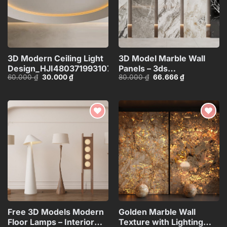
3D Modern Ceiling Light
3D Model Marble Wall
Design_HJI4803719931072
Panels – 3ds
Giá
Giá
Giá
Giá
60.000
₫
30.000
₫
80.000
₫
66.666
₫
Max_102325390
gốc
hiện
gốc
hiện
là:
tại
là:
tại
60.000 ₫.
là:
80.000 ₫.
là:
30.000 ₫.
66.666 ₫.
Add to
Add to
wishlist
wishlist
Free 3D Models Modern
Golden Marble Wall
Floor Lamps – Interior
Texture with Lighting