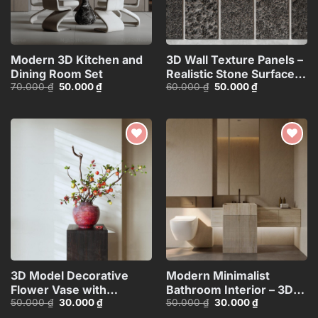
Modern 3D Kitchen and
3D Wall Texture Panels –
Dining Room Set
Realistic Stone Surface
Giá
Giá
Giá
Giá
70.000
₫
50.000
₫
60.000
₫
50.000
₫
Model_15599058
gốc
hiện
gốc
hiện
là:
tại
là:
tại
70.000 ₫.
là:
60.000 ₫.
là:
50.000 ₫.
50.000 ₫.
Add to
Add to
wishlist
wishlist
3D Model Decorative
Modern Minimalist
Flower Vase with
Bathroom Interior – 3D
Giá
Giá
Giá
Giá
50.000
₫
30.000
₫
50.000
₫
30.000
₫
Branches – 3ds
Model
gốc
hiện
gốc
hiện