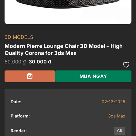
3D MODELS
Modern Pierre Lounge Chair 3D Model – High
Quality Corona for 3ds Max
Giá
Giá
60.000
₫
30.000
₫
gốc
hiện
là:
tại
60.000 ₫.
là:
MUA NGAY
30.000 ₫.
Date:
02-12-2025
Platform:
3ds Max
Render:
CR