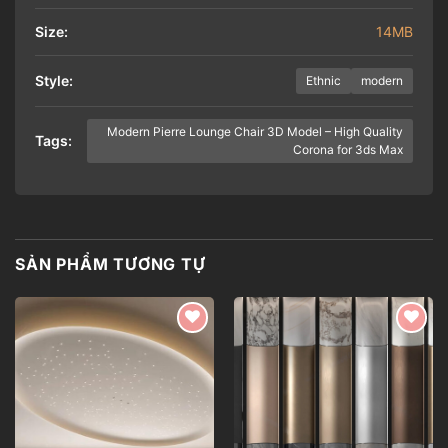
Size:
14MB
Style:
Ethnic
modern
Modern Pierre Lounge Chair 3D Model – High Quality
Tags:
Corona for 3ds Max
SẢN PHẨM TƯƠNG TỰ
Add to
Add to
wishlist
wishlist