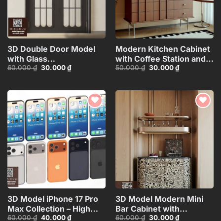
3D Double Door Model
Modern Kitchen Cabinet
with Glass
with Coffee Station and
Giá
Giá
Giá
Giá
60.000
₫
30.000
₫
50.000
₫
30.000
₫
Panels_HDH480371713057
Appliances – 3D
gốc
hiện
gốc
hiện
Model_1155387167
là:
tại
là:
tại
60.000 ₫.
là:
50.000 ₫.
là:
30.000 ₫.
30.000 ₫.
Add to
Add to
wishlist
wishlist
3D Model iPhone 17 Pro
3D Model Modern Mini
Max Collection – High
Bar Cabinet with
Giá
Giá
Giá
Giá
60.000
₫
40.000
₫
60.000
₫
30.000
₫
Quality Smartphone
Decorative