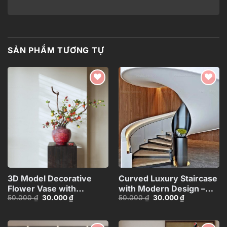
SẢN PHẨM TƯƠNG TỰ
Add to
Add to
wishlist
wishlist
3D Model Decorative
Curved Luxury Staircase
Flower Vase with
with Modern Design –
Giá
Giá
Giá
Giá
50.000
₫
30.000
₫
50.000
₫
30.000
₫
Branches – 3ds
3ds Max
gốc
hiện
gốc
hiện
Max_ID110648067
Model_HEH480371887831
là:
tại
là:
tại
50.000 ₫.
là:
50.000 ₫.
là:
30.000 ₫.
30.000 ₫.