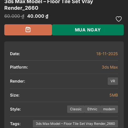
3ds Max Model – Floor Tile Set Vray
Render_2660
Giá
Giá
60.000
₫
40.000
₫
gốc
hiện
là:
tại
60.000 ₫.
là:
MUA NGAY
40.000 ₫.
Date:
18-11-2025
Platform:
3ds Max
Render:
VR
Size:
5MB
Style:
Classic
Ethnic
modern
Tags:
3ds Max Model – Floor Tile Set Vray Render_2660