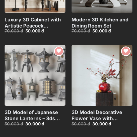
Luxury 3D Cabinet with
Modern 3D Kitchen and
Artistic Peacock
Dining Room Set
Giá
Giá
Giá
Giá
70.000
₫
50.000
₫
70.000
₫
50.000
₫
Design_116350287
gốc
hiện
gốc
hiện
là:
tại
là:
tại
70.000 ₫.
là:
70.000 ₫.
là:
50.000 ₫.
50.000 ₫.
Add to
Add to
wishlist
wishlist
3D Model of Japanese
3D Model Decorative
Stone Lanterns – 3ds
Flower Vase with
Giá
Giá
Giá
Giá
50.000
₫
30.000
₫
50.000
₫
30.000
₫
Max_HCI4803718257312
Branches – 3ds
gốc
hiện
gốc
hiện
Max_ID111172545
là:
tại
là:
tại
50.000 ₫.
là:
50.000 ₫.
là: