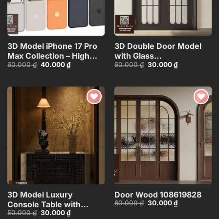
3D Model iPhone 17 Pro
3D Double Door Model
Max Collection – High
with Glass
Giá
Giá
Giá
Giá
60.000
₫
40.000
₫
60.000
₫
30.000
₫
Quality Smartphone
Panels_HDH480371713057
gốc
hiện
gốc
hiện
3D_HJI4803713517714
là:
tại
là:
tại
60.000 ₫.
là:
60.000 ₫.
là:
40.000 ₫.
30.000 ₫.
Add to
Add to
wishlist
wishlist
3D Model Luxury
Door Wood 108619828
Giá
Giá
60.000
₫
30.000
₫
Console Table with
gốc
hiện
Giá
Giá
50.000
₫
30.000
₫
Decorative Lamp,
là:
tại
gốc
hiện