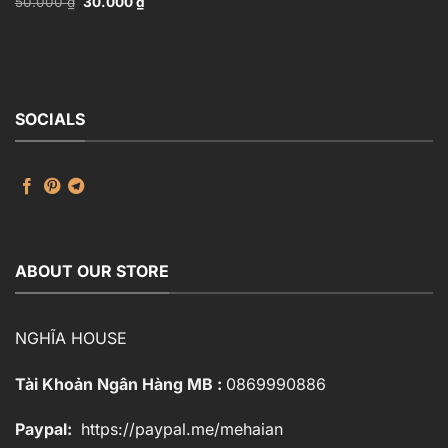
Giá
Giá
50.000
₫
30.000
₫
Panels_106389229
gốc
hiện
là:
tại
50.000 ₫.
là:
30.000 ₫.
SOCIALS
ABOUT OUR STORE
NGHĨA HOUSE
Tài Khoản Ngân Hàng MB :
0869990886
Paypal:
https://paypal.me/mehaian