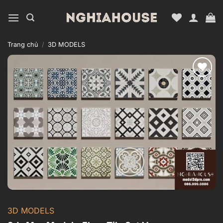
Bỏ
qua
nội
dung
Trang chủ
/
3D MODELS
Add to
wishlist
3D MODELS