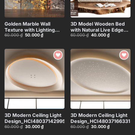
Golden Marble Wall
3D Model Wooden Bed
Texture with Lighting
with Natural Live Edge
Giá
Giá
Giá
Giá
60.000
₫
50.000
₫
60.000
₫
40.000
₫
Effect_HCI4803714784363
Design_HJI480371437960
gốc
hiện
gốc
hiện
là:
tại
là:
tại
60.000 ₫.
là:
60.000 ₫.
là:
50.000 ₫.
40.000 ₫.
Add to
Add to
wishlist
wishlist
3D Modern Ceiling Light
3D Modern Ceiling Light
Design_HCI4803714299533
Design_HCI480371663313
Giá
Giá
Giá
Giá
60.000
₫
30.000
₫
60.000
₫
30.000
₫
gốc
hiện
gốc
hiện
là:
tại
là:
tại