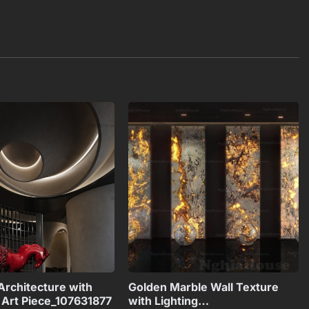
Add to
Add to
wishlist
wishlist
+
+
 Architecture with
Golden Marble Wall Texture
l Art Piece_107631877
with Lighting