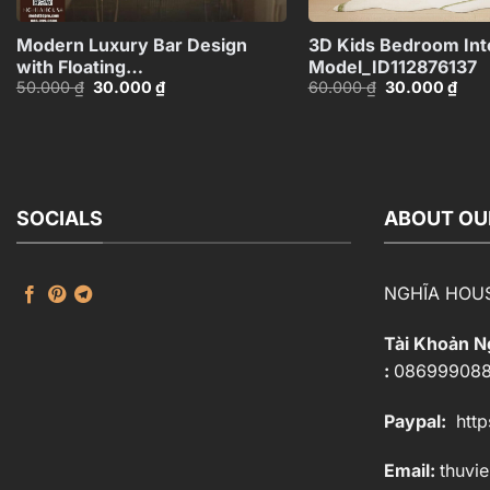
+
Modern Luxury Bar Design
3D Kids Bedroom Int
with Floating
Model_ID112876137
Giá
Giá
Giá
Giá
50.000
₫
30.000
₫
60.000
₫
30.000
₫
Shelves_107766487
gốc
hiện
gốc
hiện
là:
tại
là:
tại
50.000 ₫.
là:
60.000 ₫.
là:
30.000 ₫.
30.0
SOCIALS
ABOUT OU
NGHĨA HOU
Tài Khoản 
:
08699908
Paypal:
http
Email:
thuvi