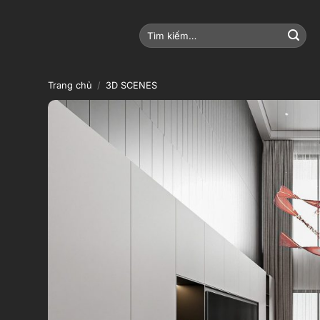
Bỏ
qua
Tìm
nội
kiếm:
dung
Trang chủ
/
3D SCENES