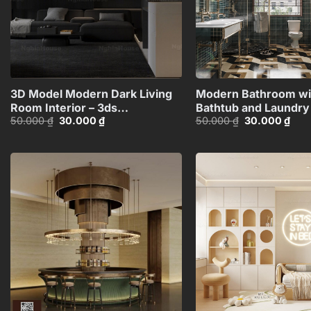
+
3D Model Modern Dark Living
Modern Bathroom wi
Room Interior – 3ds
Bathtub and Laundry
Giá
Giá
Giá
Giá
50.000
₫
30.000
₫
50.000
₫
30.000
₫
Max_1116298822 CR
Model_IDC59998149
gốc
hiện
gốc
hiện
là:
tại
là:
tại
50.000 ₫.
là:
50.000 ₫.
là:
30.000 ₫.
30.0
Add to
wishlist