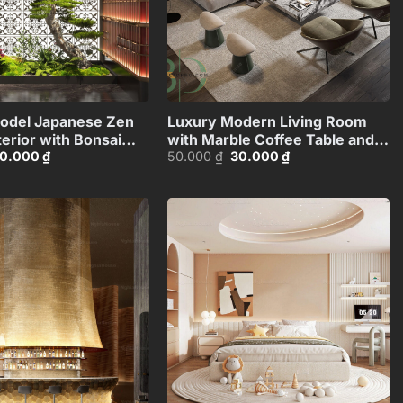
+
+
odel Japanese Zen
Luxury Modern Living Room
erior with Bonsai
with Marble Coffee Table and
iá
Giá
Giá
Giá
0.000
₫
50.000
₫
30.000
₫
 Statues_110845037
Black Sofa Set – 3D
ốc
hiện
gốc
hiện
Model_IDC1117421308
:
tại
là:
tại
0.000 ₫.
là:
50.000 ₫.
là:
30.000 ₫.
30.000 ₫.
Add to
Add to
wishlist
wishlist