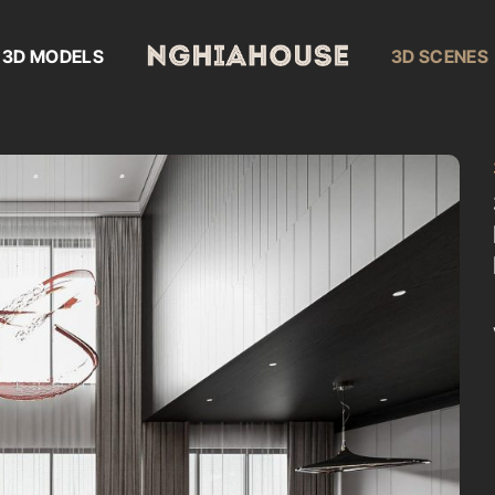
3D MODELS
3D SCENES
Add to
wishlist