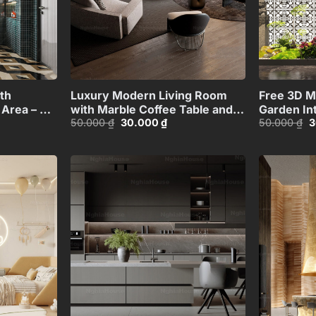
+
+
th
Luxury Modern Living Room
Free 3D M
 Area – 3D
with Marble Coffee Table and
Garden Int
Giá
Giá
G
50.000
₫
30.000
₫
50.000
₫
3
9
Black Sofa Set – 3D
and Stone
gốc
hiện
g
Model_114971306
là:
tại
là
50.000 ₫.
là:
5
00 ₫.
30.000 ₫.
Add to
Add to
wishlist
wishlist