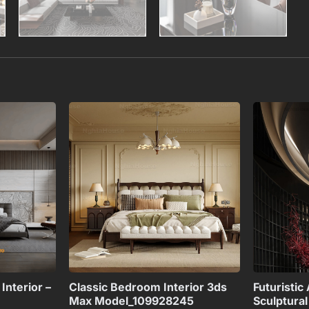
Add to
Add to
wishlist
wishlist
+
+
nterior –
Classic Bedroom Interior 3ds
Futuristic
Max Model_109928245
Sculptura