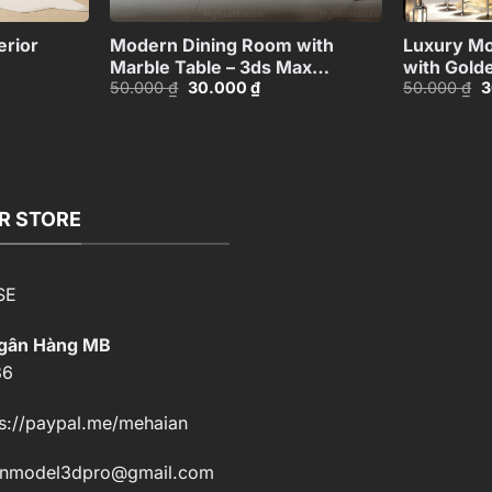
+
+
erior
Modern Dining Room with
Luxury Mo
Marble Table – 3ds Max
with Gold
Giá
Giá
G
50.000
₫
30.000
₫
50.000
₫
3
Model_1162182258
Canopy_1
gốc
hiện
g
là:
tại
là
50.000 ₫.
là:
5
00 ₫.
30.000 ₫.
R STORE
SE
Ngân Hàng MB
86
s://paypal.me/mehaian
enmodel3dpro@gmail.com