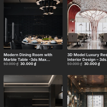
Add to
wishlist
+
Modern Dining Room with
3D Model Luxury Res
Marble Table -3ds Max
Interior Design – 3ds
Giá
Giá
Giá
Giá
50.000
₫
30.000
₫
50.000
₫
30.000
₫
Model_1140388694
Max_HCI480371435
gốc
hiện
gốc
hiện
là:
tại
là:
tại
50.000 ₫.
là:
50.000 ₫.
là:
30.000 ₫.
30.0
Add to
wishlist