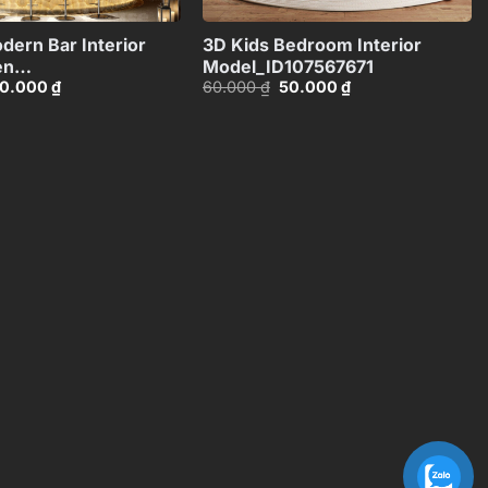
+
+
dern Bar Interior
3D Kids Bedroom Interior
en
Model_ID107567671
iá
Giá
Giá
Giá
0.000
₫
60.000
₫
50.000
₫
05012893
ốc
hiện
gốc
hiện
:
tại
là:
tại
0.000 ₫.
là:
60.000 ₫.
là:
30.000 ₫.
50.000 ₫.