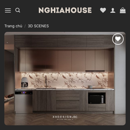
Bỏ
qua
nội
dung
Trang chủ
/
3D SCENES
Add to
wishlist