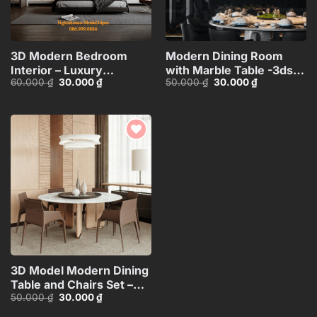
3D Modern Bedroom
Modern Dining Room
Interior – Luxury
with Marble Table -3ds
Giá
Giá
Giá
Giá
60.000
₫
30.000
₫
50.000
₫
30.000
₫
Minimalist
Max Model_1140388694
gốc
hiện
gốc
hiện
Design_HJI4803716652126
là:
tại
là:
tại
60.000 ₫.
là:
50.000 ₫.
là:
30.000 ₫.
30.000 ₫.
Add to
wishlist
3D Model Modern Dining
Table and Chairs Set –
Giá
Giá
50.000
₫
30.000
₫
3ds Max_104552461
gốc
hiện
là:
tại