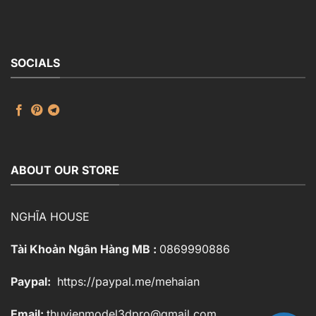
50.000 ₫.
là:
30.000 ₫.
SOCIALS
ABOUT OUR STORE
NGHĨA HOUSE
Tài Khoản Ngân Hàng MB :
0869990886
Paypal:
https://paypal.me/mehaian
Email:
thuvienmodel3dpro@gmail.com