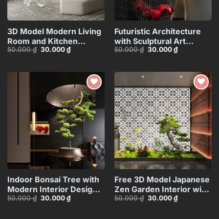
3D Model Modern Living
Futuristic Architecture
Room and Kitchen
with Sculptural Art
Giá
Giá
Giá
Giá
50.000
₫
30.000
₫
50.000
₫
30.000
₫
Interior – 3ds
Piece_107631877
gốc
hiện
gốc
hiện
Max_107235424
là:
tại
là:
tại
50.000 ₫.
là:
50.000 ₫.
là:
30.000 ₫.
30.000 ₫.
Add to
Add to
wishlist
wishlist
Indoor Bonsai Tree with
Free 3D Model Japanese
Modern Interior Design –
Zen Garden Interior with
Giá
Giá
Giá
Giá
50.000
₫
30.000
₫
50.000
₫
30.000
₫
3ds Max
Bonsai and Stone
gốc
hiện
gốc
hiện
Model_103571315
Statues_110845037
là:
tại
là:
tại
50.000 ₫.
là:
50.000 ₫.
là: