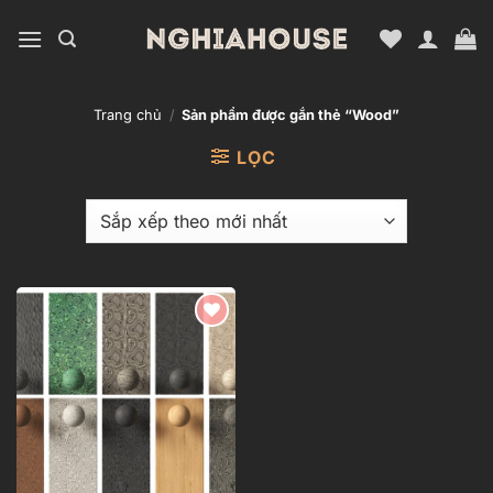
Bỏ
qua
nội
dung
Trang chủ
/
Sản phẩm được gắn thẻ “Wood”
LỌC
Add to
wishlist