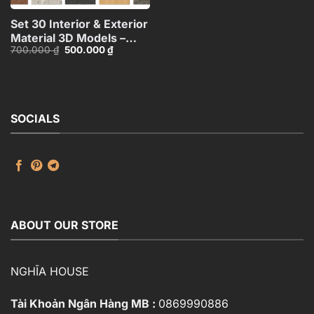
Set 30 Interior & Exterior
Material 3D Models –
Giá
Giá
700.000
₫
500.000
₫
Concrete, Wood, Stone |
gốc
hiện
3ds Max N301
là:
tại
700.000 ₫.
là:
500.000 ₫.
SOCIALS
ABOUT OUR STORE
NGHĨA HOUSE
Tài Khoản Ngân Hàng MB :
0869990886