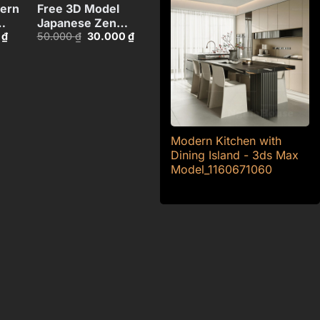
dern
Free 3D Model
Japanese Zen
Giá
Giá
Giá
0
₫
50.000
₫
30.000
₫
Garden Interior
hiện
gốc
hiện
with Bonsai and
tại
là:
tại
652494
Stone
₫.
là:
50.000 ₫.
là:
30.000 ₫.
30.000 ₫.
Statues_110845037
Modern Kitchen with
Dining Island - 3ds Max
Model_1160671060