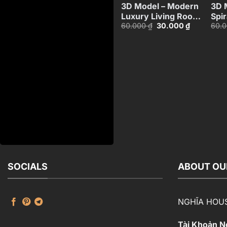
3D Model – Modern
3D 
Luxury Living Room
Spir
Giá
Giá
60.000
₫
30.000
₫
60.
Interior Corona
wit
gốc
hiện
Render_HJI48037165520
Cor
là:
tại
Ren
60.000 ₫.
là:
30.000 ₫.
SOCIALS
ABOUT OU
NGHĨA HOU
Tài Khoản 