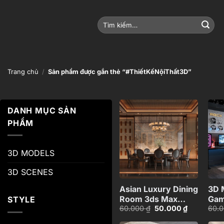
Bỏ
qua
Tìm
nội
kiếm:
dung
Trang chủ
/
Sản phẩm được gắn thẻ “#ThiếtKếNộiThất3D”
DANH MỤC SẢN
PHẨM
Add to
wishlist
3D MODELS
+
3D SCENES
Asian Luxury Dining
3D 
Room 3ds Max
Gam
STYLE
Giá
Giá
60.000
₫
50.000
₫
60.
Model Corona
Set
gốc
hiện
Render Scene,
là:
tại