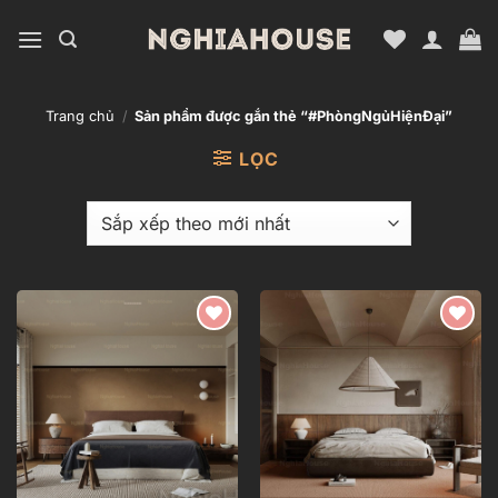
Bỏ
qua
nội
dung
Trang chủ
/
Sản phẩm được gắn thẻ “#PhòngNgủHiệnĐại”
LỌC
Add to
Add to
wishlist
wishlist