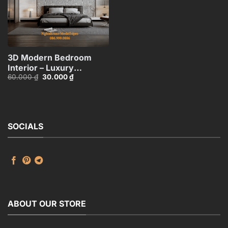
3D Modern Bedroom
Interior – Luxury
Giá
Giá
60.000
₫
30.000
₫
Minimalist
gốc
hiện
Design_HJI4803716652126
là:
tại
60.000 ₫.
là:
30.000 ₫.
SOCIALS
ABOUT OUR STORE