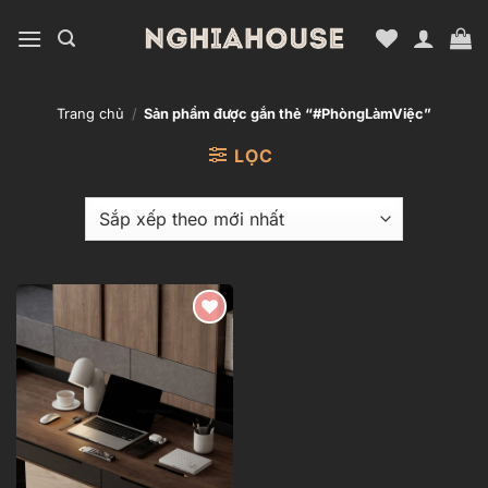
Bỏ
qua
nội
dung
Trang chủ
/
Sản phẩm được gắn thẻ “#PhòngLàmViệc”
LỌC
Add to
wishlist