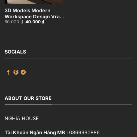
3D Models Modern
Workspace Design Vray
Giá
Giá
60.000
₫
40.000
₫
Render_1685
gốc
hiện
là:
tại
60.000 ₫.
là:
40.000 ₫.
SOCIALS
ABOUT OUR STORE
NGHĨA HOUSE
Tài Khoản Ngân Hàng MB :
0869990886