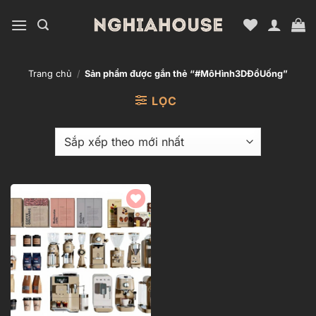
Bỏ
qua
nội
dung
Trang chủ
/
Sản phẩm được gắn thẻ “#MôHình3DĐồUống”
LỌC
Add to
wishlist