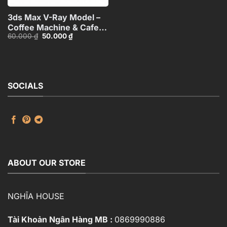
3ds Max V-Ray Model –
Coffee Machine & Cafe
Giá
Giá
60.000
₫
50.000
₫
Set Collection_3463 VR
gốc
hiện
là:
tại
60.000 ₫.
là:
50.000 ₫.
SOCIALS
ABOUT OUR STORE
NGHĨA HOUSE
Tài Khoản Ngân Hàng MB :
0869990886