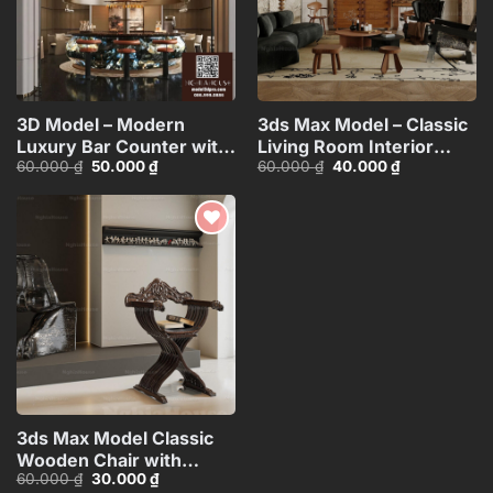
3D Model – Modern
3ds Max Model – Classic
Luxury Bar Counter with
Living Room Interior
Giá
Giá
Giá
Giá
60.000
₫
50.000
₫
60.000
₫
40.000
₫
Circular Ceiling
Scene Corona
gốc
hiện
gốc
hiện
Design_HJI4803713256314
Render_101474080
là:
tại
là:
tại
60.000 ₫.
là:
60.000 ₫.
là:
CR
50.000 ₫.
40.000 ₫.
Add to
wishlist
3ds Max Model Classic
Wooden Chair with
Giá
Giá
60.000
₫
30.000
₫
Artistic Decor Vray
gốc
hiện