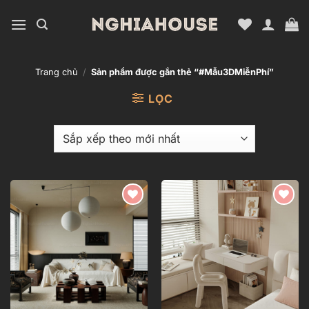
Bỏ
qua
nội
dung
Trang chủ
/
Sản phẩm được gắn thẻ “#Mẫu3DMiễnPhí”
LỌC
Add to
Add to
wishlist
wishlist