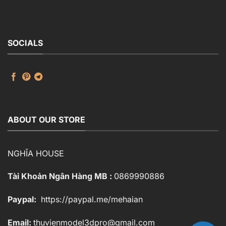
Render_103962971
là:
tại
60.000 ₫.
là:
30.000 ₫.
SOCIALS
ABOUT OUR STORE
NGHĨA HOUSE
Tài Khoản Ngân Hàng MB :
0869990886
Paypal:
https://paypal.me/mehaian
Email:
thuvienmodel3dpro@gmail.com