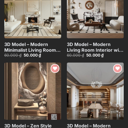
3D Model – Modern
3D Model – Modern
Minimalist Living Room
Living Room Interior with
Giá
Giá
Giá
Giá
60.000
₫
50.000
₫
60.000
₫
50.000
₫
with Marble Fireplace (V-
Marble Fireplace (Corona
gốc
hiện
gốc
hiện
Ray
Renderer)_ID113137224
là:
tại
là:
tại
60.000 ₫.
là:
60.000 ₫.
là:
Render)_ID107369883
50.000 ₫.
50.000 ₫.
Add to
Add to
wishlist
wishlist
3D Model – Zen Style
3D Model – Modern