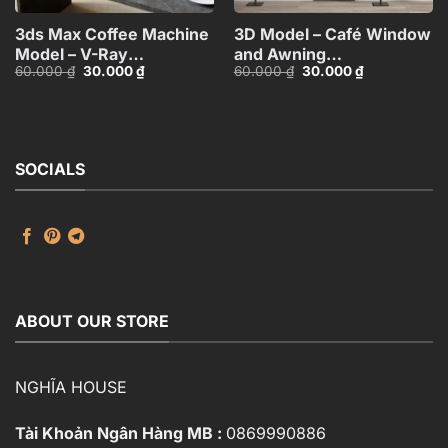
3ds Max Coffee Machine
3D Model – Café Window
Model – V-Ray
and Awning
Giá
Giá
Giá
Giá
60.000
₫
30.000
₫
60.000
₫
30.000
₫
Render_2458
Collection_ID1131996102
gốc
hiện
gốc
hiện
VR
là:
tại
là:
tại
60.000 ₫.
là:
60.000 ₫.
là:
30.000 ₫.
30.000 ₫.
SOCIALS
ABOUT OUR STORE
NGHĨA HOUSE
Tài Khoản Ngân Hàng MB :
0869990886