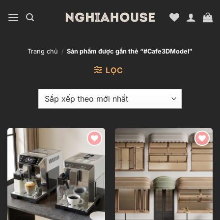
Bỏ
qua
nội
dung
Trang chủ
/
Sản phẩm được gắn thẻ “#Cafe3DModel”
LỌC
Add to
Add to
wishlist
wishlist