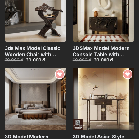
3ds Max Model Classic
3DSMax Model Modern
Wooden Chair with
Console Table with
Giá
Giá
Giá
Giá
60.000
₫
30.000
₫
60.000
₫
30.000
₫
Artistic Decor Vray
Decor Corona
gốc
hiện
gốc
hiện
Render_103962971
Render_ID_15065009
là:
tại
là:
tại
60.000 ₫.
là:
60.000 ₫.
là:
30.000 ₫.
30.000 ₫.
Add to
Add to
wishlist
wishlist
3D Model Modern
3D Model Asian Style