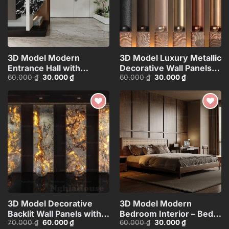
3D Model Modern
3D Model Luxury Metallic
Entrance Hall with
Decorative Wall Panels
Giá
Giá
Giá
Giá
60.000
₫
30.000
₫
60.000
₫
30.000
₫
Marble Floor and Indoor
for Interior
gốc
hiện
gốc
hiện
Greenery_ID109994883
Design_HJI480371725483
là:
tại
là:
tại
60.000 ₫.
là:
60.000 ₫.
là:
30.000 ₫.
30.000 ₫.
Add to
Add to
wishlist
wishlist
3D Model Decorative
3D Model Modern
Backlit Wall Panels with
Bedroom Interior – Bed,
Giá
Giá
Giá
Giá
70.000
₫
60.000
₫
60.000
₫
30.000
₫
Marble and Lighting
Nightstand, Desk &
gốc
hiện
gốc
hiện