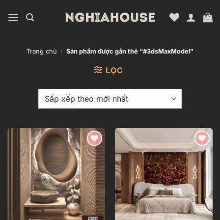
Bỏ
qua
nội
dung
Trang chủ
/
Sản phẩm được gắn thẻ “#3dsMaxModel”
LỌC
Add to
Add to
wishlist
wishlist