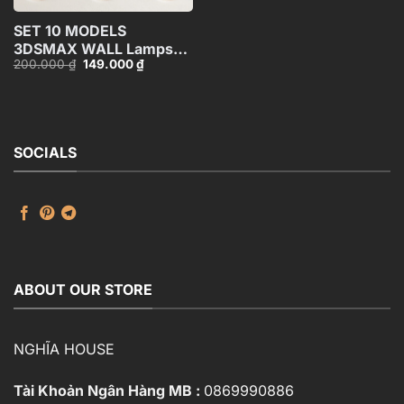
SET 10 MODELS
3DSMAX WALL Lamps
Giá
Giá
200.000
₫
149.000
₫
VOL 1
gốc
hiện
là:
tại
200.000 ₫.
là:
149.000 ₫.
SOCIALS
ABOUT OUR STORE
NGHĨA HOUSE
Tài Khoản Ngân Hàng MB :
0869990886