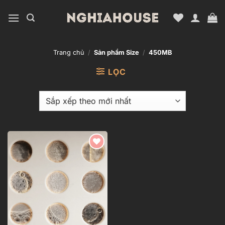
Bỏ
qua
nội
dung
Trang chủ
/
Sản phẩm Size
/
450MB
LỌC
Add to
wishlist