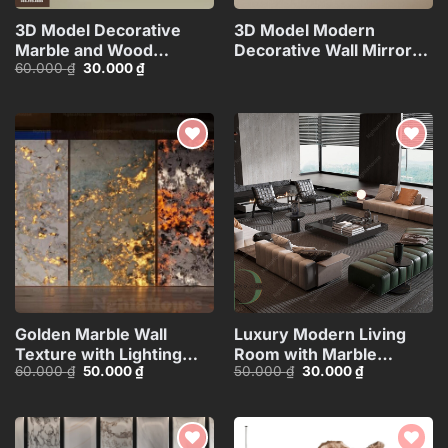
3D Model Decorative
3D Model Modern
Marble and Wood
Decorative Wall Mirrors
Giá
Giá
60.000
₫
30.000
₫
Texture
Collection_108094173VR
gốc
hiện
Columns_HJI4803718039346
là:
tại
60.000 ₫.
là:
CR
30.000 ₫.
Add to
Add to
wishlist
wishlist
Golden Marble Wall
Luxury Modern Living
Texture with Lighting
Room with Marble
Giá
Giá
Giá
Giá
60.000
₫
50.000
₫
50.000
₫
30.000
₫
Effect_HCI4803714784363
Coffee Table and Black
gốc
hiện
gốc
hiện
Sofa Set – 3D
là:
tại
là:
tại
60.000 ₫.
là:
50.000 ₫.
là:
Model_IDC1118107877
50.000 ₫.
30.000 ₫.