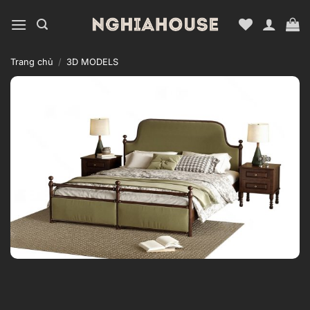
Bỏ
qua
nội
dung
Trang chủ
/
3D MODELS
Add to
wishlist