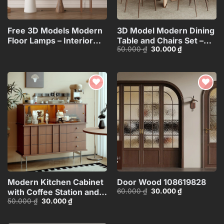
Free 3D Models Modern
3D Model Modern Dining
Floor Lamps – Interior
Table and Chairs Set –
Giá
Giá
50.000
₫
30.000
₫
Lighting
3ds Max_104552461
gốc
hiện
Collection_117071130
là:
tại
50.000 ₫.
là:
30.000 ₫.
Add to
Add to
wishlist
wishlist
Modern Kitchen Cabinet
Door Wood 108619828
Giá
Giá
60.000
₫
30.000
₫
with Coffee Station and
gốc
hiện
Giá
Giá
50.000
₫
30.000
₫
Appliances – 3D
là:
tại
gốc
hiện
60.000 ₫.
là:
Model_1155387167
là:
tại
30.000 ₫.
50.000 ₫.
là: