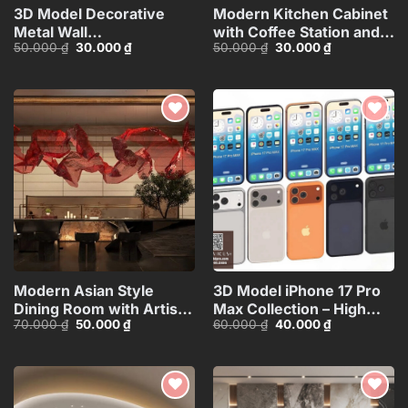
3D Model Decorative
Modern Kitchen Cabinet
Metal Wall
with Coffee Station and
Giá
Giá
Giá
Giá
50.000
₫
30.000
₫
50.000
₫
30.000
₫
Panels_106389229
Appliances – 3D
gốc
hiện
gốc
hiện
Model_1152633245
là:
tại
là:
tại
50.000 ₫.
là:
50.000 ₫.
là:
30.000 ₫.
30.000 ₫.
Add to
Add to
wishlist
wishlist
Modern Asian Style
3D Model iPhone 17 Pro
Dining Room with Artistic
Max Collection – High
Giá
Giá
Giá
Giá
70.000
₫
50.000
₫
60.000
₫
40.000
₫
Ceiling
Quality Smartphone
gốc
hiện
gốc
hiện
Decoration_HJI4803711881809
3D_HJI4803713517714
là:
tại
là:
tại
70.000 ₫.
là:
60.000 ₫.
là:
50.000 ₫.
40.000 ₫.