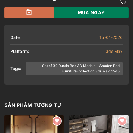
gốc
hiện
là:
tại
700.000 ₫.
là:
MUA NGAY
500.000 ₫.
Date:
15-01-2026
Platform:
3ds Max
Set of 30 Rustic Bed 3D Models – Wooden Bed
Tags:
Furniture Collection 3ds Max N245
SẢN PHẨM TƯƠNG TỰ
Add to
Add to