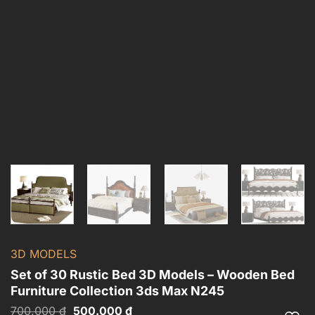
3D MODELS
Set of 30 Rustic Bed 3D Models – Wooden Bed
Furniture Collection 3ds Max N245
Giá
Giá
700.000
₫
500.000
₫