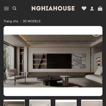
Bỏ
qua
nội
dung
Trang chủ
/
3D MODELS
Add to
wishlist