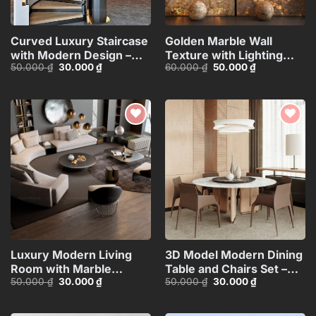
Curved Luxury Staircase
Golden Marble Wall
with Modern Design –
Texture with Lighting
Giá
Giá
Giá
Giá
50.000
₫
30.000
₫
60.000
₫
50.000
₫
3ds Max
Effect_15593723
gốc
hiện
gốc
hiện
Model_HEH480371887831
là:
tại
là:
tại
50.000 ₫.
là:
60.000 ₫.
là:
30.000 ₫.
50.000 ₫.
Add to
Add to
wishlist
wishlist
Luxury Modern Living
3D Model Modern Dining
Room with Marble
Table and Chairs Set –
Giá
Giá
Giá
Giá
50.000
₫
30.000
₫
50.000
₫
30.000
₫
Coffee Table and Black
3ds Max_104552461
gốc
hiện
gốc
hiện
Sofa Set – 3D
là:
tại
là:
tại
50.000 ₫.
là:
50.000 ₫.
là:
Model_114971306