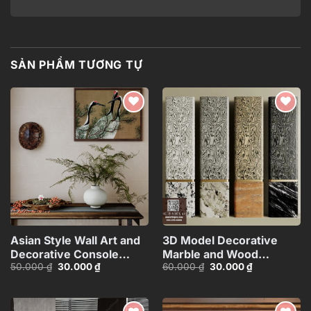
SẢN PHẨM TƯƠNG TỰ
Add to
Add to
wishlist
wishlist
Asian Style Wall Art and
3D Model Decorative
Decorative Console
Marble and Wood
Giá
Giá
Giá
Giá
50.000
₫
30.000
₫
60.000
₫
30.000
₫
Table_101474081
Texture
gốc
hiện
gốc
hiện
Columns_HJI4803718039
là:
tại
là:
tại
50.000 ₫.
là:
60.000 ₫.
là:
CR
30.000 ₫.
30.000 ₫.