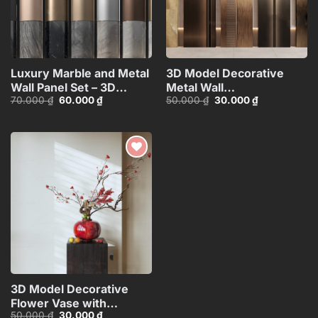
Luxury Marble and Metal
3D Model Decorative
Wall Panel Set – 3D
Metal Wall
Giá
Giá
Giá
Giá
70.000
₫
60.000
₫
50.000
₫
30.000
₫
Model_102195636
Panels_106389229
gốc
hiện
gốc
hiện
là:
tại
là:
tại
70.000 ₫.
là:
50.000 ₫.
là:
60.000 ₫.
30.000 ₫.
Add to
wishlist
3D Model Decorative
Flower Vase with
Giá
Giá
50.000
₫
30.000
₫
Branches – 3ds