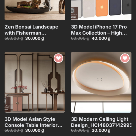
Zen Bonsai Landscape
3D Model iPhone 17 Pro
with Fisherman
Max Collection – High
Giá
Giá
Giá
Giá
50.000
₫
30.000
₫
60.000
₫
40.000
₫
Statue_116088707
Quality Smartphone
gốc
hiện
gốc
hiện
3D_HJI4803713517714
là:
tại
là:
tại
50.000 ₫.
là:
60.000 ₫.
là:
30.000 ₫.
40.000 ₫.
Add to
Add to
wishlist
wishlist
3D Model Asian Style
3D Modern Ceiling Light
Console Table Interior
Design_HCI480371429953
Giá
Giá
Giá
Giá
50.000
₫
30.000
₫
60.000
₫
30.000
₫
with Decorative
gốc
hiện
gốc
hiện