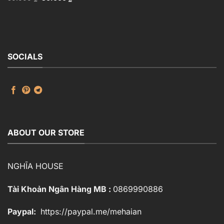
gốc
hiện
Max_ID111172545
là:
tại
50.000 ₫.
là:
30.000 ₫.
SOCIALS
ABOUT OUR STORE
NGHĨA HOUSE
Tài Khoản Ngân Hàng MB :
0869990886
Paypal:
https://paypal.me/mehaian