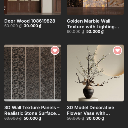
Door Wood 108619828
Golden Marble Wall
Giá
Giá
60.000
₫
30.000
₫
Texture with Lighting
gốc
hiện
Giá
Giá
60.000
₫
50.000
₫
Effect_HCI4803710168143
là:
tại
gốc
hiện
60.000 ₫.
là:
là:
tại
30.000 ₫.
60.000 ₫.
là:
50.000 ₫.
Add to
Add to
wishlist
wishlist
3D Wall Texture Panels –
3D Model Decorative
Realistic Stone Surface
Flower Vase with
Giá
Giá
Giá
Giá
60.000
₫
50.000
₫
50.000
₫
30.000
₫
Model_15599058
Branches – 3ds
gốc
hiện
gốc
hiện
Max_ID106715696
là:
tại
là:
tại