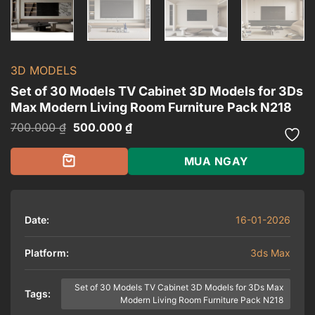
3D MODELS
Set of 30 Models TV Cabinet 3D Models for 3Ds
Max Modern Living Room Furniture Pack N218
Giá
Giá
700.000
₫
500.000
₫
gốc
hiện
là:
tại
700.000 ₫.
là:
MUA NGAY
500.000 ₫.
Date:
16-01-2026
Platform:
3ds Max
Set of 30 Models TV Cabinet 3D Models for 3Ds Max
Tags:
Modern Living Room Furniture Pack N218