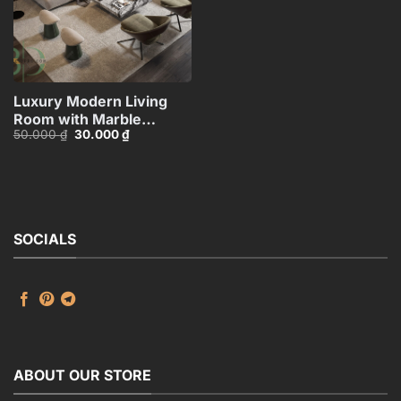
Luxury Modern Living
Room with Marble
Giá
Giá
50.000
₫
30.000
₫
Coffee Table and Black
gốc
hiện
Sofa Set – 3D
là:
tại
50.000 ₫.
là:
Model_IDC1117421308
30.000 ₫.
SOCIALS
ABOUT OUR STORE