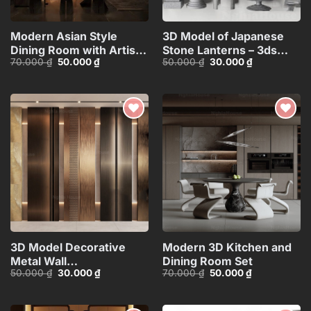
Modern Asian Style
3D Model of Japanese
Dining Room with Artistic
Stone Lanterns – 3ds
Giá
Giá
Giá
Giá
70.000
₫
50.000
₫
50.000
₫
30.000
₫
Ceiling
Max_HCI4803718257312
gốc
hiện
gốc
hiện
Decoration_HJI4803711881809
là:
tại
là:
tại
70.000 ₫.
là:
50.000 ₫.
là:
50.000 ₫.
30.000 ₫.
Add to
Add to
wishlist
wishlist
3D Model Decorative
Modern 3D Kitchen and
Metal Wall
Dining Room Set
Giá
Giá
Giá
Giá
50.000
₫
30.000
₫
70.000
₫
50.000
₫
Panels_106389229
gốc
hiện
gốc
hiện
là:
tại
là:
tại
50.000 ₫.
là:
70.000 ₫.
là:
30.000 ₫.
50.000 ₫.