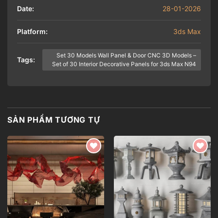
Date:
28-01-2026
Platform:
3ds Max
Set 30 Models Wall Panel & Door CNC 3D Models –
Tags:
Set of 30 Interior Decorative Panels for 3ds Max N94
SẢN PHẨM TƯƠNG TỰ
Add to
Add to
wishlist
wishlist