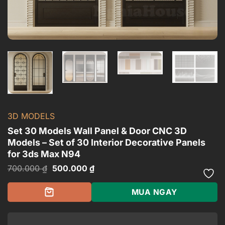
3D MODELS
Set 30 Models Wall Panel & Door CNC 3D
Models – Set of 30 Interior Decorative Panels
for 3ds Max N94
Giá
Giá
700.000
₫
500.000
₫
gốc
hiện
là:
tại
700.000 ₫.
là:
MUA NGAY
500.000 ₫.