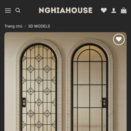
Bỏ
qua
nội
dung
Trang chủ
/
3D MODELS
Add to
wishlist