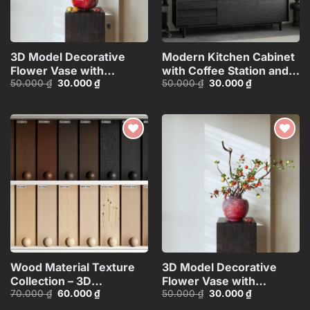
3D Model Decorative
Modern Kitchen Cabinet
Flower Vase with
with Coffee Station and
Giá
Giá
Giá
Giá
50.000
₫
30.000
₫
50.000
₫
30.000
₫
Branches – 3ds
Appliances – 3D
gốc
hiện
gốc
hiện
Max_ID111172545
Model_1152633245
là:
tại
là:
tại
50.000 ₫.
là:
50.000 ₫.
là:
30.000 ₫.
30.000 ₫.
Add to
Add to
wishlist
wishlist
Wood Material Texture
3D Model Decorative
Collection – 3D
Flower Vase with
Giá
Giá
Giá
Giá
70.000
₫
60.000
₫
50.000
₫
30.000
₫
Model_105275540
Branches – 3ds
gốc
hiện
gốc
hiện
Max_ID110648067