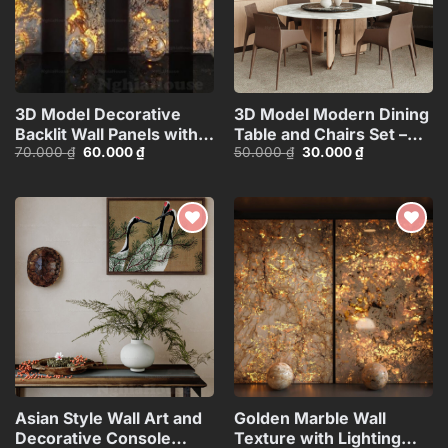
3D Model Decorative
3D Model Modern Dining
Backlit Wall Panels with
Table and Chairs Set –
Giá
Giá
Giá
Giá
70.000
₫
60.000
₫
50.000
₫
30.000
₫
Marble and Lighting
3ds Max_104552461
gốc
hiện
gốc
hiện
Effect_HCI4803715187543
là:
tại
là:
tại
70.000 ₫.
là:
50.000 ₫.
là:
60.000 ₫.
30.000 ₫.
Add to
Add to
wishlist
wishlist
Asian Style Wall Art and
Golden Marble Wall
Decorative Console
Texture with Lighting