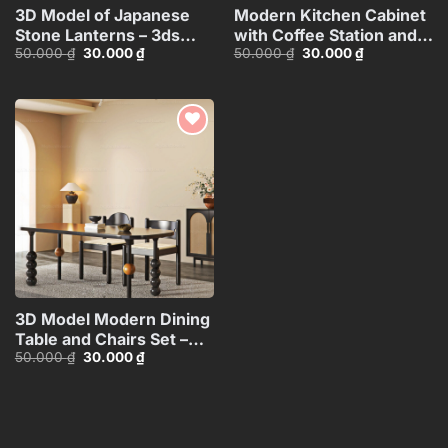
3D Model of Japanese
Modern Kitchen Cabinet
Stone Lanterns – 3ds
with Coffee Station and
Giá
Giá
Giá
Giá
50.000
₫
30.000
₫
50.000
₫
30.000
₫
Max_HCI4803718257312
Appliances – 3D
gốc
hiện
gốc
hiện
Model_1152633245
là:
tại
là:
tại
50.000 ₫.
là:
50.000 ₫.
là:
30.000 ₫.
30.000 ₫.
Add to
wishlist
3D Model Modern Dining
Table and Chairs Set –
Giá
Giá
50.000
₫
30.000
₫
3ds Max_115760988
gốc
hiện
là:
tại
50.000 ₫.
là:
30.000 ₫.