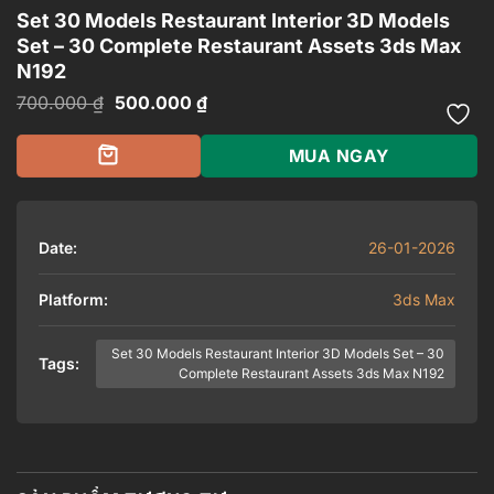
Set 30 Models Restaurant Interior 3D Models
Set – 30 Complete Restaurant Assets 3ds Max
N192
Giá
Giá
700.000
₫
500.000
₫
gốc
hiện
là:
tại
700.000 ₫.
là:
MUA NGAY
500.000 ₫.
Date:
26-01-2026
Platform:
3ds Max
Set 30 Models Restaurant Interior 3D Models Set – 30
Tags:
Complete Restaurant Assets 3ds Max N192