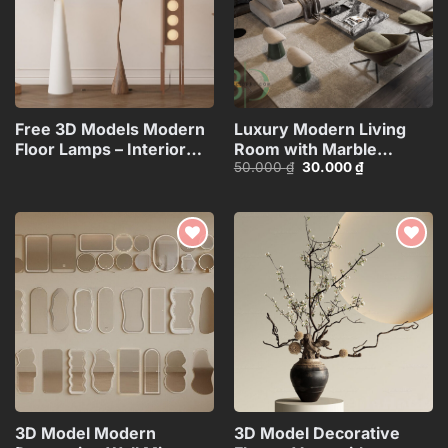
Free 3D Models Modern
Luxury Modern Living
Floor Lamps – Interior
Room with Marble
Giá
Giá
50.000
₫
30.000
₫
Lighting
Coffee Table and Black
gốc
hiện
Collection_117071130
Sofa Set – 3D
là:
tại
50.000 ₫.
là:
Model_IDC1117421308
30.000 ₫.
Add to
Add to
wishlist
wishlist
3D Model Modern
3D Model Decorative