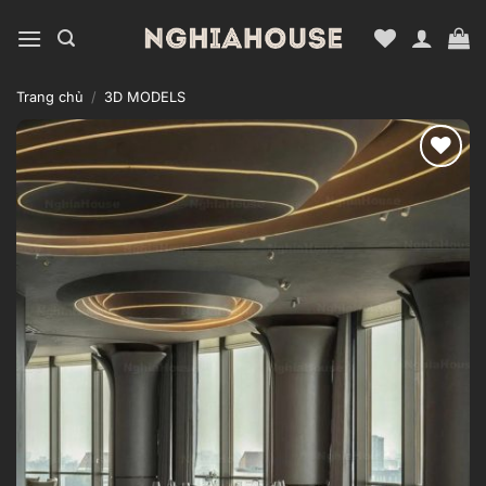
Bỏ
qua
nội
dung
Trang chủ
/
3D MODELS
Add to
wishlist