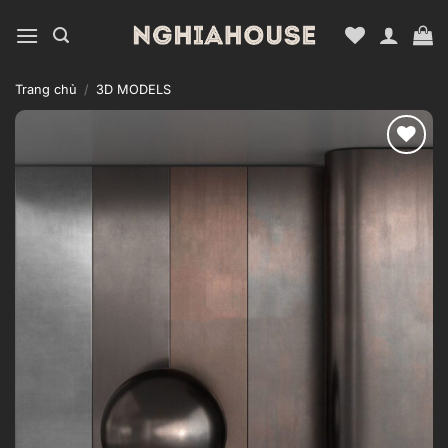
Bỏ
qua
nội
dung
Trang chủ
/
3D MODELS
Add to
wishlist