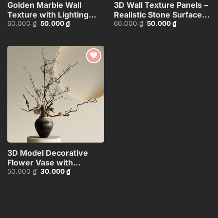
Golden Marble Wall
3D Wall Texture Panels –
Texture with Lighting
Realistic Stone Surface
Giá
Giá
Giá
Giá
60.000
₫
50.000
₫
60.000
₫
50.000
₫
Effect_HCI4803710168143
Model_15599058
gốc
hiện
gốc
hiện
là:
tại
là:
tại
60.000 ₫.
là:
60.000 ₫.
là:
50.000 ₫.
50.000 ₫.
Add to
wishlist
3D Model Decorative
Flower Vase with
Giá
Giá
50.000
₫
30.000
₫
Branches – 3ds
gốc
hiện
Max_ID106715696
là:
tại
50.000 ₫.
là:
30.000 ₫.