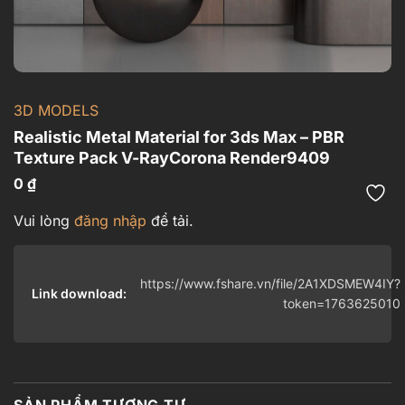
3D MODELS
Realistic Metal Material for 3ds Max – PBR
Texture Pack V-RayCorona Render9409
0
₫
Vui lòng
đăng nhập
để tải.
https://www.fshare.vn/file/2A1XDSMEW4IY?
Link download:
token=1763625010
SẢN PHẨM TƯƠNG TỰ