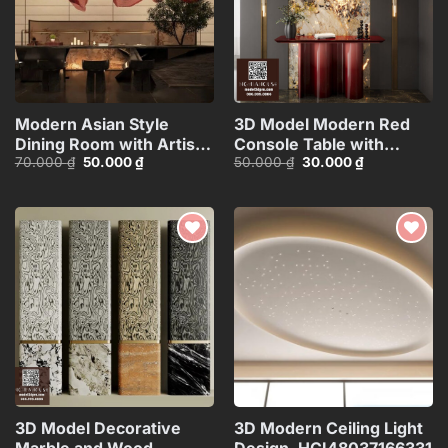
Modern Asian Style
3D Model Modern Red
Dining Room with Artistic
Console Table with
Giá
Giá
Giá
Giá
70.000
₫
50.000
₫
50.000
₫
30.000
₫
Ceiling
Marble Wall
gốc
hiện
gốc
hiện
Decoration_HJI4803711881809
Background_100756327
là:
tại
là:
tại
70.000 ₫.
là:
50.000 ₫.
là:
50.000 ₫.
30.000 ₫.
Add to
Add to
wishlist
wishlist
3D Model Decorative
3D Modern Ceiling Light
Marble and Wood
Design_HCI480371663313