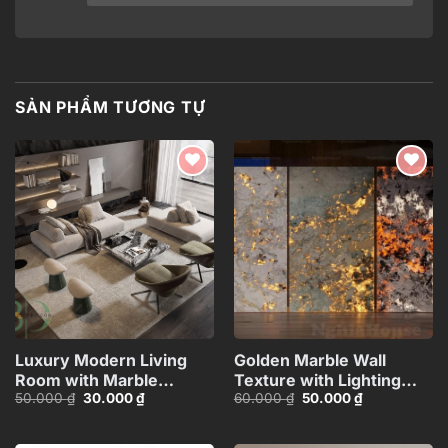
SẢN PHẨM TƯƠNG TỰ
Add to
Add to
wishlist
wishlist
Luxury Modern Living
Golden Marble Wall
Room with Marble
Texture with Lighting
Giá
Giá
Giá
Giá
50.000
₫
30.000
₫
60.000
₫
50.000
₫
Coffee Table and Black
Effect_HCI4803714784363
gốc
hiện
gốc
hiện
Sofa Set – 3D
là:
tại
là:
tại
50.000 ₫.
là:
60.000 ₫.
là:
Model_IDC1117421308