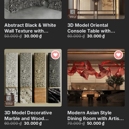
Abstract Black & White
3D Model Oriental
Wall Texture with
Console Table with
Giá
Giá
Giá
Giá
50.000
₫
30.000
₫
60.000
₫
30.000
₫
Spherical Materials
Decorative Wall
gốc
hiện
gốc
hiện
HCI4803716862718
Panel_HJI4803713120066
là:
tại
là:
tại
50.000 ₫.
là:
60.000 ₫.
là:
30.000 ₫.
30.000 ₫.
Add to
Add to
wishlist
wishlist
3D Model Decorative
Modern Asian Style
Marble and Wood
Dining Room with Artistic
Giá
Giá
Giá
Giá
60.000
₫
30.000
₫
70.000
₫
50.000
₫
Texture
Ceiling
gốc
hiện
gốc
hiện