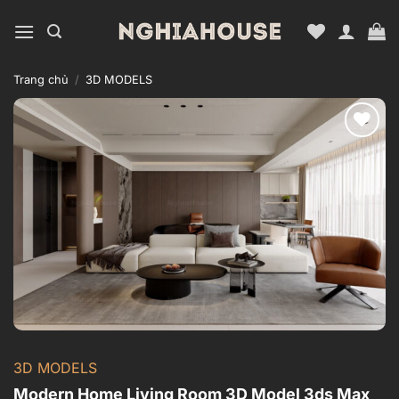
Bỏ
qua
nội
dung
Trang chủ
/
3D MODELS
Add to
wishlist
3D MODELS
Modern Home Living Room 3D Model 3ds Max