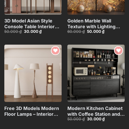
3D Model Asian Style
Golden Marble Wall
Console Table Interior
Texture with Lighting
Giá
Giá
Giá
Giá
50.000
₫
30.000
₫
60.000
₫
50.000
₫
with Decorative
Effect_15593723
gốc
hiện
gốc
hiện
Partition_107767822
là:
tại
là:
tại
50.000 ₫.
là:
60.000 ₫.
là:
30.000 ₫.
50.000 ₫.
Add to
Add to
wishlist
wishlist
Free 3D Models Modern
Modern Kitchen Cabinet
Floor Lamps – Interior
with Coffee Station and
Giá
Giá
50.000
₫
30.000
₫
Lighting
Appliances – 3D
gốc
hiện
Collection_117071130
Model_1152633245
là:
tại