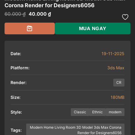
Corona Render for Designers6056
Giá
Giá
60.000
₫
40.000
₫
gốc
hiện
là:
tại
60.000 ₫.
là:
MUA NGAY
40.000 ₫.
Date:
19-11-2025
Platform:
3ds Max
Render:
CR
Size:
180MB
Style:
Classic
Ethnic
modern
Modern Home Living Room 3D Model 3ds Max Corona
Tags:
Render for Designers6056