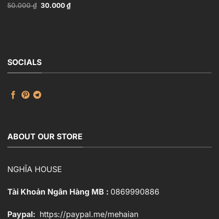
Giá
Giá
50.000
₫
30.000
₫
Structure – 3ds
gốc
hiện
Max_HCI4803712646918
là:
tại
50.000 ₫.
là:
30.000 ₫.
SOCIALS
ABOUT OUR STORE
NGHĨA HOUSE
Tài Khoản Ngân Hàng MB :
0869990886
Paypal:
https://paypal.me/mehaian