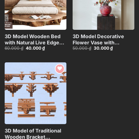
3D Model Wooden Bed
3D Model Decorative
with Natural Live Edge
Flower Vase with
Giá
Giá
Giá
Giá
60.000
₫
40.000
₫
50.000
₫
30.000
₫
Design_HJI4803714379607
Branches – 3ds
gốc
hiện
gốc
hiện
Max_ID110648067
là:
tại
là:
tại
60.000 ₫.
là:
50.000 ₫.
là:
40.000 ₫.
30.000 ₫.
Add to
wishlist
3D Model of Traditional
Wooden Bracket