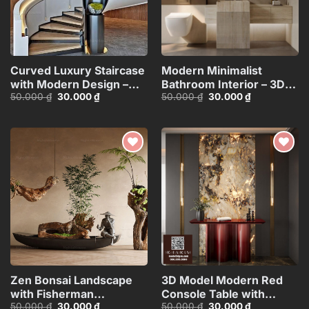
Curved Luxury Staircase
Modern Minimalist
with Modern Design –
Bathroom Interior – 3D
Giá
Giá
Giá
Giá
50.000
₫
30.000
₫
50.000
₫
30.000
₫
3ds Max
Model
gốc
hiện
gốc
hiện
Model_HEH480371887831
là:
tại
là:
tại
50.000 ₫.
là:
50.000 ₫.
là:
30.000 ₫.
30.000 ₫.
Add to
Add to
wishlist
wishlist
Zen Bonsai Landscape
3D Model Modern Red
with Fisherman
Console Table with
Giá
Giá
Giá
Giá
50.000
₫
30.000
₫
50.000
₫
30.000
₫
Statue_116088707
Marble Wall