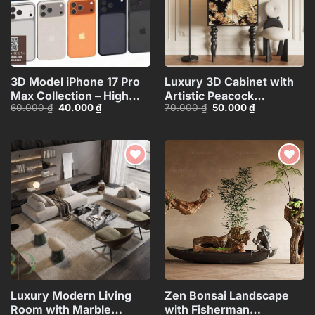
3D Model iPhone 17 Pro
Luxury 3D Cabinet with
Max Collection – High
Artistic Peacock
Giá
Giá
Giá
Giá
60.000
₫
40.000
₫
70.000
₫
50.000
₫
Quality Smartphone
Design_116350287
gốc
hiện
gốc
hiện
3D_HJI4803713517714
là:
tại
là:
tại
60.000 ₫.
là:
70.000 ₫.
là:
40.000 ₫.
50.000 ₫.
Add to
Add to
wishlist
wishlist
Luxury Modern Living
Zen Bonsai Landscape
Room with Marble
with Fisherman