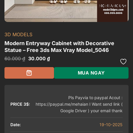
3D MODELS
Modern Entryway Cabinet with Decorative
Statue – Free 3ds Max Vray Model_5046
Giá
Giá
60.000
₫
30.000
₫
gốc
hiện
là:
tại
60.000 ₫.
là:
MUA NGAY
30.000 ₫.
Pls Payvia to paypal Acout :
PRICE 3$:
https://paypal.me/mehaian I Want send link (
Google Driver ) your email thank
Date:
19-10-2025