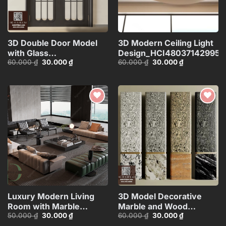
3D Double Door Model
3D Modern Ceiling Light
with Glass
Design_HCI480371429953
Giá
Giá
Giá
Giá
60.000
₫
30.000
₫
60.000
₫
30.000
₫
Panels_HDH480371713057
gốc
hiện
gốc
hiện
là:
tại
là:
tại
60.000 ₫.
là:
60.000 ₫.
là:
30.000 ₫.
30.000 ₫.
Add to
Add to
wishlist
wishlist
Luxury Modern Living
3D Model Decorative
Room with Marble
Marble and Wood
Giá
Giá
Giá
Giá
50.000
₫
30.000
₫
60.000
₫
30.000
₫
Coffee Table and Black
Texture
gốc
hiện
gốc
hiện