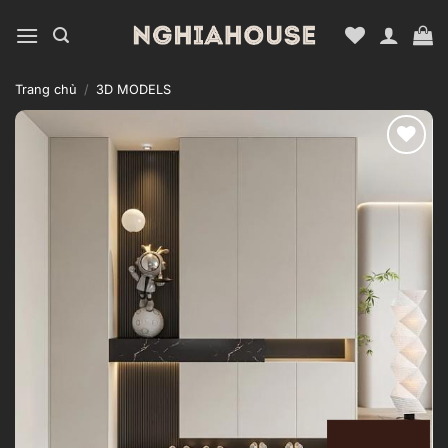
Bỏ
qua
nội
dung
Trang chủ
/
3D MODELS
Add to
wishlist