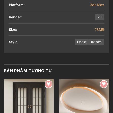
Platform:
3ds Max
Render:
VR
Size:
78MB
Style:
Ethnic
modern
SẢN PHẨM TƯƠNG TỰ
Add to
Add to
wishlist
wishlist