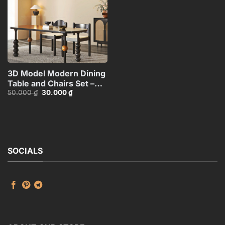
3D Model Modern Dining
Table and Chairs Set –
Giá
Giá
50.000
₫
30.000
₫
3ds Max_115760988
gốc
hiện
là:
tại
50.000 ₫.
là:
30.000 ₫.
SOCIALS