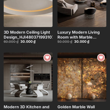
3D Modern Ceiling Light
Luxury Modern Living
Design_HJI4803719931072
Room with Marble
Giá
Giá
Giá
Giá
60.000
₫
30.000
₫
50.000
₫
30.000
₫
Coffee Table and Black
gốc
hiện
gốc
hiện
Sofa Set – 3D
là:
tại
là:
tại
60.000 ₫.
là:
50.000 ₫.
là:
Model_114971306
30.000 ₫.
30.000 ₫.
Add to
Add to
wishlist
wishlist
Modern 3D Kitchen and
Golden Marble Wall