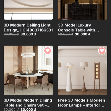
3D Modern Ceiling Light
3D Model Luxury
Design_HCI4803716633133
Console Table with
Giá
Giá
Giá
Giá
60.000
₫
30.000
₫
50.000
₫
30.000
₫
Decorative Lamp,
gốc
hiện
gốc
hiện
Sculpture and
là:
tại
là:
tại
60.000 ₫.
là:
50.000 ₫.
là:
Vase_112289578
30.000 ₫.
30.000 ₫.
Add to
Add to
wishlist
wishlist
3D Model Modern Dining
Free 3D Models Modern
Table and Chairs Set –
Floor Lamps – Interior
Giá
Giá
50.000
₫
30.000
₫
3ds Max_104552461
Lighting