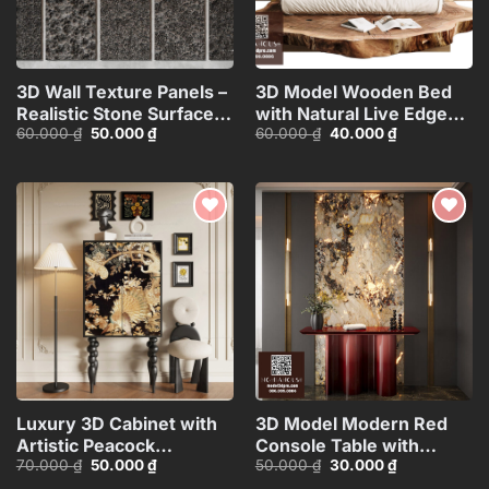
3D Wall Texture Panels –
3D Model Wooden Bed
Realistic Stone Surface
with Natural Live Edge
Giá
Giá
Giá
Giá
60.000
₫
50.000
₫
60.000
₫
40.000
₫
Model_15599058
Design_HJI480371437960
gốc
hiện
gốc
hiện
là:
tại
là:
tại
60.000 ₫.
là:
60.000 ₫.
là:
50.000 ₫.
40.000 ₫.
Add to
Add to
wishlist
wishlist
Luxury 3D Cabinet with
3D Model Modern Red
Artistic Peacock
Console Table with
Giá
Giá
Giá
Giá
70.000
₫
50.000
₫
50.000
₫
30.000
₫
Design_116350287
Marble Wall
gốc
hiện
gốc
hiện