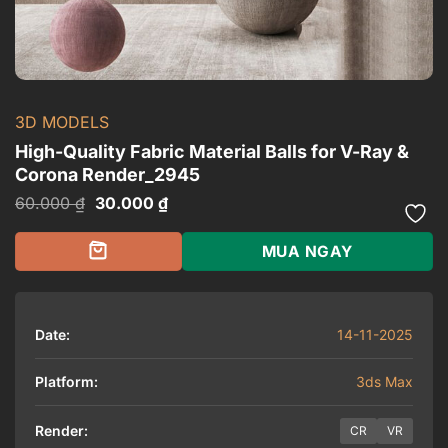
3D MODELS
High-Quality Fabric Material Balls for V-Ray &
Corona Render_2945
Giá
Giá
60.000
₫
30.000
₫
gốc
hiện
là:
tại
60.000 ₫.
là:
MUA NGAY
30.000 ₫.
Date:
14-11-2025
Platform:
3ds Max
Render:
CR
VR