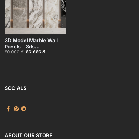
3D Model Marble Wall
Panels – 3ds
Giá
Giá
80.000
₫
66.666
₫
Max_102325390
gốc
hiện
là:
tại
80.000 ₫.
là:
66.666 ₫.
SOCIALS
ABOUT OUR STORE