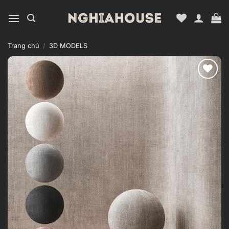
Bỏ
qua
nội
dung
Trang chủ
/
3D MODELS
Add to
wishlist