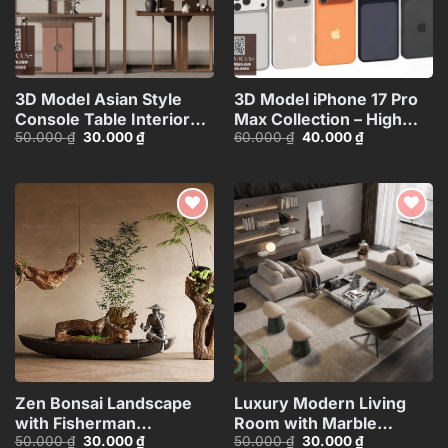
3D Model Asian Style
3D Model iPhone 17 Pro
Console Table Interior
Max Collection – High
Giá
Giá
Giá
Giá
50.000
₫
30.000
₫
60.000
₫
40.000
₫
with Decorative
Quality Smartphone
gốc
hiện
gốc
hiện
Partition_107767822
3D_HJI4803713517714
là:
tại
là:
tại
50.000 ₫.
là:
60.000 ₫.
là:
30.000 ₫.
40.000 ₫.
Add to
Add to
wishlist
wishlist
Zen Bonsai Landscape
Luxury Modern Living
with Fisherman
Room with Marble
Giá
Giá
Giá
Giá
50.000
₫
30.000
₫
50.000
₫
30.000
₫
Statue_116088707
Coffee Table and Black