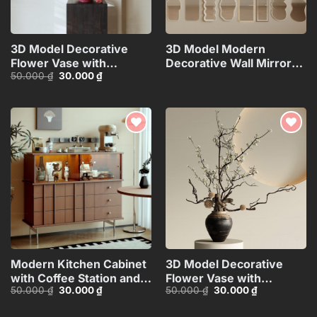
3D Model Decorative
3D Model Modern
Flower Vase with
Decorative Wall Mirrors
Giá
Giá
50.000
₫
30.000
₫
Branches – 3ds
Collection_108094173VR
gốc
hiện
Max_ID110648067
là:
tại
50.000 ₫.
là:
30.000 ₫.
Add to
Add to
wishlist
wishlist
Modern Kitchen Cabinet
3D Model Decorative
with Coffee Station and
Flower Vase with
Giá
Giá
Giá
Giá
50.000
₫
30.000
₫
50.000
₫
30.000
₫
Appliances – 3D
Branches – 3ds
gốc
hiện
gốc
hiện
Model_1155387167
Max_ID106715696
là:
tại
là:
tại