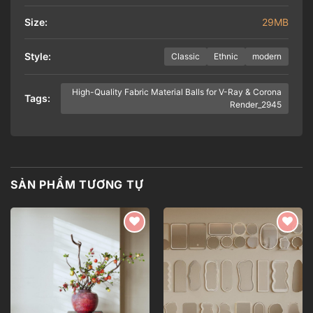
Size:
29MB
Style:
Classic
Ethnic
modern
High-Quality Fabric Material Balls for V-Ray & Corona
Tags:
Render_2945
SẢN PHẨM TƯƠNG TỰ
Add to
Add to
wishlist
wishlist