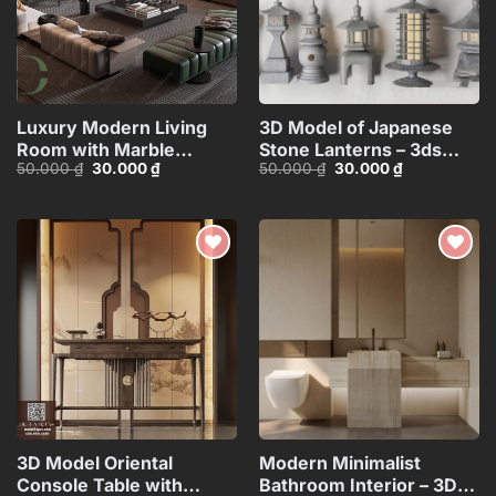
Luxury Modern Living
3D Model of Japanese
Room with Marble
Stone Lanterns – 3ds
Giá
Giá
Giá
Giá
50.000
₫
30.000
₫
50.000
₫
30.000
₫
Coffee Table and Black
Max_HCI4803718257312
gốc
hiện
gốc
hiện
Sofa Set – 3D
là:
tại
là:
tại
50.000 ₫.
là:
50.000 ₫.
là:
Model_IDC1118107877
30.000 ₫.
30.000 ₫.
Add to
Add to
wishlist
wishlist
3D Model Oriental
Modern Minimalist
Console Table with
Bathroom Interior – 3D