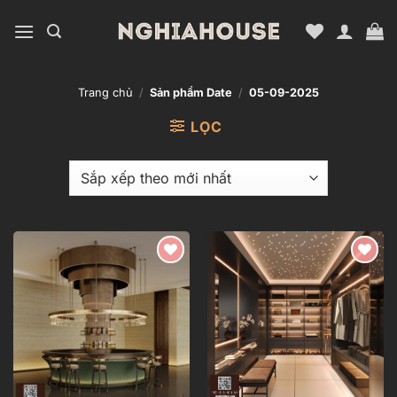
Bỏ
qua
nội
dung
Trang chủ
/
Sản phẩm Date
/
05-09-2025
LỌC
Add to
Add to
wishlist
wishlist