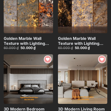
Golden Marble Wall
Golden Marble Wall
Texture with Lighting
Texture with Lighting
Giá
Giá
Giá
Giá
60.000
₫
50.000
₫
60.000
₫
50.000
₫
Effect_HCI4803714784363
Effect_HCI4803710168143
gốc
hiện
gốc
hiện
là:
tại
là:
tại
60.000 ₫.
là:
60.000 ₫.
là:
50.000 ₫.
50.000 ₫.
Add to
Add to
wishlist
wishlist
3D Modern Bedroom
3D Modern Living Room