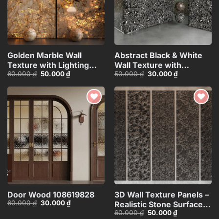
Golden Marble Wall
Abstract Black & White
Texture with Lighting
Wall Texture with
Giá
Giá
Giá
Giá
60.000
₫
50.000
₫
50.000
₫
30.000
₫
Effect_15593723
Spherical Materials
gốc
hiện
gốc
hiện
HCI4803716862718
là:
tại
là:
tại
60.000 ₫.
là:
50.000 ₫.
là:
50.000 ₫.
30.000 ₫.
Add to
Add to
wishlist
wishlist
Door Wood 108619828
3D Wall Texture Panels –
Giá
Giá
60.000
₫
30.000
₫
Realistic Stone Surface
gốc
hiện
Giá
Giá
60.000
₫
50.000
₫
Model_15599058
là:
tại
gốc
hiện