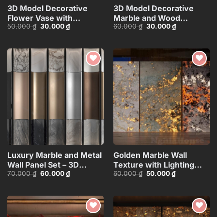
3D Model Decorative
3D Model Decorative
Flower Vase with
Marble and Wood
Giá
Giá
Giá
Giá
50.000
₫
30.000
₫
60.000
₫
30.000
₫
Branches – 3ds
Texture
gốc
hiện
gốc
hiện
Max_ID106715696
Columns_HJI4803718039
là:
tại
là:
tại
50.000 ₫.
là:
60.000 ₫.
là:
CR
30.000 ₫.
30.000 ₫.
Add to
Add to
wishlist
wishlist
Luxury Marble and Metal
Golden Marble Wall
Wall Panel Set – 3D
Texture with Lighting
Giá
Giá
Giá
Giá
70.000
₫
60.000
₫
60.000
₫
50.000
₫
Model_102195636
Effect_HCI4803714784363
gốc
hiện
gốc
hiện
là:
tại
là:
tại
70.000 ₫.
là:
60.000 ₫.
là:
60.000 ₫.
50.000 ₫.