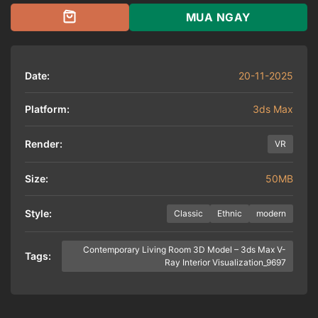
là:
tại
60.000 ₫.
là:
MUA NGAY
40.000 ₫.
Date:
20-11-2025
Platform:
3ds Max
Render:
VR
Size:
50MB
Style:
Classic
Ethnic
modern
Contemporary Living Room 3D Model – 3ds Max V-
Tags:
Ray Interior Visualization_9697