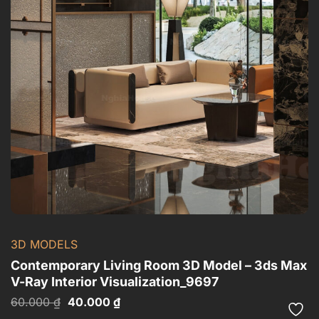
3D MODELS
Contemporary Living Room 3D Model – 3ds Max
V-Ray Interior Visualization_9697
Giá
Giá
60.000
₫
40.000
₫
gốc
hiện