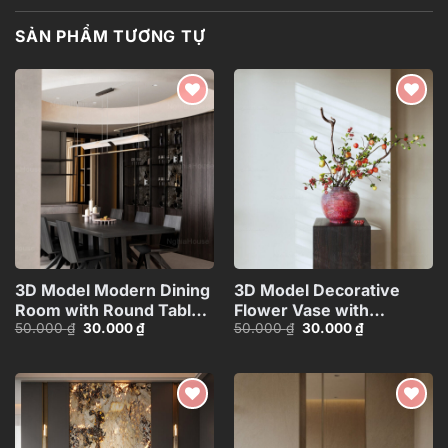
SẢN PHẨM TƯƠNG TỰ
Add to
Add to
wishlist
wishlist
3D Model Modern Dining
3D Model Decorative
Room with Round Table –
Flower Vase with
Giá
Giá
Giá
Giá
50.000
₫
30.000
₫
50.000
₫
30.000
₫
3ds Max_109796685
Branches – 3ds
gốc
hiện
gốc
hiện
Max_ID110648067
là:
tại
là:
tại
50.000 ₫.
là:
50.000 ₫.
là:
30.000 ₫.
30.000 ₫.
Add to
Add to
wishlist
wishlist