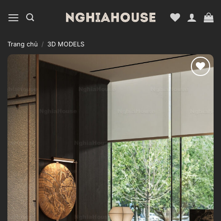
Bỏ
qua
nội
dung
Trang chủ
/
3D MODELS
Add to
wishlist