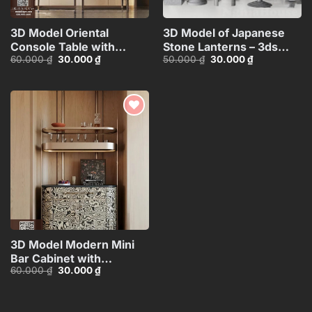
3D Model Oriental
3D Model of Japanese
Console Table with
Stone Lanterns – 3ds
Giá
Giá
Giá
Giá
60.000
₫
30.000
₫
50.000
₫
30.000
₫
Decorative Wall
Max_HCI4803718257312
gốc
hiện
gốc
hiện
Panel_HJI4803713120066
là:
tại
là:
tại
60.000 ₫.
là:
50.000 ₫.
là:
30.000 ₫.
30.000 ₫.
Add to
wishlist
3D Model Modern Mini
Bar Cabinet with
Giá
Giá
60.000
₫
30.000
₫
Decorative
gốc
hiện
Shelf_HJI4803716503626
là:
tại
60.000 ₫.
là:
30.000 ₫.