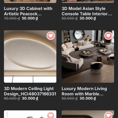
Luxury 3D Cabinet with
3D Model Asian Style
Artistic Peacock
Console Table Interior
Giá
Giá
Giá
Giá
70.000
₫
50.000
₫
50.000
₫
30.000
₫
Design_116350287
with Decorative
gốc
hiện
gốc
hiện
Partition_107767822
là:
tại
là:
tại
70.000 ₫.
là:
50.000 ₫.
là:
50.000 ₫.
30.000 ₫.
Add to
Add to
wishlist
wishlist
3D Modern Ceiling Light
Luxury Modern Living
Design_HCI4803716633133
Room with Marble
Giá
Giá
Giá
Giá
60.000
₫
30.000
₫
50.000
₫
30.000
₫
Coffee Table and Black
gốc
hiện
gốc
hiện
Sofa Set – 3D
là:
tại
là:
tại
60.000 ₫.
là:
50.000 ₫.
là:
Model_114971306
30.000 ₫.
30.000 ₫.