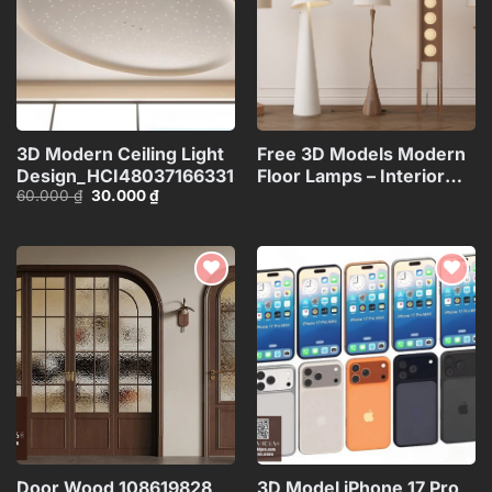
3D Modern Ceiling Light
Free 3D Models Modern
Design_HCI4803716633133
Floor Lamps – Interior
Giá
Giá
60.000
₫
30.000
₫
Lighting
gốc
hiện
Collection_117071130
là:
tại
60.000 ₫.
là:
30.000 ₫.
Add to
Add to
wishlist
wishlist
Door Wood 108619828
3D Model iPhone 17 Pro