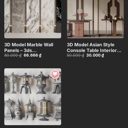
3D Model Marble Wall
3D Model Asian Style
Panels – 3ds
Console Table Interior
Giá
Giá
Giá
Giá
80.000
₫
66.666
₫
50.000
₫
30.000
₫
Max_102325390
with Decorative
gốc
hiện
gốc
hiện
Partition_107767822
là:
tại
là:
tại
80.000 ₫.
là:
50.000 ₫.
là:
66.666 ₫.
30.000 ₫.
Add to
wishlist