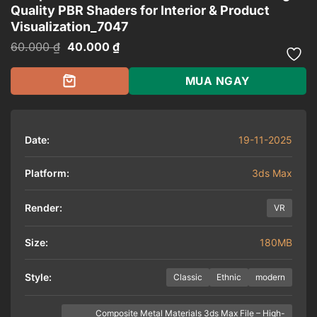
Quality PBR Shaders for Interior & Product
Visualization_7047
Giá
Giá
60.000
₫
40.000
₫
gốc
hiện
là:
tại
60.000 ₫.
là:
MUA NGAY
40.000 ₫.
Date:
19-11-2025
Platform:
3ds Max
Render:
VR
Size:
180MB
Style:
Classic
Ethnic
modern
Composite Metal Materials 3ds Max File – High-