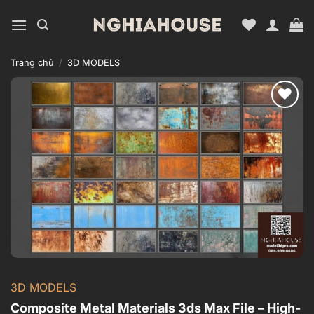
Bỏ
qua
nội
dung
Trang chủ
/
3D MODELS
Add to
wishlist
3D MODELS
Composite Metal Materials 3ds Max File – High-