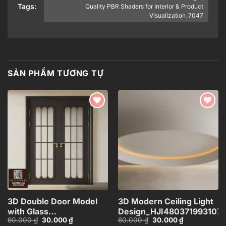
Tags:
Quality PBR Shaders for Interior & Product
Visualization_7047
SẢN PHẨM TƯƠNG TỰ
Add to
Add to
wishlist
wishlist
3D Double Door Model
3D Modern Ceiling Light
with Glass
Design_HJI480371993107
Giá
Giá
Giá
Giá
60.000
₫
30.000
₫
60.000
₫
30.000
₫
Panels_HDH480371713057