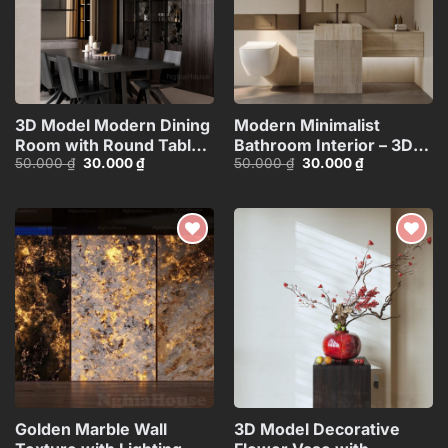
3D Model Modern Dining
Modern Minimalist
Room with Round Table –
Bathroom Interior – 3D
Giá
Giá
Giá
Giá
50.000
₫
30.000
₫
50.000
₫
30.000
₫
3ds Max_109796685
Model
gốc
hiện
gốc
hiện
là:
tại
là:
tại
50.000 ₫.
là:
50.000 ₫.
là:
30.000 ₫.
30.000 ₫.
Add to
Add to
wishlist
wishlist
Golden Marble Wall
3D Model Decorative