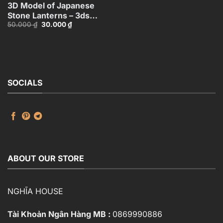
3D Model of Japanese
Stone Lanterns – 3ds
Giá
Giá
50.000
₫
30.000
₫
Max_HCI4803718257312
gốc
hiện
là:
tại
50.000 ₫.
là:
30.000 ₫.
SOCIALS
ABOUT OUR STORE
NGHĨA HOUSE
Tài Khoản Ngân Hàng MB :
0869990886