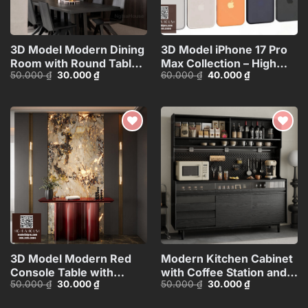
3D Model Modern Dining
3D Model iPhone 17 Pro
Room with Round Table –
Max Collection – High
Giá
Giá
Giá
Giá
50.000
₫
30.000
₫
60.000
₫
40.000
₫
3ds Max_109796685
Quality Smartphone
gốc
hiện
gốc
hiện
3D_HJI4803713517714
là:
tại
là:
tại
50.000 ₫.
là:
60.000 ₫.
là:
30.000 ₫.
40.000 ₫.
Add to
Add to
wishlist
wishlist
3D Model Modern Red
Modern Kitchen Cabinet
Console Table with
with Coffee Station and
Giá
Giá
Giá
Giá
50.000
₫
30.000
₫
50.000
₫
30.000
₫
Marble Wall
Appliances – 3D
gốc
hiện
gốc
hiện
Background_100756327
Model_1152633245
là:
tại
là:
tại