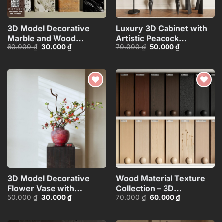
3D Model Decorative
Luxury 3D Cabinet with
Marble and Wood
Artistic Peacock
Giá
Giá
Giá
Giá
60.000
₫
30.000
₫
70.000
₫
50.000
₫
Texture
Design_116350287
gốc
hiện
gốc
hiện
Columns_HJI4803718039346
là:
tại
là:
tại
60.000 ₫.
là:
70.000 ₫.
là:
CR
30.000 ₫.
50.000 ₫.
Add to
Add to
wishlist
wishlist
3D Model Decorative
Wood Material Texture
Flower Vase with
Collection – 3D
Giá
Giá
Giá
Giá
50.000
₫
30.000
₫
70.000
₫
60.000
₫
Branches – 3ds
Model_105275540
gốc
hiện
gốc
hiện
Max_ID110648067
là:
tại
là:
tại
50.000 ₫.
là:
70.000 ₫.
là: