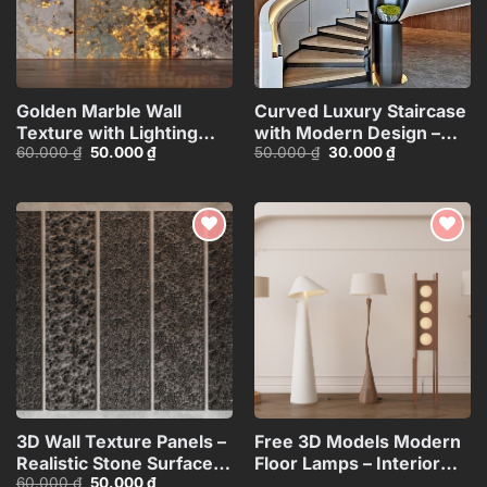
Golden Marble Wall
Curved Luxury Staircase
Texture with Lighting
with Modern Design –
Giá
Giá
Giá
Giá
60.000
₫
50.000
₫
50.000
₫
30.000
₫
Effect_HCI4803714784363
3ds Max
gốc
hiện
gốc
hiện
Model_HEH480371887831
là:
tại
là:
tại
60.000 ₫.
là:
50.000 ₫.
là:
50.000 ₫.
30.000 ₫.
Add to
Add to
wishlist
wishlist
3D Wall Texture Panels –
Free 3D Models Modern
Realistic Stone Surface
Floor Lamps – Interior
Giá
Giá
60.000
₫
50.000
₫
Model_15599058
Lighting