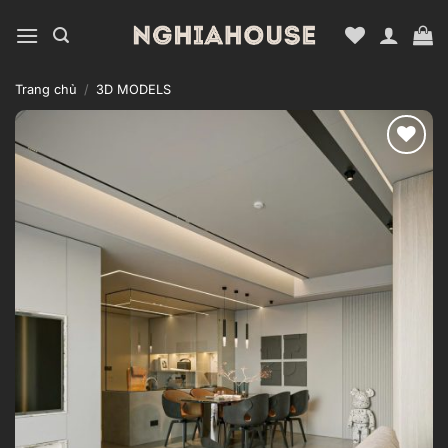
Bỏ
qua
nội
dung
Trang chủ
/
3D MODELS
Add to
wishlist