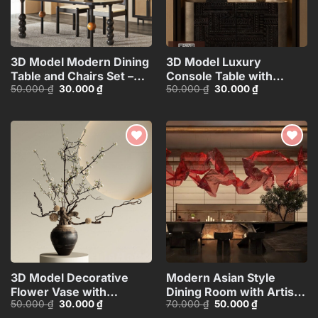
3D Model Modern Dining
3D Model Luxury
Table and Chairs Set –
Console Table with
Giá
Giá
Giá
Giá
50.000
₫
30.000
₫
50.000
₫
30.000
₫
3ds Max_115760988
Decorative Lamp,
gốc
hiện
gốc
hiện
Sculpture and
là:
tại
là:
tại
50.000 ₫.
là:
50.000 ₫.
là:
Vase_112289578
30.000 ₫.
30.000 ₫.
Add to
Add to
wishlist
wishlist
3D Model Decorative
Modern Asian Style
Flower Vase with
Dining Room with Artistic
Giá
Giá
Giá
Giá
50.000
₫
30.000
₫
70.000
₫
50.000
₫
Branches – 3ds
Ceiling
gốc
hiện
gốc
hiện