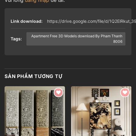
Vui lòng
đăng nhập
để tải.
Link download:
https://drive.google.com/file/d/1Q2ElRkut
Apartment Free 3D Models download By Pham Thanh
Tags:
8006
SẢN PHẨM TƯƠNG TỰ
Add to
Add to
wishlist
wishlist