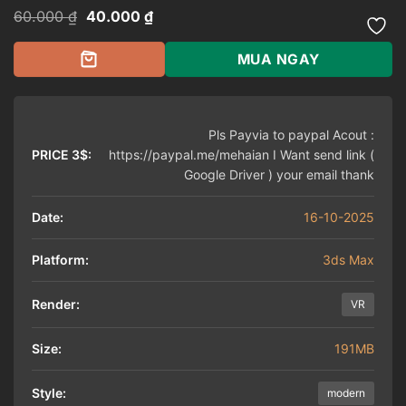
Giá
Giá
60.000
₫
40.000
₫
gốc
hiện
là:
tại
60.000 ₫.
là:
MUA NGAY
40.000 ₫.
Pls Payvia to paypal Acout :
PRICE 3$:
https://paypal.me/mehaian I Want send link (
Google Driver ) your email thank
Date:
16-10-2025
Platform:
3ds Max
Render:
VR
Size:
191MB
Style:
modern