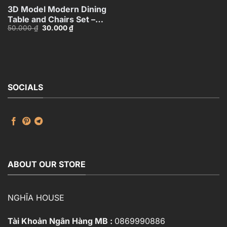
3D Model Modern Dining
Table and Chairs Set –
Giá
Giá
50.000
₫
30.000
₫
3ds Max_115760988
gốc
hiện
là:
tại
50.000 ₫.
là:
30.000 ₫.
SOCIALS
ABOUT OUR STORE
NGHĨA HOUSE
Tài Khoản Ngân Hàng MB :
0869990886