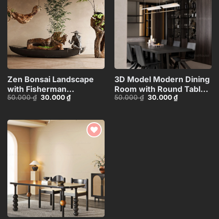
wishlist
wishlist
Zen Bonsai Landscape
3D Model Modern Dining
with Fisherman
Room with Round Table –
Giá
Giá
Giá
Giá
50.000
₫
30.000
₫
50.000
₫
30.000
₫
Statue_116088707
3ds Max_109796685
gốc
hiện
gốc
hiện
là:
tại
là:
tại
50.000 ₫.
là:
50.000 ₫.
là:
30.000 ₫.
30.000 ₫.
Add to
wishlist