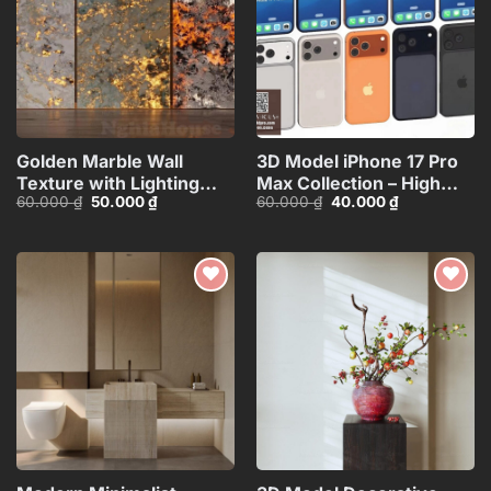
Golden Marble Wall
3D Model iPhone 17 Pro
Texture with Lighting
Max Collection – High
Giá
Giá
Giá
Giá
60.000
₫
50.000
₫
60.000
₫
40.000
₫
Effect_HCI4803714784363
Quality Smartphone
gốc
hiện
gốc
hiện
3D_HJI4803713517714
là:
tại
là:
tại
60.000 ₫.
là:
60.000 ₫.
là:
50.000 ₫.
40.000 ₫.
Add to
Add to
wishlist
wishlist