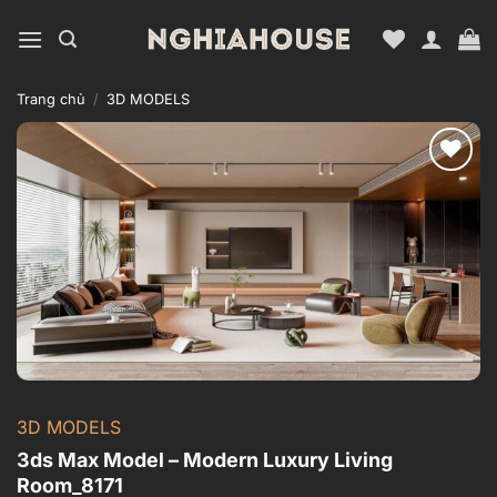
Bỏ
qua
nội
dung
Trang chủ
/
3D MODELS
Add to
wishlist
3D MODELS
3ds Max Model – Modern Luxury Living
Room_8171