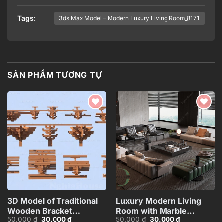
Tags:
3ds Max Model – Modern Luxury Living Room_8171
SẢN PHẨM TƯƠNG TỰ
Add to
Add to
wishlist
wishlist
3D Model of Traditional
Luxury Modern Living
Wooden Bracket
Room with Marble
Giá
Giá
Giá
Giá
50.000
₫
30.000
₫
50.000
₫
30.000
₫
Structure – 3ds
Coffee Table and Black