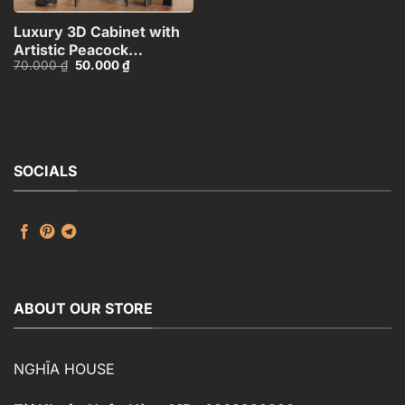
Luxury 3D Cabinet with
Artistic Peacock
Giá
Giá
70.000
₫
50.000
₫
Design_116350287
gốc
hiện
là:
tại
70.000 ₫.
là:
50.000 ₫.
SOCIALS
ABOUT OUR STORE
NGHĨA HOUSE