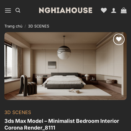
Bỏ
qua
nội
dung
Trang chủ
/
3D SCENES
Add to
wishlist
3D SCENES
3ds Max Model – Minimalist Bedroom Interior
Corona Render_8111