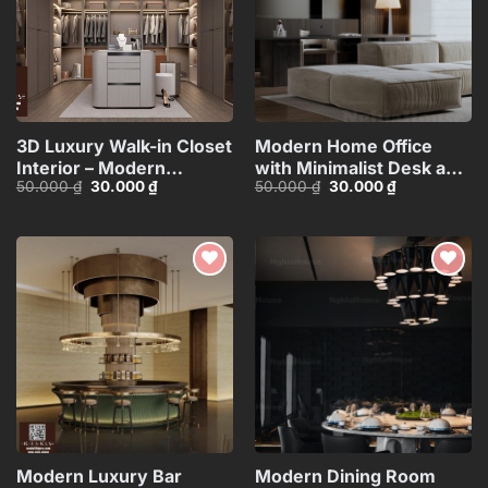
3D Luxury Walk-in Closet
Modern Home Office
Interior – Modern
with Minimalist Desk and
Giá
Giá
Giá
Giá
50.000
₫
30.000
₫
50.000
₫
30.000
₫
Dressing Room
Modular Sofa – 3D
gốc
hiện
gốc
hiện
Design_105141397
Model_1164296058
là:
tại
là:
tại
50.000 ₫.
là:
50.000 ₫.
là:
30.000 ₫.
30.000 ₫.
Add to
Add to
wishlist
wishlist
Modern Luxury Bar
Modern Dining Room