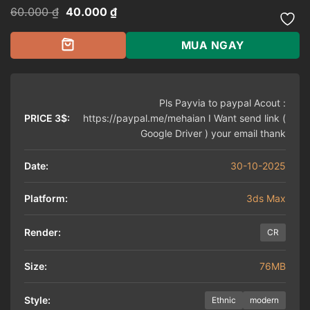
Giá
Giá
60.000
₫
40.000
₫
gốc
hiện
là:
tại
60.000 ₫.
là:
MUA NGAY
40.000 ₫.
Pls Payvia to paypal Acout :
PRICE 3$:
https://paypal.me/mehaian I Want send link (
Google Driver ) your email thank
Date:
30-10-2025
Platform:
3ds Max
Render:
CR
Size:
76MB
Style:
Ethnic
modern