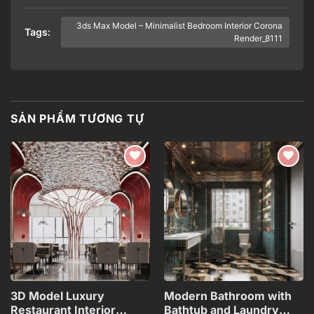
3ds Max Model – Minimalist Bedroom Interior Corona
Tags:
Render_8111
SẢN PHẨM TƯƠNG TỰ
Add to
Add to
wishlist
wishlist
3D Model Luxury
Modern Bathroom with
Restaurant Interior
Bathtub and Laundry